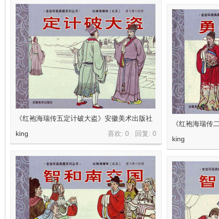
《红袍海瑞传五定计破大盗》安徽美术出版社
《红袍海瑞传
king
喜欢: 0 回复:
0
king