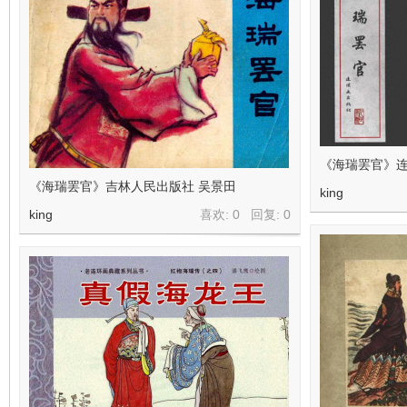
在
《海瑞罢官》连
《海瑞罢官》吉林人民出版社 吴景田
king
king
喜欢: 0 回复:
0
线