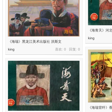
《海青天》河北
king
《海瑞》黑龙江美术出版社 洪斯文
king
喜欢: 0 回复:
0
《海瑞背纤》