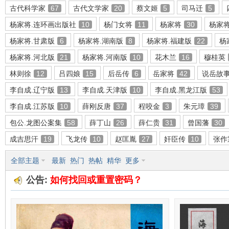
古代科学家
67
古代文学家
20
蔡文姬
5
司马迁
5
杨家将.连环画出版社
10
杨门女将
11
杨家将
30
杨家
杨家将.甘肃版
6
杨家将.湖南版
8
杨家将.福建版
22
杨
环
杨家将.河北版
21
杨家将.河南版
10
花木兰
16
穆桂英
林则徐
12
吕四娘
15
后岳传
6
岳家将
42
说岳故
李自成.辽宁版
13
李自成.天津版
10
李自成.黑龙江版
53
李自成.江苏版
10
薛刚反唐
37
程咬金
3
朱元璋
39
包公.龙图公案集
58
薛丁山
26
薛仁贵
31
曾国藩
30
成吉思汗
19
飞龙传
10
赵匡胤
27
奸臣传
10
张作
画
全部主题
最新
热门
热帖
精华
更多
公告:
如何找回或重置密码？