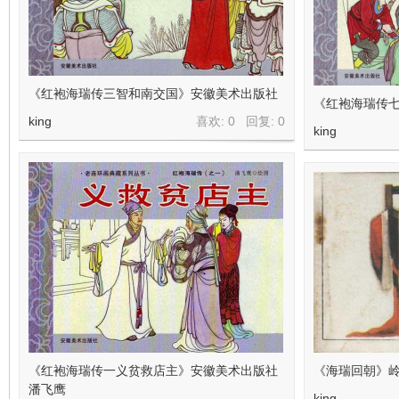
《红袍海瑞传三智和南交国》安徽美术出版社
《红袍海瑞传
king
喜欢: 0 回复:
0
king
《红袍海瑞传一义贫救店主》安徽美术出版社
《海瑞回朝》岭
潘飞鹰
king