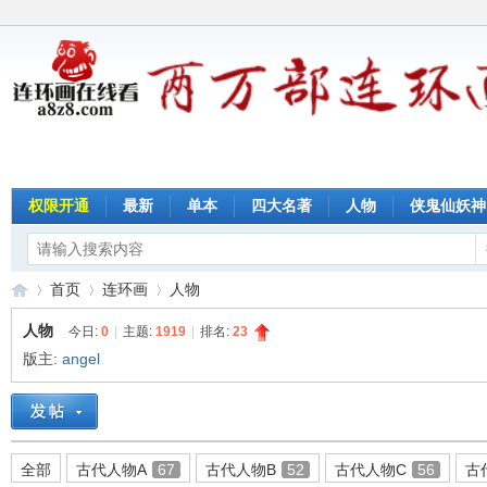
权限开通
最新
单本
四大名著
人物
侠鬼仙妖神
首页
连环画
人物
人物
今日:
0
|
主题:
1919
|
排名:
23
版主:
angel
连
»
›
›
全部
古代人物A
67
古代人物B
52
古代人物C
56
古