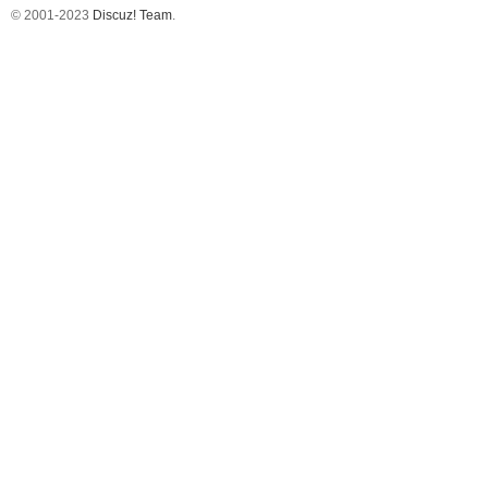
© 2001-2023
Discuz! Team
.