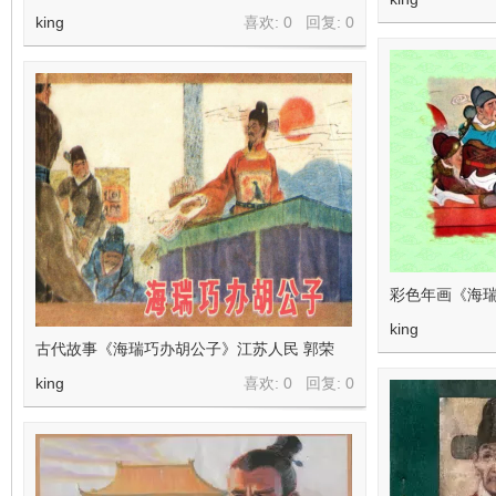
king
喜欢: 0 回复:
0
彩色年画《海
king
古代故事《海瑞巧办胡公子》江苏人民 郭荣
king
喜欢: 0 回复:
0