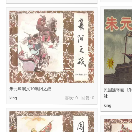
朱元璋演义10襄阳之战
民国连环画《
社
king
喜欢: 0 回复:
0
king