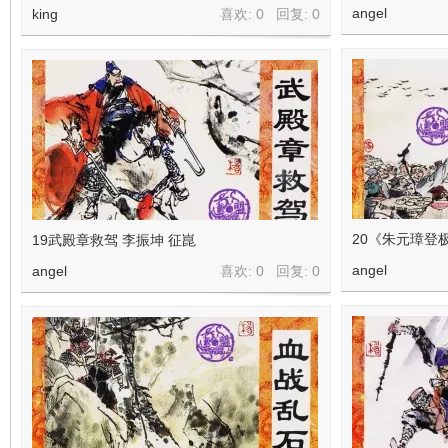
angel
king
喜欢: 0 回复:
0
20《朱元璋登
19武殿章救驾 李振坤 征崑
angel
angel
喜欢: 0 回复:
0