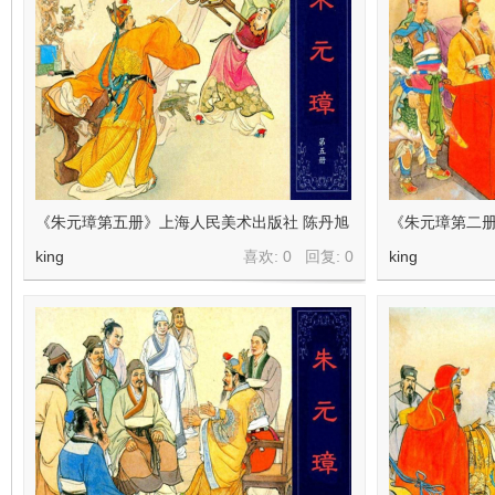
在
《朱元璋第五册》上海人民美术出版社 陈丹旭
《朱元璋第二册
king
喜欢: 0 回复:
0
king
线