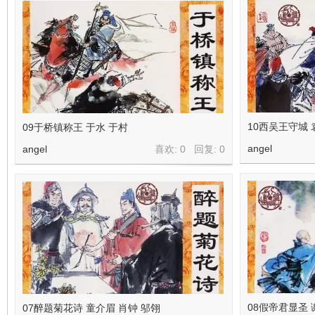
10西吴王守城 
09于桥镇称王 于水 于村
angel
angel
喜欢: 0 回复:
0
08假帝君显圣 
07醉题菊花诗 童介眉 肖钟 邬翎