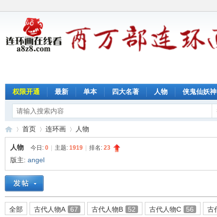
权限开通
最新
单本
四大名著
人物
侠鬼仙妖神
首页
连环画
人物
人物
今日:
0
|
主题:
1919
|
排名:
23
版主:
angel
连
»
›
›
全部
古代人物A
67
古代人物B
52
古代人物C
56
古