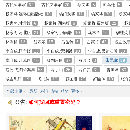
古代科学家
67
古代文学家
20
蔡文姬
5
司马迁
5
杨家将.连环画出版社
10
杨门女将
11
杨家将
30
杨家
杨家将.甘肃版
6
杨家将.湖南版
8
杨家将.福建版
22
杨
环
杨家将.河北版
21
杨家将.河南版
10
花木兰
16
穆桂英
林则徐
12
吕四娘
15
后岳传
6
岳家将
42
说岳故
李自成.辽宁版
13
李自成.天津版
10
李自成.黑龙江版
53
李自成.江苏版
10
薛刚反唐
37
程咬金
3
朱元璋
39
包公.龙图公案集
58
薛丁山
26
薛仁贵
31
曾国藩
30
成吉思汗
19
飞龙传
10
赵匡胤
27
奸臣传
10
张作
画
全部主题
最新
热门
热帖
精华
更多
公告:
如何找回或重置密码？