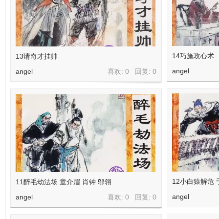
14巧施攻心术
13请奇才挂帅
angel
angel
喜欢: 0 回复:
0
12小白猿解危 
11醉毛劫法场 童介眉 肖钟 邬翎
angel
angel
喜欢: 0 回复:
0