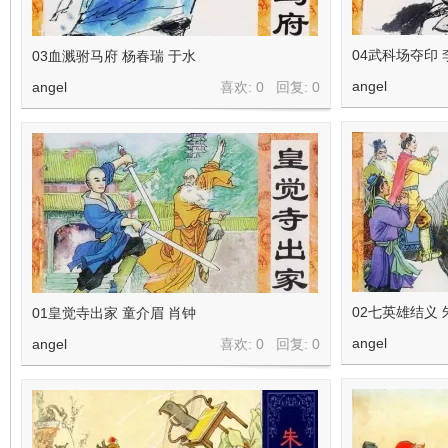
04武科场夺印 
03血溅驸马府 杨春瑞 于水
angel
angel
喜欢: 0 回复:
0
02七英雄结义 
01皇觉寺出家 童介眉 肖钟
angel
angel
喜欢: 0 回复:
0