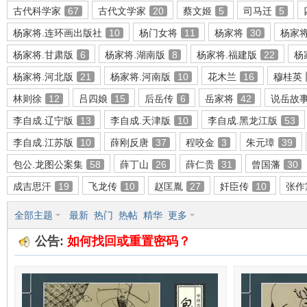
古代科学家
67
古代文学家
20
蔡文姬
5
司马迁
5
杨家将.连环画出版社
10
杨门女将
11
杨家将
30
杨家
杨家将.甘肃版
6
杨家将.湖南版
8
杨家将.福建版
22
杨
环
杨家将.河北版
21
杨家将.河南版
10
花木兰
16
穆桂英
林则徐
12
吕四娘
15
后岳传
6
岳家将
42
说岳故
李自成.辽宁版
13
李自成.天津版
10
李自成.黑龙江版
53
李自成.江苏版
10
薛刚反唐
37
程咬金
3
朱元璋
39
包公.龙图公案集
58
薛丁山
26
薛仁贵
31
曾国藩
30
成吉思汗
19
飞龙传
10
赵匡胤
27
奸臣传
10
张作
画
全部主题
最新
热门
热帖
精华
更多
公告:
如何找回或重置密码？