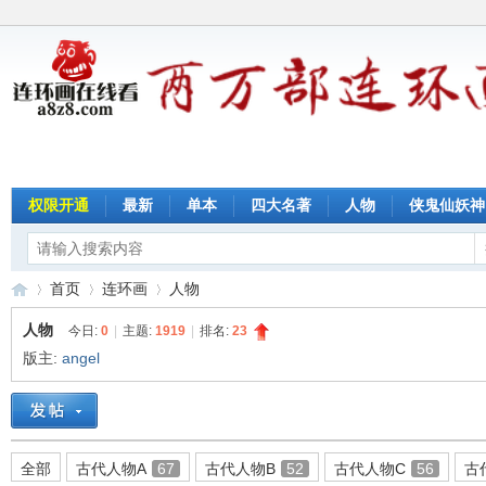
权限开通
最新
单本
四大名著
人物
侠鬼仙妖神
首页
连环画
人物
人物
今日:
0
|
主题:
1919
|
排名:
23
版主:
angel
连
»
›
›
全部
古代人物A
67
古代人物B
52
古代人物C
56
古