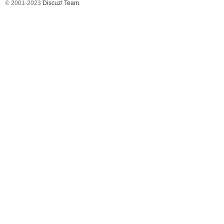
© 2001-2023
Discuz! Team
.