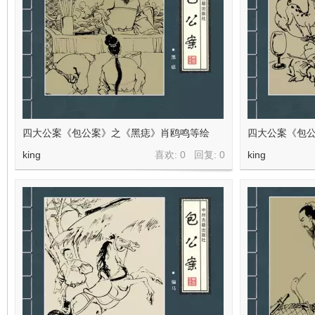
在
四大公案《包公案》之《黑痣》肖鸥鸣等绘
四大公案《包
king
喜欢: 0 回复:
0
king
线