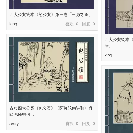
四大公案绘本《彭公案》第三卷「王勇等绘」
king
喜欢: 0 回复:
0
四大公案绘本
绘」
king
古典四大公案《包公案》《阿弥陀佛讲和》肖
欧鸣邱明何...
andy
喜欢: 0 回复:
0