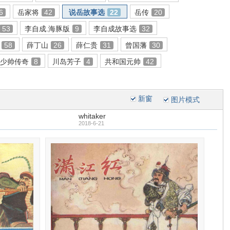
6
岳家将
42
说岳故事选
22
岳传
20
53
李自成.海豚版
9
李自成故事选
32
58
薛丁山
26
薛仁贵
31
曾国藩
30
少帅传奇
8
川岛芳子
4
共和国元帅
42
新窗
图片模式
whitaker
2018-6-21