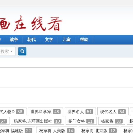
神
战争
朝代
文学
儿童
帮助
搜索
搜
索
代人物D
58
世界科学家
48
世界名人
51
现代名人
54
57
杨家将.连环画出版社
10
杨门女将
11
杨家将
30
杨家将.福建版
22
杨家将.人美版
14
杨家将.北京版
12
杨家