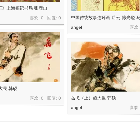
王》上海福记书局 张鹿山
中国传统故事连环画 岳云-陈光镒 
喜欢: 0 回复:
0
angel
喜欢:
大畏 韩硕
岳飞（上）施大畏 韩硕
喜欢: 0 回复:
0
angel
喜欢: