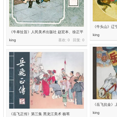
在
《牛头山》辽
《牛皋扯旨》人民美术出版社 赵宏本、徐正平
king
king
喜欢: 0 回复:
0
线
看
《岳飞抗金》上
king
《岳飞正传》第三集 黑龙江美术 杨苇