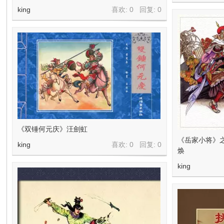
king
喜欢: 0 回复:
0
《双锤何元庆》汪劍虹
《岳家小将》
king
喜欢: 0 回复:
0
焕
king