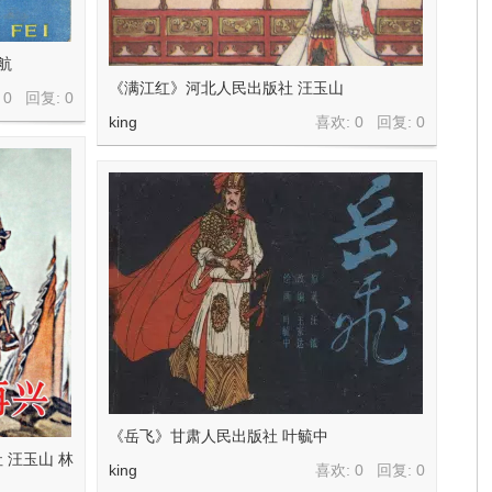
航
《满江红》河北人民出版社 汪玉山
 0 回复:
0
king
喜欢: 0 回复:
0
《岳飞》甘肃人民出版社 叶毓中
 汪玉山 林
king
喜欢: 0 回复:
0