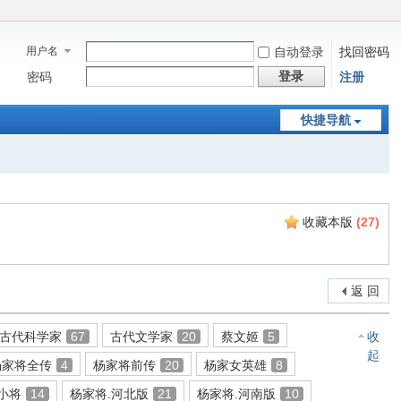
用户名
自动登录
找回密码
登录
密码
注册
快捷导航
收藏本版
(
27
)
返 回
古代科学家
67
古代文学家
20
蔡文姬
5
收
起
杨家将全传
4
杨家将前传
20
杨家女英雄
8
小将
14
杨家将.河北版
21
杨家将.河南版
10