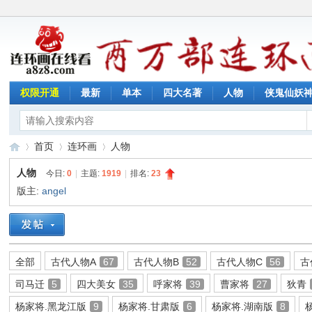
权限开通
最新
单本
四大名著
人物
侠鬼仙妖
首页
连环画
人物
人物
今日:
0
|
主题:
1919
|
排名:
23
版主:
angel
连
»
›
›
全部
古代人物A
67
古代人物B
52
古代人物C
56
古
司马迁
5
四大美女
35
呼家将
39
曹家将
27
狄青
杨家将.黑龙江版
9
杨家将.甘肃版
6
杨家将.湖南版
8