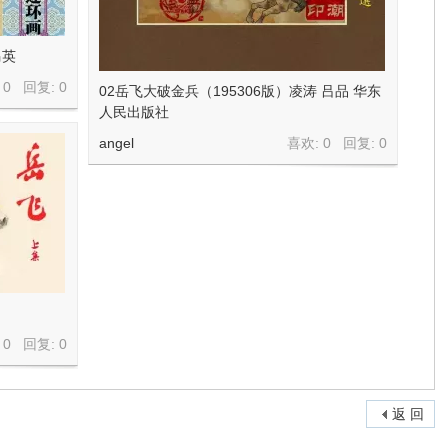
马英
 0 回复:
0
02岳飞大破金兵（195306版）凌涛 吕品 华东
人民出版社
angel
喜欢: 0 回复:
0
 0 回复:
0
返 回