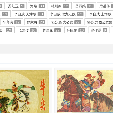
9
梁红玉
9
海瑞
30
林则徐
12
吕四娘
15
后岳传
版
13
李自成.天津版
10
李自成.黑龙江版
53
李自成.上海版
辛弃疾
12
罗家将
28
包公.四大公案
27
包公.龙图公案集
思汗
19
飞龙传
10
赵匡胤
27
奸臣传
10
张作霖
9