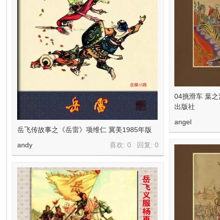
04挑滑车 葉之
出版社
angel
岳飞传故事之《岳雷》项维仁 冀美1985年版
andy
喜欢: 0 回复:
0