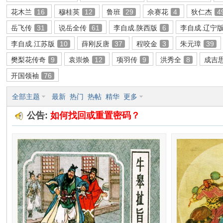
花木兰
16
穆桂英
12
鲁班
29
佘赛花
4
狄仁杰
4
环
岳飞传
31
说岳全传
61
李自成.陕西版
6
李自成.辽宁
李自成.江苏版
10
薛刚反唐
37
程咬金
3
朱元璋
39
樊梨花传奇
9
袁崇焕
12
项羽传
9
洪秀全
8
成吉
开国领袖
76
全部主题
最新
热门
热帖
精华
更多
公告:
如何找回或重置密码？
画