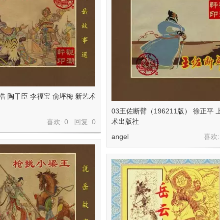
浩 陶干臣 李福宝 俞坪梅 新艺术
03王佐断臂（196211版） 徐正平
术出版社
喜欢: 0 回复:
0
angel
喜欢: