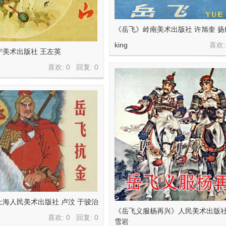
《岳飞》岭南美术出版社 许旭奎 扬
king
喜欢:
宁美术出版社 王左英
喜欢: 0 回复:
0
海人民美术出版社 卢汶 于骏治
《岳飞义服杨再兴》人民美术出版社
喜欢: 0 回复:
0
雪岩