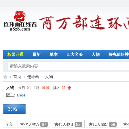
权限开通
最新
单本
四大名著
人物
侠鬼仙妖神
首页
连环画
人物
人物
今日:
0
|
主题:
1919
|
排名:
23
版主:
angel
连
»
›
›
全部
古代人物A
67
古代人物B
52
古代人物C
56
古