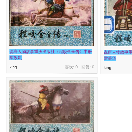
在
说唐人物故事重庆出版社《程咬金全传》中册
说唐人物故事
陈政斌
雷著华
king
喜欢: 0 回复:
0
king
线