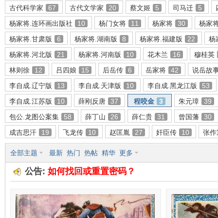
古代科学家
67
古代文学家
20
蔡文姬
5
司马迁
5
杨家将.连环画出版社
10
杨门女将
11
杨家将
30
杨家
杨家将.甘肃版
6
杨家将.湖南版
8
杨家将.福建版
22
杨
环
杨家将.河北版
21
杨家将.河南版
10
花木兰
16
穆桂英
林则徐
12
吕四娘
15
后岳传
6
岳家将
42
说岳故
李自成.辽宁版
13
李自成.天津版
10
李自成.黑龙江版
53
李自成.江苏版
10
薛刚反唐
37
程咬金
3
朱元璋
39
包公.龙图公案集
58
薛丁山
26
薛仁贵
31
曾国藩
30
成吉思汗
19
飞龙传
10
赵匡胤
27
奸臣传
10
张作
画
全部主题
最新
热门
热帖
精华
更多
公告:
如何找回或重置密码？