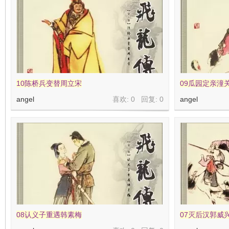
在
10陈桥兵变替周立宋
09瓜园定亲潼
angel
喜欢: 0 回复:
0
angel
线
08认义子重遇韩素梅
07灭后汉郭威