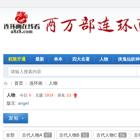
权限开通
最新
单本
四大名著
人物
侠鬼仙妖神
首页
连环画
人物
人物
今日:
0
|
主题:
1919
|
排名:
23
版主:
angel
连
»
›
›
全部
古代人物A
67
古代人物B
52
古代人物C
56
古