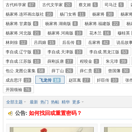
古代科学家
67
古代文学家
20
蔡文姬
5
司马迁
5
杨家将.连环画出版社
10
杨门女将
11
杨家将
30
杨家
杨家将.甘肃版
6
杨家将.湖南版
8
杨家将.福建版
22
杨
环
杨家将.河北版
21
杨家将.河南版
10
花木兰
16
穆桂英
林则徐
12
吕四娘
15
后岳传
6
岳家将
42
说岳故
李自成.辽宁版
13
李自成.天津版
10
李自成.黑龙江版
53
李自成.江苏版
10
薛刚反唐
37
程咬金
3
朱元璋
39
包公.龙图公案集
58
薛丁山
26
薛仁贵
31
曾国藩
30
成吉思汗
19
飞龙传
10
赵匡胤
27
奸臣传
10
张
画
开国领袖
76
全部主题
最新
热门
热帖
精华
更多
公告:
如何找回或重置密码？