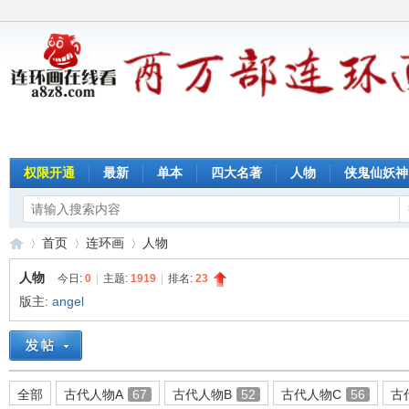
权限开通
最新
单本
四大名著
人物
侠鬼仙妖神
首页
连环画
人物
人物
今日:
0
|
主题:
1919
|
排名:
23
版主:
angel
连
»
›
›
全部
古代人物A
67
古代人物B
52
古代人物C
56
古