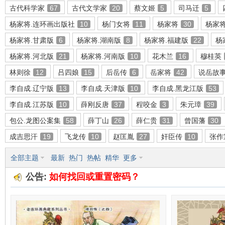
古代科学家
67
古代文学家
20
蔡文姬
5
司马迁
5
杨家将.连环画出版社
10
杨门女将
11
杨家将
30
杨家
杨家将.甘肃版
6
杨家将.湖南版
8
杨家将.福建版
22
杨
环
杨家将.河北版
21
杨家将.河南版
10
花木兰
16
穆桂英
林则徐
12
吕四娘
15
后岳传
6
岳家将
42
说岳故
李自成.辽宁版
13
李自成.天津版
10
李自成.黑龙江版
53
李自成.江苏版
10
薛刚反唐
37
程咬金
3
朱元璋
39
包公.龙图公案集
58
薛丁山
26
薛仁贵
31
曾国藩
30
成吉思汗
19
飞龙传
10
赵匡胤
27
奸臣传
10
张作
画
全部主题
最新
热门
热帖
精华
更多
公告:
如何找回或重置密码？