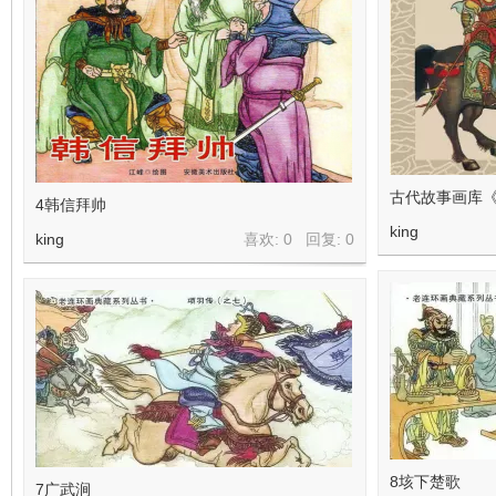
在
古代故事画库
4韩信拜帅
king
king
喜欢: 0 回复:
0
线
8垓下楚歌
7广武涧