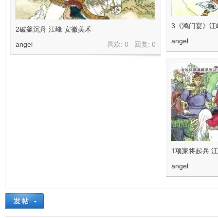
3《鸿门宴》江
2破釜沉舟 江峰 安徽美术
angel
angel
喜欢: 0 回复:
0
1项家将起兵 
angel