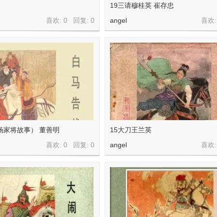
19三请穆桂英 崔存忠
喜欢: 0 回复:
0
angel
喜欢:
杨家将故事） 董善明
15大刀王兰英
喜欢: 0 回复:
0
angel
喜欢: