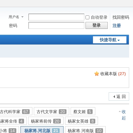
用户名
自动登录
找回密码
登录
密码
注册
快捷导航
收藏本版
(
27
)
返 回
古代科学家
67
古代文学家
20
蔡文姬
5
收
起
杨家将全传
4
杨家将前传
20
杨家女英雄
8
小将
14
杨家将.河北版
21
杨家将.河南版
10