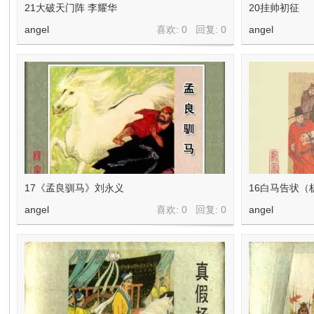
在
21大破天门阵 李耀华
20挂帅初征
angel
喜欢: 0 回复:
0
angel
线
17《孟良驯马》刘永义
16白马告状（
angel
喜欢: 0 回复:
0
angel
看