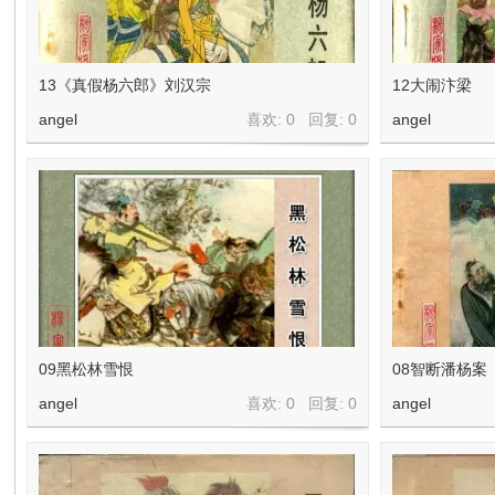
13《真假杨六郎》刘汉宗
12大闹汴梁
angel
喜欢: 0 回复:
0
angel
09黑松林雪恨
08智断潘杨案
angel
喜欢: 0 回复:
0
angel