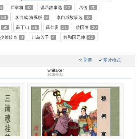
6
岳家将
42
说岳故事选
22
岳传
20
53
李自成.海豚版
9
李自成故事选
32
58
薛丁山
26
薛仁贵
31
曾国藩
30
少帅传奇
8
川岛芳子
4
共和国元帅
42
新窗
图片模式
whitaker
2018-6-21