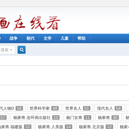
神
战争
朝代
文学
儿童
帮助
搜索
搜
索
代人物D
58
世界科学家
48
世界名人
51
现代名人
54
57
杨家将.连环画出版社
10
杨门女将
11
杨家将
30
杨家将.福建版
22
杨家将.人美版
14
杨家将.北京版
12
杨家