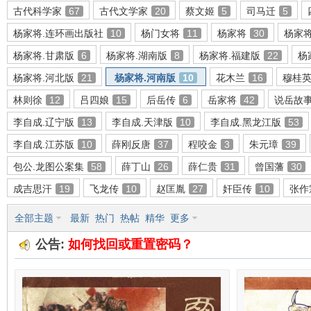
古代科学家
67
古代文学家
20
蔡文姬
5
司马迁
5
杨家将.连环画出版社
10
杨门女将
11
杨家将
30
杨家
杨家将.甘肃版
6
杨家将.湖南版
8
杨家将.福建版
22
杨
环
杨家将.河北版
21
杨家将.河南版
10
花木兰
16
穆桂
林则徐
12
吕四娘
15
后岳传
6
岳家将
42
说岳故
李自成.辽宁版
13
李自成.天津版
10
李自成.黑龙江版
53
李自成.江苏版
10
薛刚反唐
37
程咬金
3
朱元璋
39
包公.龙图公案集
58
薛丁山
26
薛仁贵
31
曾国藩
30
成吉思汗
19
飞龙传
10
赵匡胤
27
奸臣传
10
张作
画
全部主题
最新
热门
热帖
精华
更多
公告:
如何找回或重置密码？