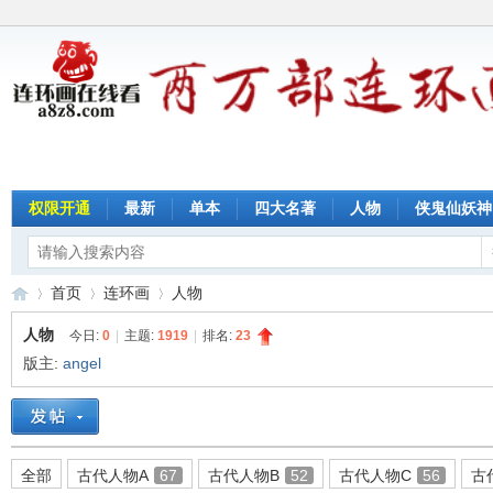
权限开通
最新
单本
四大名著
人物
侠鬼仙妖神
首页
连环画
人物
人物
今日:
0
|
主题:
1919
|
排名:
23
版主:
angel
连
»
›
›
全部
古代人物A
67
古代人物B
52
古代人物C
56
古