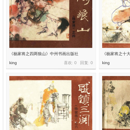
在
《杨家将之四两狼山》中州书画出版社
《杨家将之十
king
喜欢: 0 回复:
0
king
线