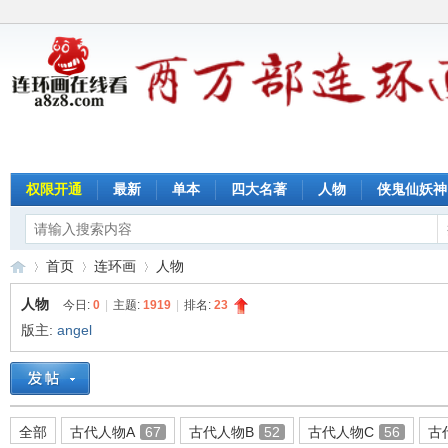
权限开通
最新
单本
四大名著
人物
侠鬼仙妖神
首页
连环画
人物
人物
今日:
0
|
主题:
1919
|
排名:
23
版主:
angel
连
»
›
›
全部
古代人物A
67
古代人物B
52
古代人物C
56
古