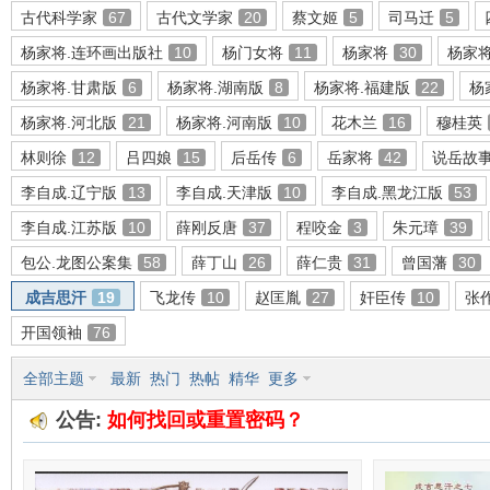
古代科学家
67
古代文学家
20
蔡文姬
5
司马迁
5
杨家将.连环画出版社
10
杨门女将
11
杨家将
30
杨家
杨家将.甘肃版
6
杨家将.湖南版
8
杨家将.福建版
22
杨
环
杨家将.河北版
21
杨家将.河南版
10
花木兰
16
穆桂英
林则徐
12
吕四娘
15
后岳传
6
岳家将
42
说岳故
李自成.辽宁版
13
李自成.天津版
10
李自成.黑龙江版
53
李自成.江苏版
10
薛刚反唐
37
程咬金
3
朱元璋
39
包公.龙图公案集
58
薛丁山
26
薛仁贵
31
曾国藩
30
成吉思汗
19
飞龙传
10
赵匡胤
27
奸臣传
10
张
画
开国领袖
76
全部主题
最新
热门
热帖
精华
更多
公告:
如何找回或重置密码？