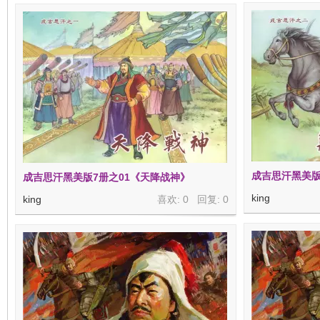
成吉思汗黑美版
成吉思汗黑美版7册之01《天降战神》
king
king
喜欢: 0 回复:
0