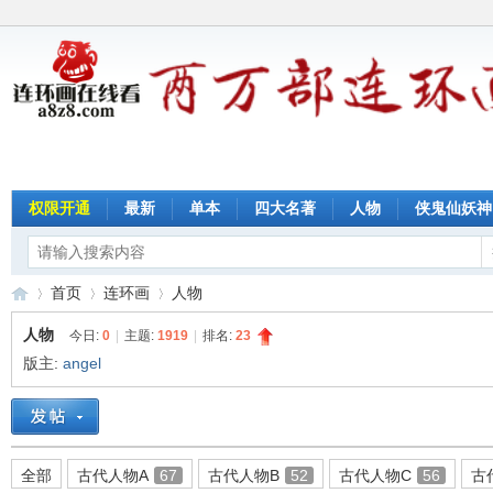
权限开通
最新
单本
四大名著
人物
侠鬼仙妖神
首页
连环画
人物
人物
今日:
0
|
主题:
1919
|
排名:
23
版主:
angel
连
»
›
›
全部
古代人物A
67
古代人物B
52
古代人物C
56
古