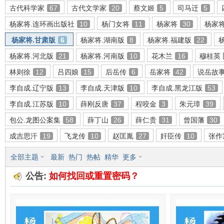
古代科学家
67
古代文学家
20
蔡文姬
5
司马迁
5
杨家将.连环画出版社
10
杨门女将
11
杨家将
30
杨家
杨家将.甘肃版
6
杨家将.湖南版
8
杨家将.福建版
22
环
杨家将.河北版
21
杨家将.河南版
10
花木兰
16
穆桂英
林则徐
12
吕四娘
15
后岳传
6
岳家将
42
说岳故
李自成.辽宁版
13
李自成.天津版
10
李自成.黑龙江版
53
李自成.江苏版
10
薛刚反唐
37
程咬金
3
朱元璋
39
包公.龙图公案集
58
薛丁山
26
薛仁贵
31
曾国藩
30
成吉思汗
19
飞龙传
10
赵匡胤
27
奸臣传
10
张作
画
全部主题
最新
热门
热帖
精华
更多
公告:
如何找回或重置密码？