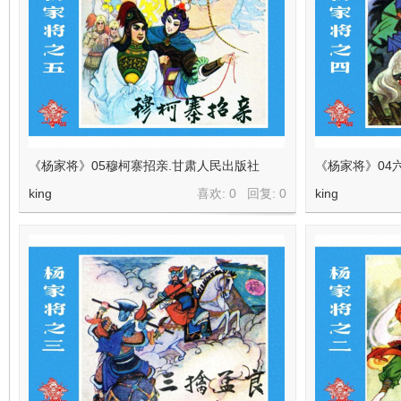
在
《杨家将》05穆柯寨招亲.甘肃人民出版社
《杨家将》04
king
喜欢: 0 回复:
0
king
线