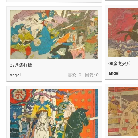
08蛮龙兴兵
07岳霆打擂
angel
angel
喜欢: 0 回复:
0