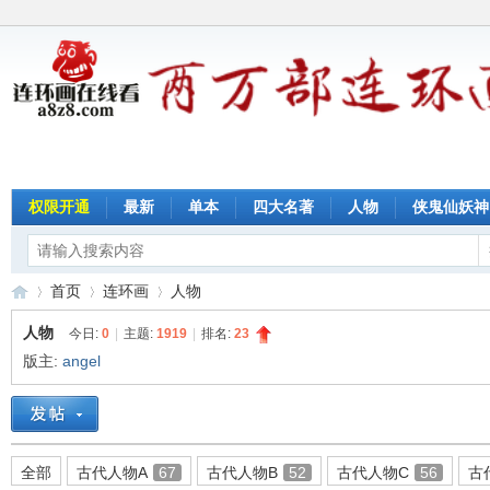
权限开通
最新
单本
四大名著
人物
侠鬼仙妖神
首页
连环画
人物
人物
今日:
0
|
主题:
1919
|
排名:
23
版主:
angel
连
»
›
›
全部
古代人物A
67
古代人物B
52
古代人物C
56
古