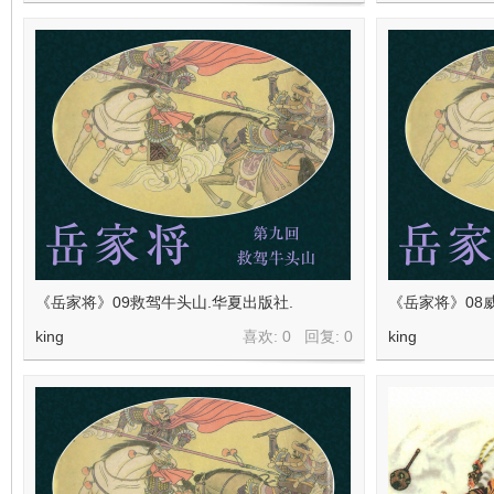
《岳家将》09救驾牛头山.华夏出版社.
《岳家将》08
king
喜欢: 0 回复:
0
king