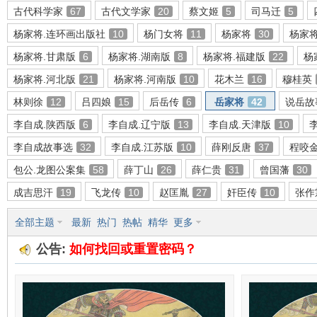
古代科学家
67
古代文学家
20
蔡文姬
5
司马迁
5
杨家将.连环画出版社
10
杨门女将
11
杨家将
30
杨家
杨家将.甘肃版
6
杨家将.湖南版
8
杨家将.福建版
22
杨
环
杨家将.河北版
21
杨家将.河南版
10
花木兰
16
穆桂英
林则徐
12
吕四娘
15
后岳传
6
岳家将
42
说岳故
李自成.陕西版
6
李自成.辽宁版
13
李自成.天津版
10
李自成故事选
32
李自成.江苏版
10
薛刚反唐
37
程咬
包公.龙图公案集
58
薛丁山
26
薛仁贵
31
曾国藩
30
成吉思汗
19
飞龙传
10
赵匡胤
27
奸臣传
10
张作
画
全部主题
最新
热门
热帖
精华
更多
公告:
如何找回或重置密码？