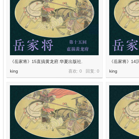
在
《岳家将》15直搞黄龙府.华夏出版社.
《岳家将》14
king
喜欢: 0 回复:
0
king
线