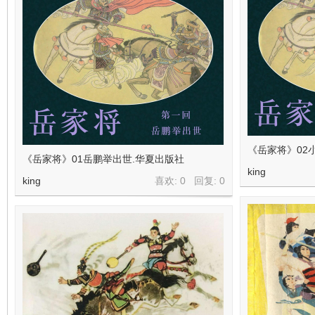
《岳家将》02
《岳家将》01岳鹏举出世.华夏出版社
king
king
喜欢: 0 回复:
0