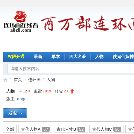
权限开通
最新
单本
四大名著
人物
侠鬼仙妖神
首页
连环画
人物
人物
今日:
0
|
主题:
1919
|
排名:
23
版主:
angel
连
»
›
›
全部
古代人物A
67
古代人物B
52
古代人物C
56
古