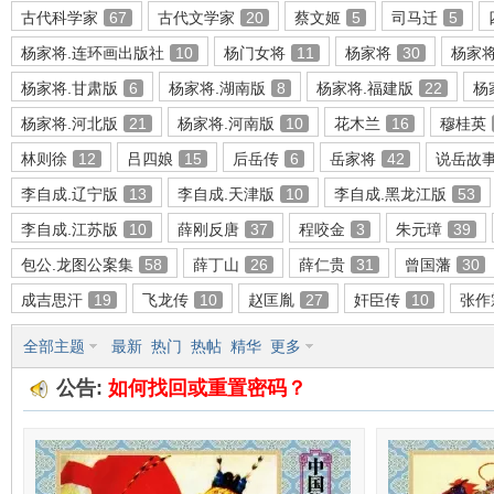
古代科学家
67
古代文学家
20
蔡文姬
5
司马迁
5
杨家将.连环画出版社
10
杨门女将
11
杨家将
30
杨家
杨家将.甘肃版
6
杨家将.湖南版
8
杨家将.福建版
22
杨
环
杨家将.河北版
21
杨家将.河南版
10
花木兰
16
穆桂英
林则徐
12
吕四娘
15
后岳传
6
岳家将
42
说岳故
李自成.辽宁版
13
李自成.天津版
10
李自成.黑龙江版
53
李自成.江苏版
10
薛刚反唐
37
程咬金
3
朱元璋
39
包公.龙图公案集
58
薛丁山
26
薛仁贵
31
曾国藩
30
成吉思汗
19
飞龙传
10
赵匡胤
27
奸臣传
10
张作
画
全部主题
最新
热门
热帖
精华
更多
公告:
如何找回或重置密码？