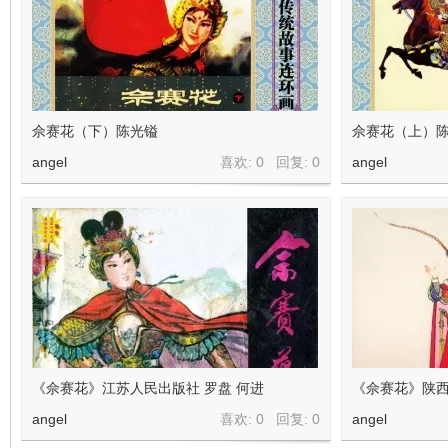
在
佘赛花（下）陈光镒
佘赛花（上）
angel
喜欢: 0 回复:
0
angel
线
《佘赛花》江苏人民出版社 罗盘 何进
《佘赛花》陕西
angel
喜欢: 0 回复:
0
angel