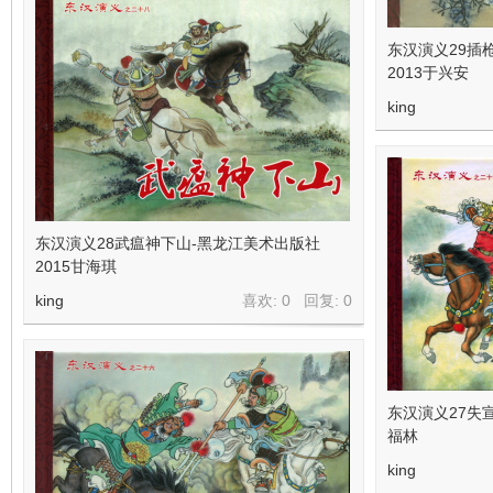
东汉演义29插
2013于兴安
king
东汉演义28武瘟神下山-黑龙江美术出版社
2015甘海琪
king
喜欢: 0 回复:
0
东汉演义27失
福林
king