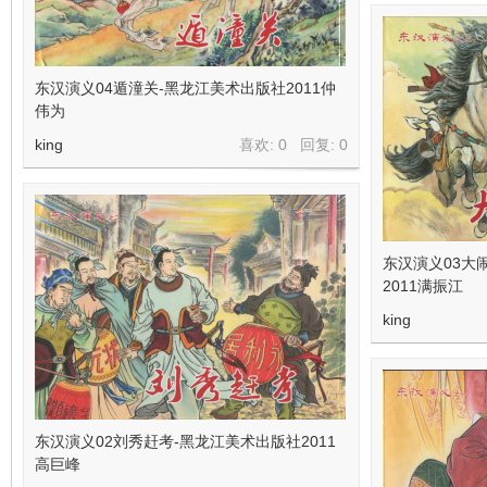
东汉演义04遁潼关-黑龙江美术出版社2011仲
伟为
king
喜欢: 0 回复:
0
东汉演义03大
2011满振江
king
东汉演义02刘秀赶考-黑龙江美术出版社2011
高巨峰