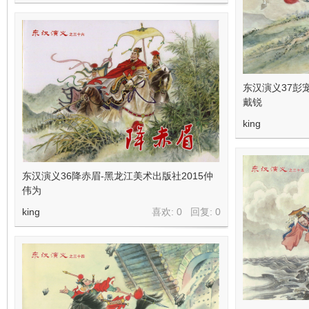
东汉演义37彭
戴锐
king
东汉演义36降赤眉-黑龙江美术出版社2015仲
伟为
king
喜欢: 0 回复:
0