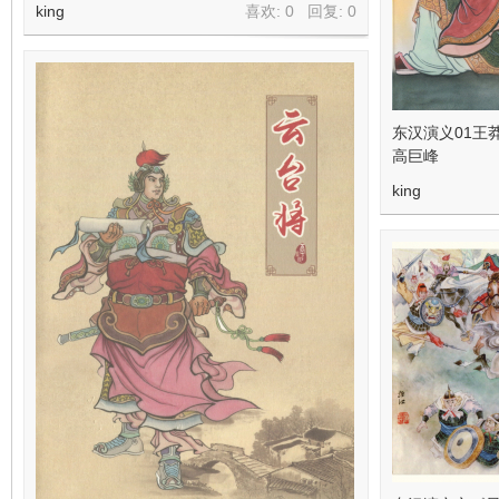
king
喜欢: 0 回复:
0
东汉演义01王
高巨峰
king