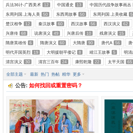
兵法36计-广西美术
12
中国通史
13
中国历代战争故事画丛
东周列国.上海人美
50
东西周故事
50
东周列国.上美收藏
5
楚汉相争
12
秦汉故事
60
西汉故事
56
西汉演义
62
环
兴唐传
68
说唐演义
49
兴唐后传
10
残唐演义
15
隋唐英雄传
6
隋唐演义
60
大隋唐
90
唐代A
56
唐
明代开国英烈
19
大明援朝平倭记
8
靖江王故事
5
明清
清宫演义
30
清宫三百年
24
康熙乾隆
22
太平天国
65
全部主题
最新
热门
热帖
精华
更多
公告:
如何找回或重置密码？
画