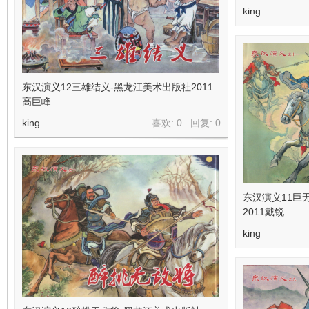
king
东汉演义12三雄结义-黑龙江美术出版社2011
高巨峰
king
喜欢: 0 回复:
0
东汉演义11巨
2011戴锐
king