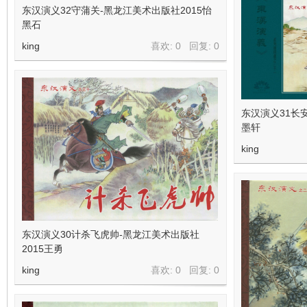
东汉演义32守蒲关-黑龙江美术出版社2015怡
黑石
king
喜欢: 0 回复:
0
东汉演义31长
墨轩
king
东汉演义30计杀飞虎帅-黑龙江美术出版社
2015王勇
king
喜欢: 0 回复:
0