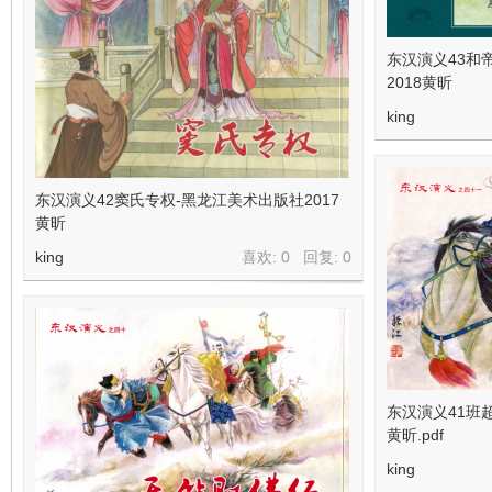
东汉演义43和
2018黄昕
king
东汉演义42窦氏专权-黑龙江美术出版社2017
黄昕
king
喜欢: 0 回复:
0
东汉演义41班
黄昕.pdf
king