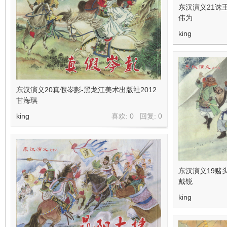
东汉演义21诛
伟为
king
东汉演义20真假岑彭-黑龙江美术出版社2012
甘海琪
king
喜欢: 0 回复:
0
东汉演义19赌
戴锐
king