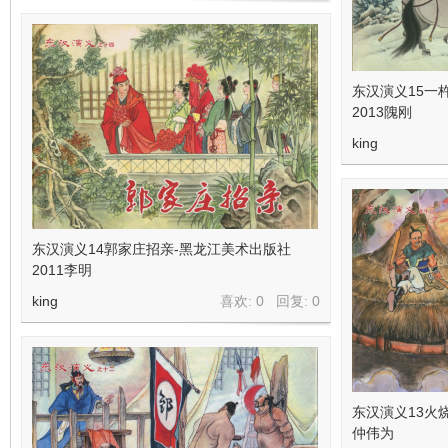
东汉演义15一
2013隗刚
king
东汉演义14郭家庄招亲-黑龙江美术出版社
2011李明
king
喜欢: 0 回复:
0
东汉演义13火
仲伟为