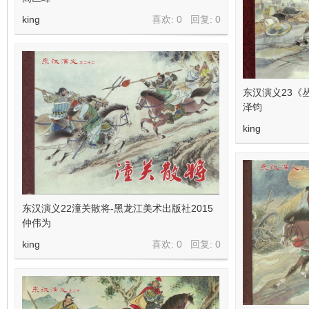
king
喜欢: 0 回复:
0
东汉演义23《
泽钧
king
东汉演义22潼关散将-黑龙江美术出版社2015
仲伟为
king
喜欢: 0 回复:
0