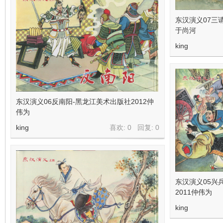
东汉演义07三
于尚河
king
东汉演义06反南阳-黑龙江美术出版社2012仲
伟为
king
喜欢: 0 回复:
0
东汉演义05兴
2011仲伟为
king