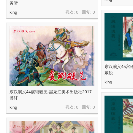
看
黄昕
king
喜欢: 0 回复:
0
东汉演义45宫
戴锐
king
东汉演义44虞诩破羌-黑龙江美术出版社2017
博轩
king
喜欢: 0 回复:
0