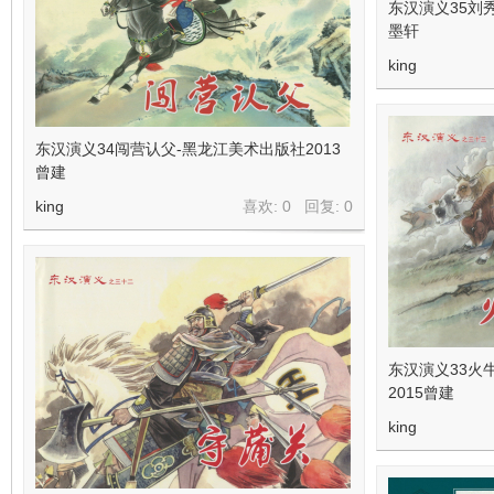
东汉演义35刘
墨轩
king
东汉演义34闯营认父-黑龙江美术出版社2013
曾建
king
喜欢: 0 回复:
0
东汉演义33火
2015曾建
king