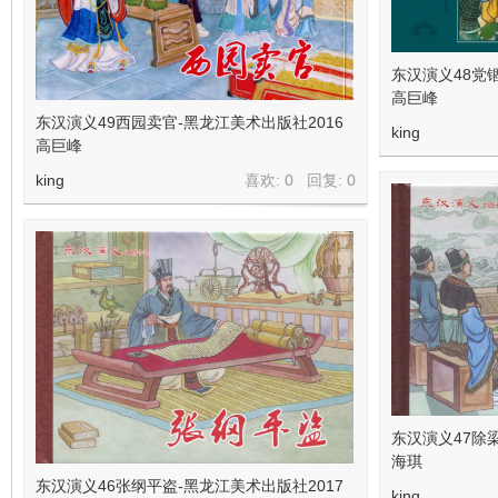
在
东汉演义48党
高巨峰
东汉演义49西园卖官-黑龙江美术出版社2016
king
高巨峰
king
喜欢: 0 回复:
0
线
东汉演义47除
海琪
东汉演义46张纲平盗-黑龙江美术出版社2017
king