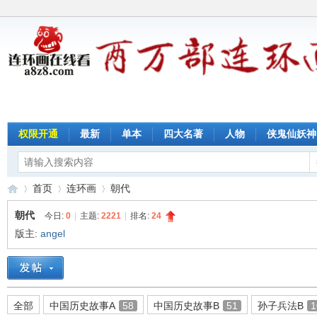
权限开通
最新
单本
四大名著
人物
侠鬼仙妖神
首页
连环画
朝代
朝代
今日:
0
|
主题:
2221
|
排名:
24
版主:
angel
连
»
›
›
全部
中国历史故事A
58
中国历史故事B
51
孙子兵法B
1