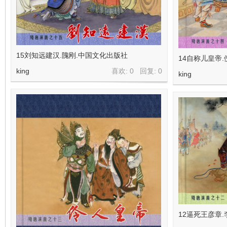
在
15刘知远建汉.隗刚.中国文化出版社
14自称儿皇帝
king
喜欢: 0 回复:
0
king
线
12逼死王彦章