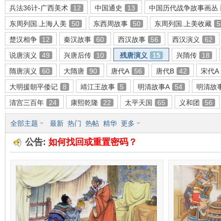
兵法36计-广西美术
12
中国通史
13
中国历代战争故事画丛
东周列国.上海人美
50
东西周故事
50
东周列国.上美收藏
5
楚汉相争
12
秦汉故事
60
西汉故事
56
西汉演义
62
环
说唐演义
49
兴唐后传
10
残唐演义
15
兴隋传
18
隋唐演义
60
大隋唐
90
唐代A
56
唐代B
42
宋代A
大明援朝平倭记
8
靖江王故事
5
明清故事A
54
明清故
清宫三百年
24
康熙乾隆
22
太平天国
65
义和团
56
全部主题
最新
热门
热帖
精华
更多
公告:
如何找回或重置密码？
画