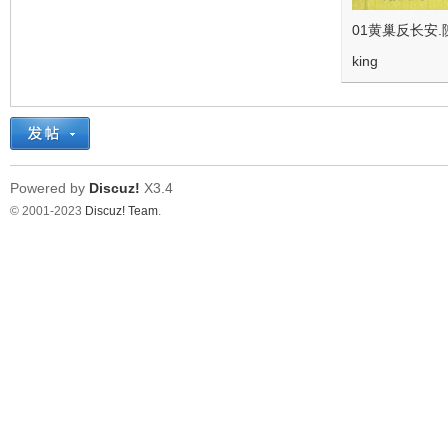
01黄巢反长安
king
Powered by
Discuz!
X3.4
© 2001-2023
Discuz! Team
.