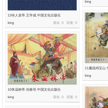
king
看
13伶人皇帝.王学成.中国文化出版社
king
喜欢: 0 回复:
0
11鏖战鸡宝山
king
10朱温称帝.倪春培.中国文化出版社
king
喜欢: 0 回复:
0