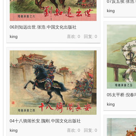
07反五侯.张浩
king
06刘知远出世.张浩.中国文化出版社
king
喜欢: 0 回复:
0
05太平桥.倪
king
04十八骑闹长安.隗刚.中国文化出版社
king
喜欢: 0 回复:
0