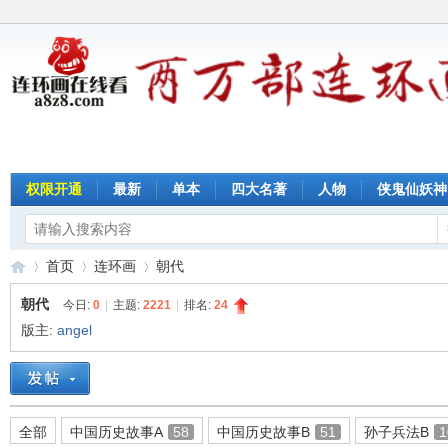
权限开通
最新
单本
四大名著
人物
侠鬼仙妖神
首页
连环画
朝代
朝代
今日:
0
|
主题:
2221
|
排名:
24
版主:
angel
连
»
›
›
全部
中国历史故事A
58
中国历史故事B
51
孙子兵法B
1