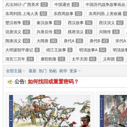
兵法36计-广西美术
12
中国通史
13
中国历代战争故事画丛
东周列国.上海人美
50
东西周故事
50
东周列国.上美收藏
5
楚汉相争
12
秦汉故事
60
西汉故事
56
西汉演义
62
环
说唐演义
49
兴唐后传
10
残唐演义
15
兴隋传
18
隋唐演义
60
大隋唐
90
唐代A
56
唐代B
42
宋代A
大明援朝平倭记
8
靖江王故事
5
明清故事A
54
明清故
清宫三百年
24
康熙乾隆
22
太平天国
65
义和团
56
全部主题
最新
热门
热帖
精华
更多
公告:
如何找回或重置密码？
画