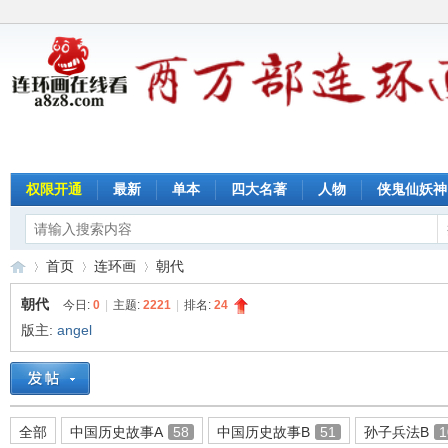
权限开通
最新
单本
四大名著
人物
侠鬼仙妖神
首页
连环画
朝代
朝代
今日:
0
|
主题:
2221
|
排名:
24
版主:
angel
连
»
›
›
全部
中国历史故事A
58
中国历史故事B
51
孙子兵法B
1