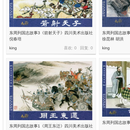
在
东周列国志故事3《箭射天子》四川美术出版社
东周列国志故事
倪春培
徐昆林 胡洪
king
喜欢: 0 回复:
0
king
线
东周列国志故事
东周列国志故事1《周王东迁》四川美术出版社