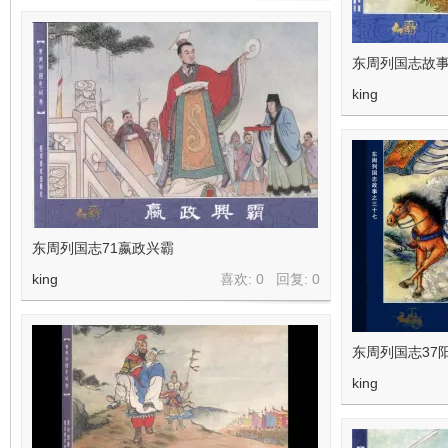
东周列国志故事
king
东周列国志71嬴政兴霸
king
喜欢: 0 回复:
0
东周列国志37
king