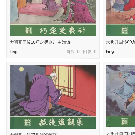
大明开国传09九
大明开国传10巧定哭丧计 申海涛
king
king
喜欢: 0 回复:
0
大明开国传08