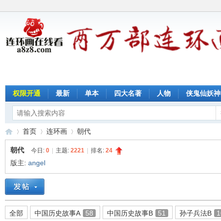
权限开通
最新
单本
四大名著
人物
侠鬼仙妖神
首页
连环画
朝代
朝代
今日:
0
|
主题:
2221
|
排名:
24
版主:
angel
连
»
›
›
全部
中国历史故事A
58
中国历史故事B
51
孙子兵法B
1