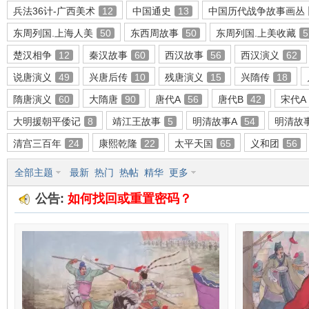
兵法36计-广西美术
12
中国通史
13
中国历代战争故事画丛
东周列国.上海人美
50
东西周故事
50
东周列国.上美收藏
5
楚汉相争
12
秦汉故事
60
西汉故事
56
西汉演义
62
环
说唐演义
49
兴唐后传
10
残唐演义
15
兴隋传
18
隋唐演义
60
大隋唐
90
唐代A
56
唐代B
42
宋代A
大明援朝平倭记
8
靖江王故事
5
明清故事A
54
明清故
清宫三百年
24
康熙乾隆
22
太平天国
65
义和团
56
全部主题
最新
热门
热帖
精华
更多
公告:
如何找回或重置密码？
画