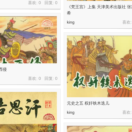
喜欢: 0 回复:
0
《梵王宫》上集 天津美术出版社 张
希
king
喜欢:
西侵
喜欢: 0 回复:
0
元史之五 权奸铁木迭儿
king
喜欢: