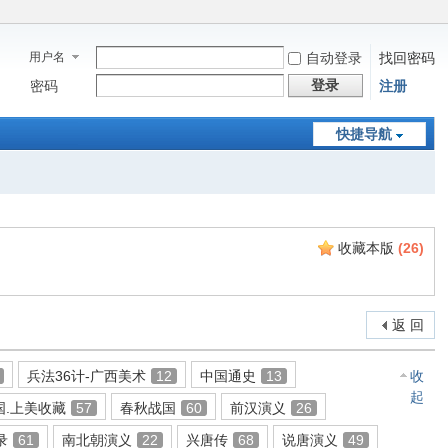
用户名
自动登录
找回密码
登录
密码
注册
快捷导航
收藏本版
(
26
)
返 回
兵法36计-广西美术
12
中国通史
13
收
起
国.上美收藏
57
春秋战国
60
前汉演义
26
录
61
南北朝演义
22
兴唐传
68
说唐演义
49