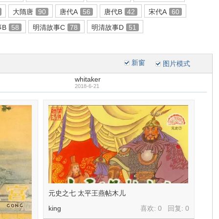
大隋唐
90
唐代A
56
唐代B
42
宋代A
60
事B
58
明清故事C
78
明清故事D
51
新窗
图片模式
whitaker
2018-6-21
元史之七 太平王燕帖木儿
king
喜欢: 0 回复:
0