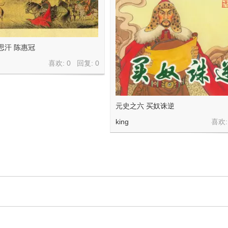
思汗 陈惠冠
喜欢: 0 回复:
0
元史之六 买奴诛逆
king
喜欢: