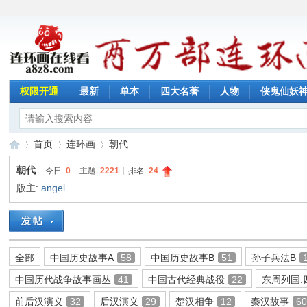
权限开通
最新
单本
四大名著
人物
侠鬼仙妖
首页
连环画
朝代
朝代
今日:
0
|
主题:
2221
|
排名:
24
版主:
angel
连
»
›
›
全部
中国历史故事A
58
中国历史故事B
51
孙子兵法B
中国历代战争故事画丛
41
中国古代经典战役
22
东周列国.
前后汉演义
32
后汉演义
29
楚汉相争
12
秦汉故事
6