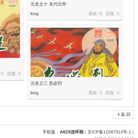
元史之十 末代元帝
king
喜欢: 0 回复:
0
 0 回复:
0
元史之三 忽必烈
king
喜欢: 0 回复:
0
返 回
手机版
|
A8Z8连环画
(
京ICP备11047313号-1
)