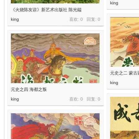
在
king
《火烧陈友谅》新艺术出版社 陈光鎰
king
喜欢: 0 回复:
0
线
元史之二 蒙古
king
元史之四 海都之叛
king
喜欢: 0 回复:
0
看