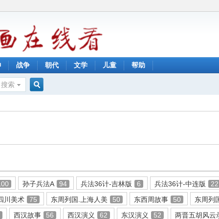
神
战争
朝代
文学
儿童
帮助
搜索
搜
索
100
孙子兵法A
94
兵法36计-吉林版
6
兵法36计-中连版
22
四川美术
75
东周列国.上海人美
50
东西周故事
50
东周列
0
西汉故事
56
西汉演义
62
东汉演义
52
两晋五胡风云