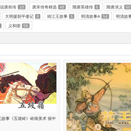
说唐前传
10
唐宋传奇精选
48
隋唐英雄传
6
隋唐演义
60
大明援朝平倭记
8
靖江王故事
5
明清故事A
54
明清故
5
义和团
56
元故事《五坡岭》岭南美术 侯中