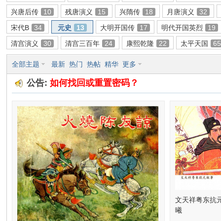
兴唐后传
10
残唐演义
15
兴隋传
18
月唐演义
32
环
宋代B
34
元史
13
大明开国传
17
明代开国英烈
19
清宫演义
30
清宫三百年
24
康熙乾隆
22
太平天国
6
全部主题
最新
热门
热帖
精华
更多
公告:
如何找回或重置密码？
画
文天祥粤东抗
曦