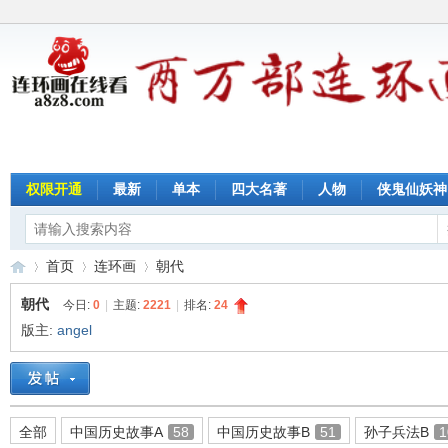
权限开通
最新
单本
四大名著
人物
侠鬼仙妖神
首页
连环画
朝代
朝代
今日:
0
|
主题:
2221
|
排名:
24
版主:
angel
连
»
›
›
全部
中国历史故事A
58
中国历史故事B
51
孙子兵法B
1