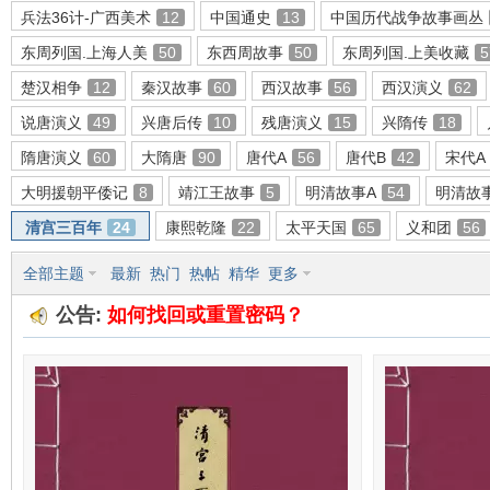
兵法36计-广西美术
12
中国通史
13
中国历代战争故事画丛
东周列国.上海人美
50
东西周故事
50
东周列国.上美收藏
5
楚汉相争
12
秦汉故事
60
西汉故事
56
西汉演义
62
环
说唐演义
49
兴唐后传
10
残唐演义
15
兴隋传
18
隋唐演义
60
大隋唐
90
唐代A
56
唐代B
42
宋代A
大明援朝平倭记
8
靖江王故事
5
明清故事A
54
明清故
清宫三百年
24
康熙乾隆
22
太平天国
65
义和团
56
全部主题
最新
热门
热帖
精华
更多
公告:
如何找回或重置密码？
画