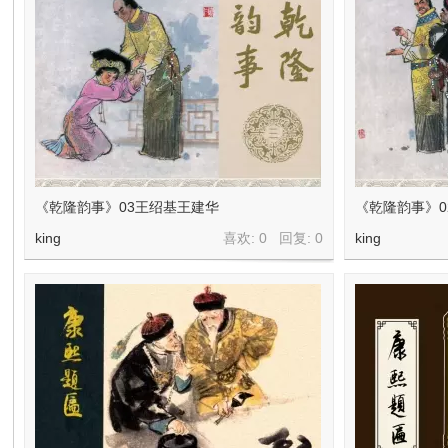
《乾隆韵事》03王绍基王建华
《乾隆韵事》0
king
喜欢: 0 回复:
0
king