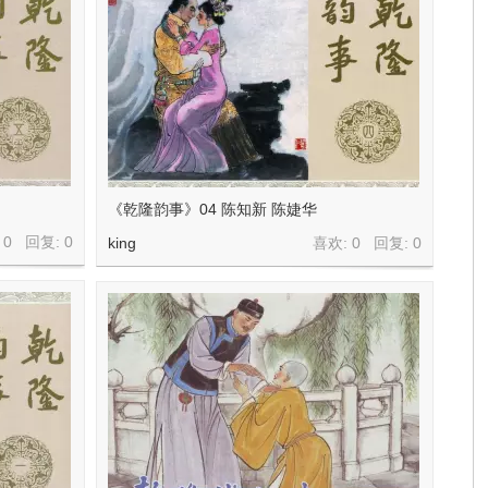
《乾隆韵事》04 陈知新 陈婕华
 0 回复:
0
king
喜欢: 0 回复:
0