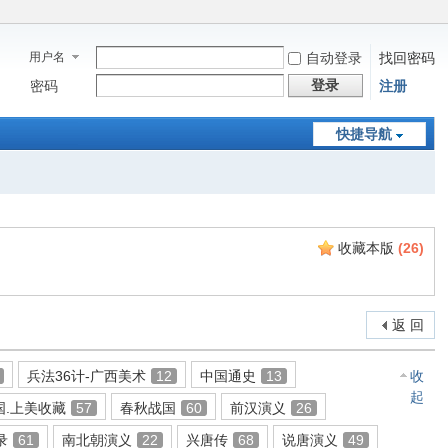
用户名
自动登录
找回密码
登录
密码
注册
快捷导航
收藏本版
(
26
)
返 回
兵法36计-广西美术
12
中国通史
13
收
起
国.上美收藏
57
春秋战国
60
前汉演义
26
录
61
南北朝演义
22
兴唐传
68
说唐演义
49