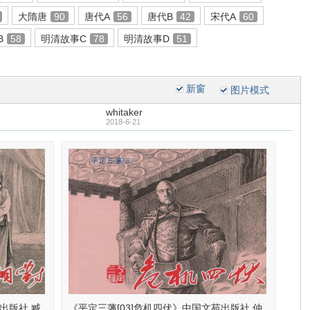
大隋唐
90
唐代A
56
唐代B
42
宋代A
60
B
58
明清故事C
78
明清故事D
51
新窗
图片模式
whitaker
2018-6-21
出版社 臧
《平定三藩[03]危机四伏》中国文苑出版社 仲