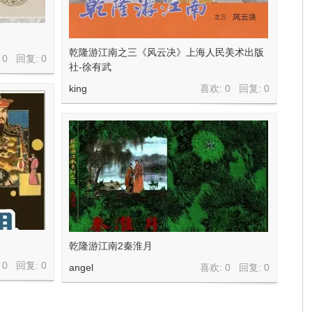
乾隆游江南之三《风云决》上海人民美术出版
 0 回复:
0
社-徐有武
king
喜欢: 0 回复:
0
乾隆游江南2秦淮月
 0 回复:
0
angel
喜欢: 0 回复:
0