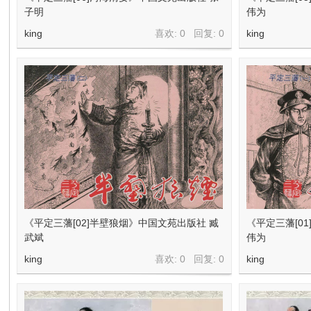
在
子明
伟为
king
喜欢: 0 回复:
0
king
线
《平定三藩[02]半壁狼烟》中国文苑出版社 臧
《平定三藩[0
武斌
伟为
king
喜欢: 0 回复:
0
king
看