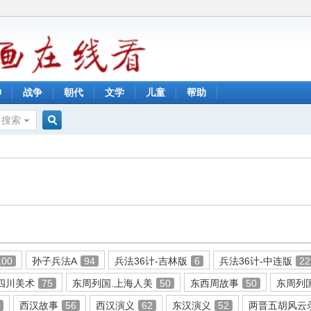
神
战争
朝代
文学
儿童
帮助
搜索
搜
索
100
孙子兵法A
94
兵法36计-吉林版
6
兵法36计-中连版
22
四川美术
75
东周列国.上海人美
50
东西周故事
50
东周列
0
西汉故事
56
西汉演义
62
东汉演义
52
两晋五胡风云