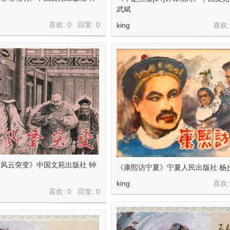
武斌
喜欢: 0 回复:
0
king
喜欢:
1]风云突变》中国文苑出版社 钟
《康熙访宁夏》宁夏人民出版社 杨
king
喜欢:
喜欢: 0 回复:
0