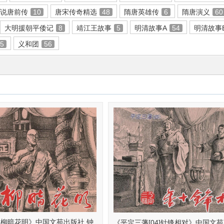
说唐前传
10
唐宋传奇精选
48
隋唐英雄传
6
隋唐演义
60
大明援朝平倭记
8
靖江王故事
5
明清故事A
54
明清故事
65
义和团
56
5]柳暗花明》中国文苑出版社 钟
《平定三藩[04]针锋相对》中国文苑