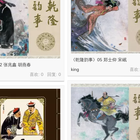
《乾隆韵事》05 郑士仰 宋岷
2 张兆鑫 胡燕春
king
喜欢:
喜欢: 0 回复:
0