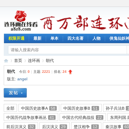
权限开通
最新
单本
四大名著
人物
侠鬼仙妖
首页
连环画
朝代
朝代
今日:
0
|
主题:
2221
|
排名:
24
版主:
angel
连
»
›
›
全部
中国历史故事A
58
中国历史故事B
51
孙子兵法B
中国历代战争故事画丛
41
中国古代经典战役
22
东周列国.
前后汉演义
32
后汉演义
29
楚汉相争
12
秦汉故事
6