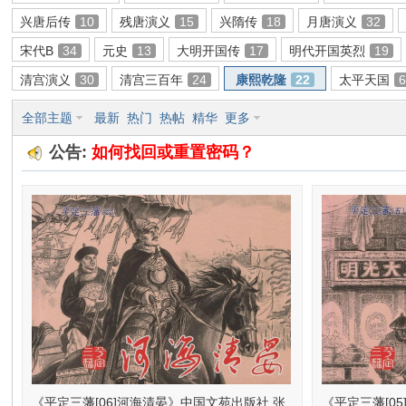
兴唐后传
10
残唐演义
15
兴隋传
18
月唐演义
32
环
宋代B
34
元史
13
大明开国传
17
明代开国英烈
19
清宫演义
30
清宫三百年
24
康熙乾隆
22
太平天国
全部主题
最新
热门
热帖
精华
更多
公告:
如何找回或重置密码？
画
《平定三藩[06]河海清晏》中国文苑出版社 张
《平定三藩[0