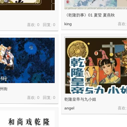
《乾隆韵事》01 夏莹 夏燕秋
king
喜欢:
喜欢: 0 回复:
0
闹州衙
喜欢: 0 回复:
0
乾隆皇帝与九小姐
angel
喜欢: