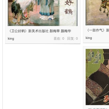
在
《一鼓作气》新
《卫公好鹤》新美术出版社 顏梅華 颜梅华
king
king
喜欢: 0 回复:
0
线