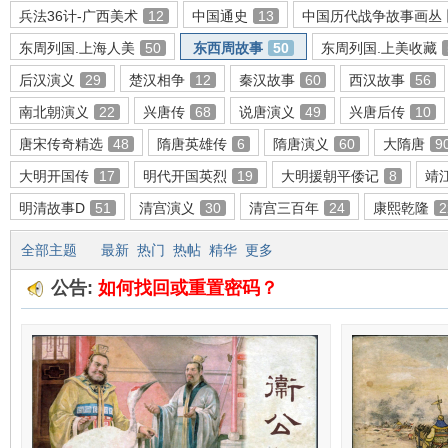
兵法36计-广西美术
12
中国通史
13
中国历代战争故事画丛
东周列国.上海人美
50
东西周故事
50
东周列国.上美收藏
后汉演义
29
楚汉相争
12
秦汉故事
60
西汉故事
56
环
南北朝演义
22
兴唐传
68
说唐演义
49
兴唐后传
10
唐宋传奇精选
48
隋唐英雄传
6
隋唐演义
60
大隋唐
9
大明开国传
17
明代开国英烈
19
大明援朝平倭记
8
靖
明清故事D
51
清宫演义
30
清宫三百年
24
康熙乾隆
2
全部主题
最新
热门
热帖
精华
更多
公告:
如何找回或重置密码？
画