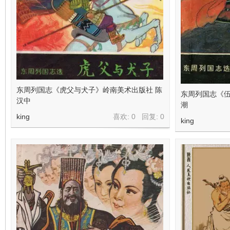
东周列国志《虎父与犬子》岭南美术出版社 陈
东周列国志《伍
汉中
潮
king
喜欢: 0 回复:
0
king