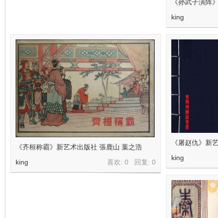
《孙武子演阵》
看
king
《屠赵仇》新艺
《齐桓称霸》新艺术出版社 張鹿山 葉之浩
king
king
喜欢: 0 回复:
0