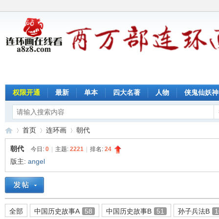
权限开通
最新
单本
四大名著
人物
侠鬼仙妖神
首页
连环画
朝代
朝代
今日:
0
|
主题:
2221
|
排名:
24
版主:
angel
连
»
›
›
全部
中国历史故事A
58
中国历史故事B
51
孙子兵法B
1