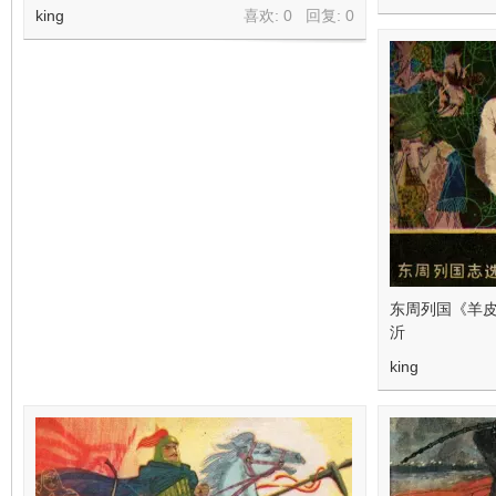
king
喜欢: 0 回复:
0
东周列国《羊皮
沂
king