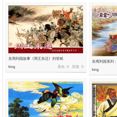
东周列国故事《周王东迁》刘管斌
东周列国系列
king
喜欢: 0 回复:
0
king