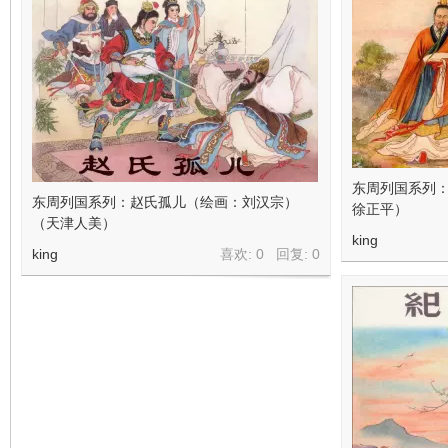
东周列国系列
东周列国系列：赵氏孤儿（绘画：刘汉宗）
徐正平）
（天津人美）
king
king
喜欢: 0 回复:
0