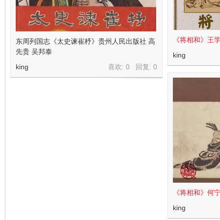
《将相和》王
东周列国志《太史谏崔杼》贵州人民出版社 高
先贵 吴邦泰
king
king
喜欢: 0 回复:
0
《将相和》何
king