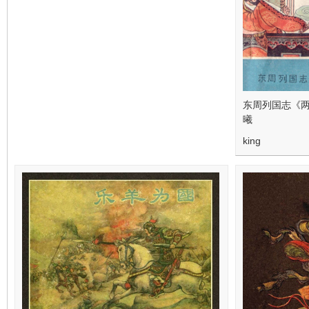
东周列国志《两
曦
king