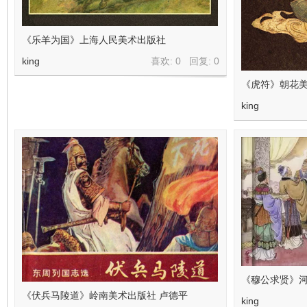
《乐羊为国》上海人民美术出版社
king
喜欢: 0 回复:
0
《虎符》朝花美
king
《穆公求贤》河
《伏兵马陵道》岭南美术出版社 卢德平
king