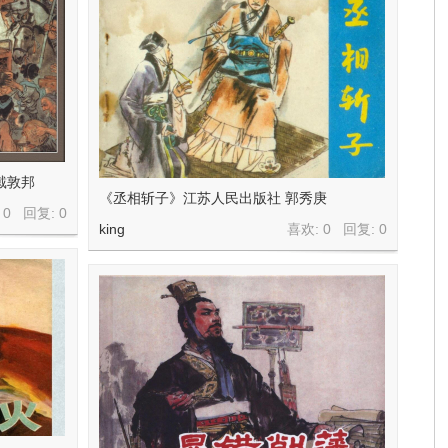
戴敦邦
《丞相斩子》江苏人民出版社 郭秀庚
 0 回复:
0
king
喜欢: 0 回复:
0