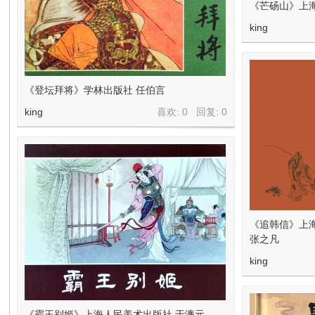
《芒砀山》上海
king
《登坛拜将》学林出版社 任伯言
king
喜欢: 0 回复:
0
《追韩信》上海
张之凡
king
《霸王别姬》上海人民美术出版社 于濂元