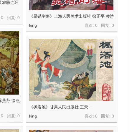
县农民连环
《晁错削藩》上海人民美术出版社 徐正平 凌涛
 0 回复:
0
king
喜欢: 0 回复:
0
徐燕荪 徐燕
《枫洛池》甘肃人民出版社 王天一
 0 回复:
0
king
喜欢: 0 回复:
0