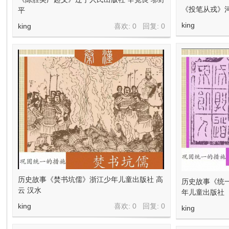
在
《投笔从戎》河
平
king
king
喜欢: 0 回复:
0
线
历史故事《焚书坑儒》浙江少年儿童出版社 高
历史故事《统
云 汉水
年儿童出版社
看
king
喜欢: 0 回复:
0
king