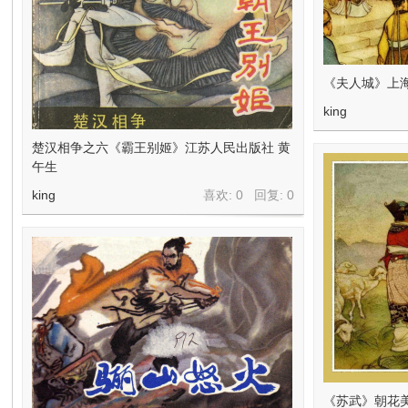
《夫人城》上海
king
楚汉相争之六《霸王别姬》江苏人民出版社 黄
午生
king
喜欢: 0 回复:
0
《苏武》朝花