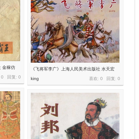
 金稼仿
《飞将军李广》上海人民美术出版社 水天宏
 0 回复:
0
king
喜欢: 0 回复:
0