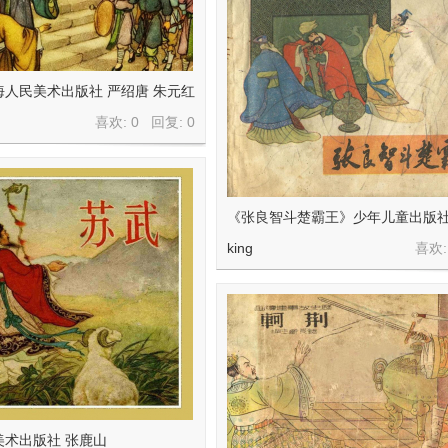
人民美术出版社 严绍唐 朱元红
喜欢: 0 回复:
0
《张良智斗楚霸王》少年儿童出版社
king
喜欢:
美术出版社 张鹿山