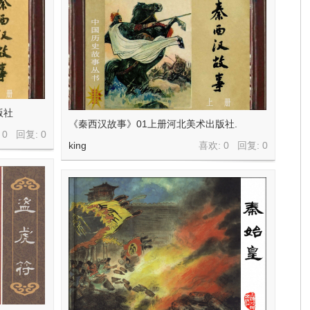
版社
《秦西汉故事》01上册河北美术出版社.
 0 回复:
0
king
喜欢: 0 回复:
0