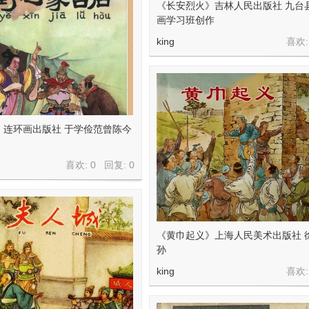
《长安烈火》吉林人民出版社 九台
画学习班创作
king
喜欢:
》连环画出版社 于学俭范曾陈今
喜欢: 0 回复:
0
《黄巾起义》上海人民美术出版社 
孙
king
喜欢: