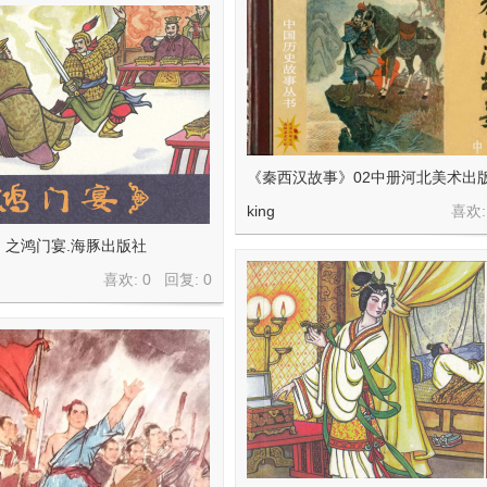
《秦西汉故事》02中册河北美术出
king
喜欢:
》之鸿门宴.海豚出版社
喜欢: 0 回复:
0