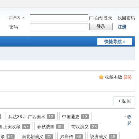
用户名
自动登录
找回密码
登录
密码
注册
快捷导航
收藏本版
(
26
)
返 回
兵法36计-广西美术
12
中国通史
13
收
起
国.上美收藏
57
春秋战国
60
前汉演义
26
云录
61
南北朝演义
22
兴唐传
68
说唐演义
49