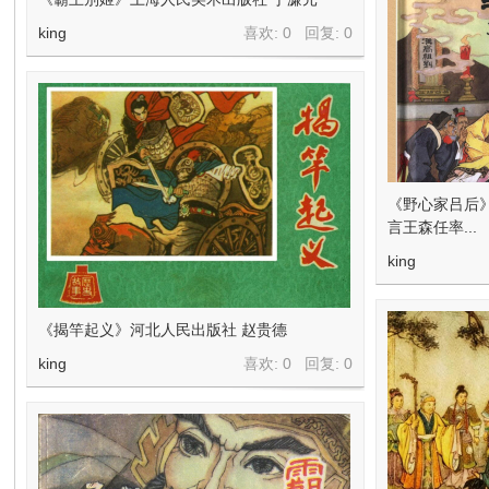
king
喜欢: 0 回复:
0
《野心家吕后
言王森任率...
king
《揭竿起义》河北人民出版社 赵贵德
king
喜欢: 0 回复:
0