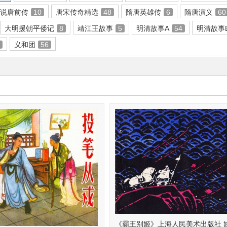
说唐前传
10
唐宋传奇精选
48
隋唐英雄传
6
隋唐演义
60
大明援朝平倭记
8
靖江王故事
5
明清故事A
54
明清故事
5
义和团
56
《霸王别姬》上海人民美术出版社 