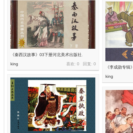
《秦西汉故事》03下册河北美术出版社.
king
喜欢: 0 回复:
0
《李成勋专辑
king