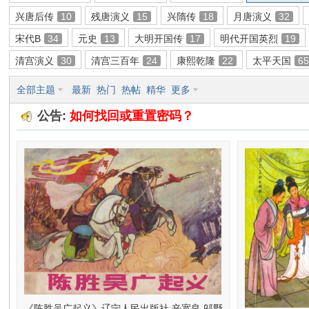
兴唐后传
10
残唐演义
15
兴隋传
18
月唐演义
32
环
宋代B
34
元史
13
大明开国传
17
明代开国英烈
19
清宫演义
30
清宫三百年
24
康熙乾隆
22
太平天国
6
全部主题
最新
热门
热帖
精华
更多
公告:
如何找回或重置密码？
画
《陈胜吴广起义》辽宁人民出版社 辛宽良 邬野