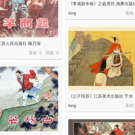
《李成勋专辑》之盗虎符.海豚出版
king
喜欢:
江苏人民出版社 顾乃深
喜欢: 0 回复:
0
《公子扶苏》江苏美术出版社 于水
king
喜欢: