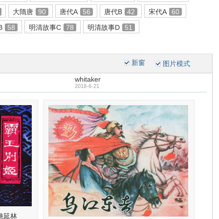
大隋唐
90
唐代A
56
唐代B
42
宋代A
60
B
58
明清故事C
78
明清故事D
51
新窗
图片模式
whitaker
2018-6-21
姚延林