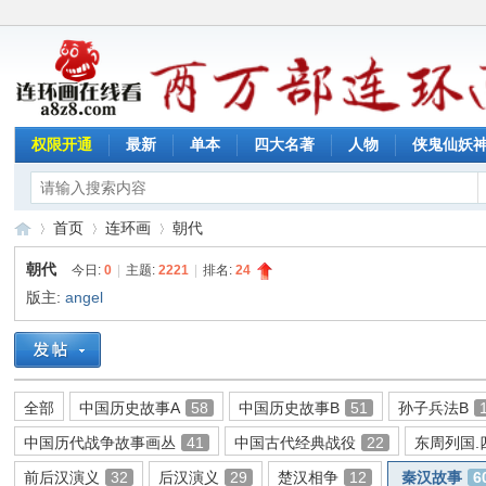
权限开通
最新
单本
四大名著
人物
侠鬼仙妖
首页
连环画
朝代
朝代
今日:
0
|
主题:
2221
|
排名:
24
版主:
angel
连
»
›
›
全部
中国历史故事A
58
中国历史故事B
51
孙子兵法B
中国历代战争故事画丛
41
中国古代经典战役
22
东周列国.
前后汉演义
32
后汉演义
29
楚汉相争
12
秦汉故事
6