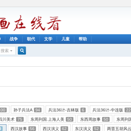
神
战争
朝代
文学
儿童
帮助
搜索
搜
索
100
孙子兵法A
94
兵法36计-吉林版
6
兵法36计-中连版
22
四川美术
75
东周列国.上海人美
50
东西周故事
50
东周列
0
西汉故事
56
西汉演义
62
东汉演义
52
两晋五胡风