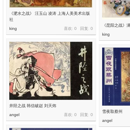
《淝水之战》 汪玉山 凌涛 上海人美美术出版
社
《昆阳之战》满
king
喜欢: 0 回复:
0
king
井陉之战 韩信破赵 刘天炜
雪夜取蔡州
angel
喜欢: 0 回复:
0
angel