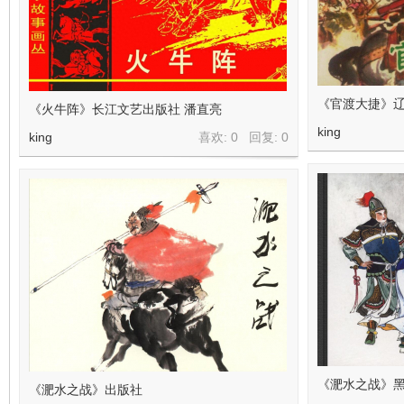
在
《官渡大捷》辽
《火牛阵》长江文艺出版社 潘直亮
king
king
喜欢: 0 回复:
0
线
《淝水之战》
《淝水之战》出版社