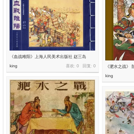
《血战雎阳》上海人民美术出版社 赵三岛
king
喜欢: 0 回复:
0
《淝水之战》 
king