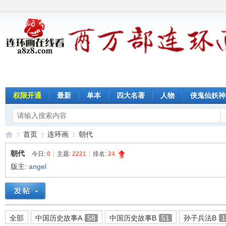
权限开通
最新
单本
四大名著
人物
侠鬼仙妖神
首页
连环画
朝代
朝代
今日:
0
|
主题:
2221
|
排名:
24
版主:
angel
连
»
›
›
全部
中国历史故事A
58
中国历史故事B
51
孙子兵法B
1