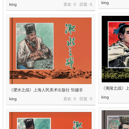
看
king
king
喜欢: 0 回复:
0
《夷陵之战》上
《淝水之战》上海人民美术出版社 邹越非
king
king
喜欢: 0 回复:
0