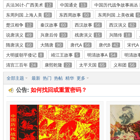
兵法36计-广西美术
12
中国通史
13
中国历代战争故事画丛
东周列国.上海人美
50
东西周故事
50
东周列国.上美收藏
5
楚汉相争
12
秦汉故事
60
西汉故事
56
西汉演义
62
环
说唐演义
49
兴唐后传
10
残唐演义
15
兴隋传
18
隋唐演义
60
大隋唐
90
唐代A
56
唐代B
42
宋代A
大明援朝平倭记
8
靖江王故事
5
明清故事A
54
明清故
清宫三百年
24
康熙乾隆
22
太平天国
65
义和团
56
全部主题
最新
热门
热帖
精华
更多
公告:
如何找回或重置密码？
画