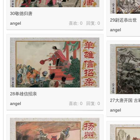
30敬德归唐
29尉迟恭出世
angel
喜欢: 0 回复:
0
angel
28单雄信招亲
27大唐开国 
angel
喜欢: 0 回复:
0
angel