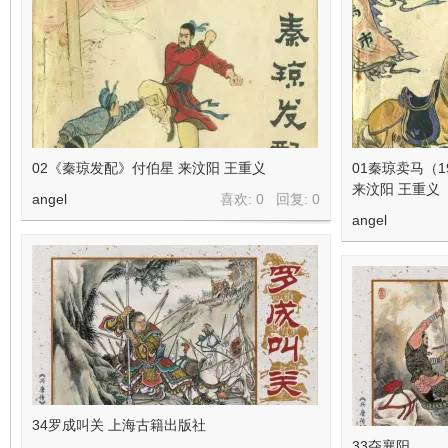
02《秦琼发配》付伯星 来汶阳 王重义
01秦琼卖马（1
来汶阳 王重义
angel
喜欢: 0 回复:
0
angel
34罗成叫关 上海古籍出版社
33夺襄阳