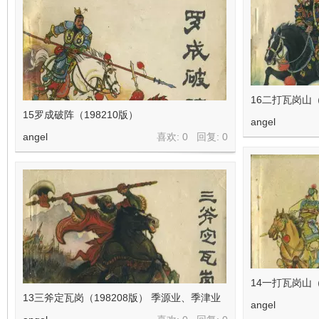
16二打瓦岗山（
15罗成破阵（198210版）
angel
angel
喜欢: 0 回复:
0
14一打瓦岗山（
13三斧定瓦岗（198208版） 季源业、季津业
angel