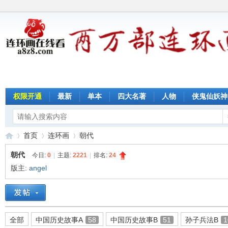
权限开通
最新
单本
四大名著
人物
侠鬼仙妖神
首页
连环画
朝代
朝代
今日:
0
|
主题:
2221
|
排名:
24
版主:
angel
连
»
›
›
全部
中国历史故事A
58
中国历史故事B
51
孙子兵法B
1