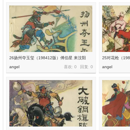
26扬州夺玉玺（198412版）傅伯星 来汶阳
25对花枪（198
angel
喜欢: 0 回复:
0
angel