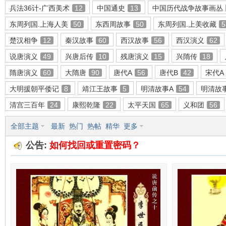
兵法36计-广西美术
12
中国通史
13
中国历代战争故事画丛
东周列国.上海人美
50
东西周故事
50
东周列国.上美收藏
5
楚汉相争
12
秦汉故事
60
西汉故事
56
西汉演义
62
环
说唐演义
49
兴唐后传
10
残唐演义
15
兴隋传
18
隋唐演义
60
大隋唐
90
唐代A
56
唐代B
42
宋代A
大明援朝平倭记
8
靖江王故事
5
明清故事A
54
明清故
清宫三百年
24
康熙乾隆
22
太平天国
65
义和团
56
全部主题
最新
热门
热帖
精华
更多
公告:
如何找回或重置密码？
画