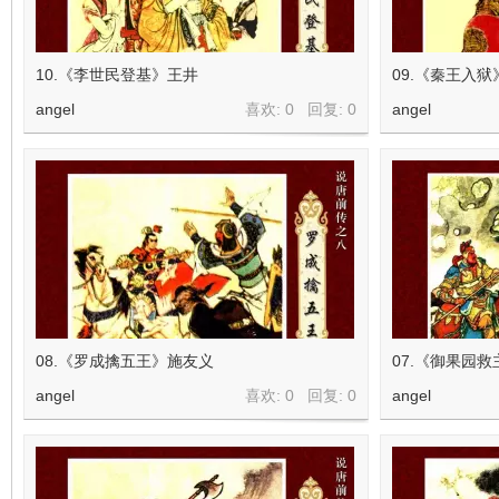
在
10.《李世民登基》王井
09.《秦王入狱
angel
喜欢: 0 回复:
0
angel
线
08.《罗成擒五王》施友义
07.《御果园
angel
喜欢: 0 回复:
0
angel