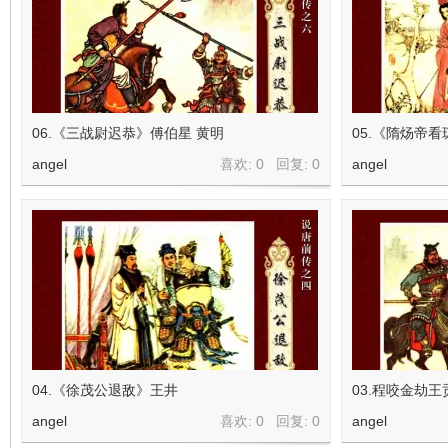
看
06.《三战尉迟恭》傅伯星 黄明
05.《隋炀帝
angel
喜欢: 0 回复:
0
angel
04.《徐茂公退敌》王井
03.程咬金劫王
angel
喜欢: 0 回复:
0
angel