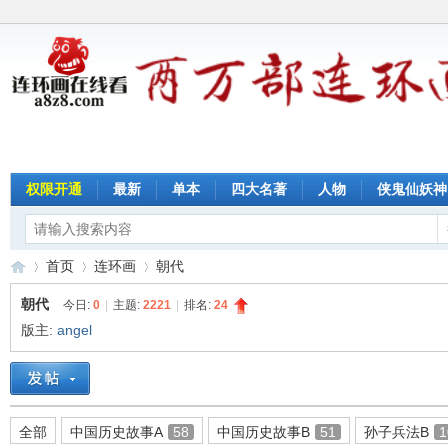
权限开通
最新
单本
四大名著
人物
侠鬼仙妖神
首页
连环画
朝代
朝代
今日:
0
|
主题:
2221
|
排名:
24
版主:
angel
连
»
›
›
全部
中国历史故事A
58
中国历史故事B
51
孙子兵法B
1