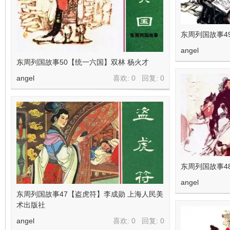
在
东周列国故事4
angel
东周列国故事50【统一六国】双林 杨火才
angel
喜欢: 0 回复:
0
线
东周列国故事4
angel
东周列国故事47【盗虎符】李成勋 上海人民美
术出版社
angel
喜欢: 0 回复:
0