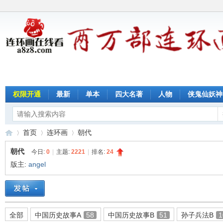
权限开通
最新
单本
四大名著
人物
侠鬼仙妖神
首页
连环画
朝代
朝代
今日:
0
|
主题:
2221
|
排名:
24
版主:
angel
连
»
›
›
全部
中国历史故事A
58
中国历史故事B
51
孙子兵法B
1