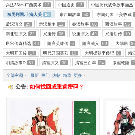
兵法36计-广西美术
12
中国通史
13
中国历代战争故事画丛
东周列国.上海人美
50
东西周故事
50
东周列国.上美收藏
后汉演义
29
楚汉相争
12
秦汉故事
60
西汉故事
56
环
南北朝演义
22
兴唐传
68
说唐演义
49
兴唐后传
10
唐宋传奇精选
48
隋唐英雄传
6
隋唐演义
60
大隋唐
9
大明开国传
17
明代开国英烈
19
大明援朝平倭记
8
靖
明清故事D
51
清宫演义
30
清宫三百年
24
康熙乾隆
2
全部主题
最新
热门
热帖
精华
更多
公告:
如何找回或重置密码？
画