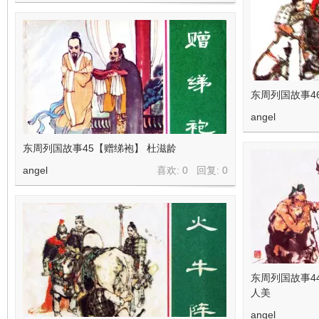
看
东周列国故事4
angel
东周列国故事45【赠绨袍】 杜滋龄
angel
喜欢: 0 回复:
0
东周列国故事4
人美
angel