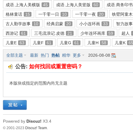
成语.上海人美横版
45
成语.上海人美竖版
60
成语.商务印
格林童话
15
一千零一日
10
一千零一夜
20
铁臂阿童木
古人勤学故事
10
经典启蒙
20
小小连环画
33
智力故事
环
西游记
61
三毛流浪记.皮德
21
少年连环画库
59
超人
儿童E
63
儿童F
61
儿童G
61
儿童H
58
儿童K
6
全部主题
最新
热门
热帖
精华
更多
2026-08-08
公告:
如何找回或重置密码？
本版块或指定的范围内尚无主题
画
Powered by
Discuz!
X3.4
© 2001-2023
Discuz! Team
.