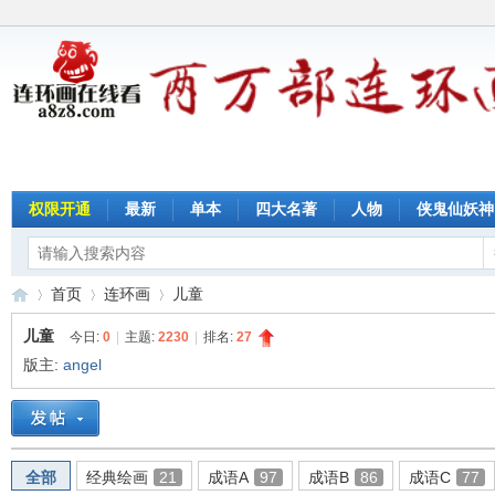
权限开通
最新
单本
四大名著
人物
侠鬼仙妖神
首页
连环画
儿童
儿童
今日:
0
|
主题:
2230
|
排名:
27
版主:
angel
连
»
›
›
全部
经典绘画
21
成语A
97
成语B
86
成语C
77