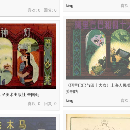
king
喜欢:
喜欢: 0 回复:
0
《阿里巴巴与四十大盗》上海人民
姜明路
人民美术出版社 朱国勤
king
喜欢:
喜欢: 0 回复:
0