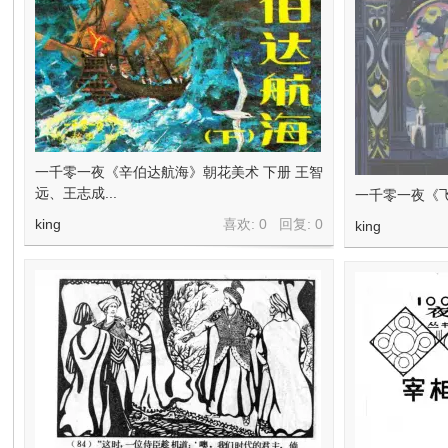
一千零一夜《辛伯达航海》朝花美术 下册 王智
远、王志成...
一千零一夜《
king
喜欢: 0 回复:
0
king