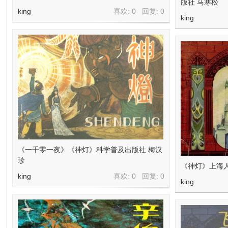
在
版社 马寒松
king
喜欢: 0 回复:
0
king
线
《一千零一夜》《神灯》科学普及出版社 梅汉
珍
《神灯》上海
king
喜欢: 0 回复:
0
king
看