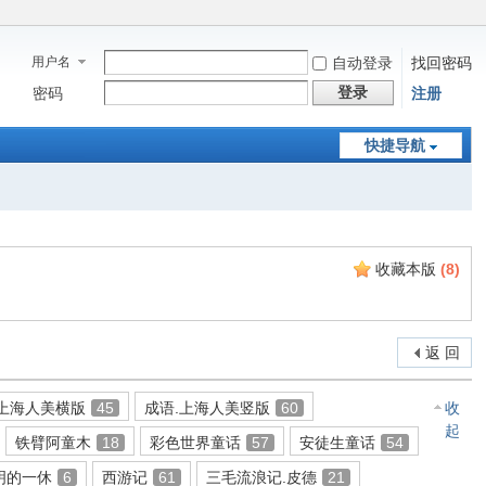
用户名
自动登录
找回密码
登录
密码
注册
快捷导航
收藏本版
(
8
)
返 回
.上海人美横版
45
成语.上海人美竖版
60
收
起
铁臂阿童木
18
彩色世界童话
57
安徒生童话
54
明的一休
6
西游记
61
三毛流浪记.皮德
21