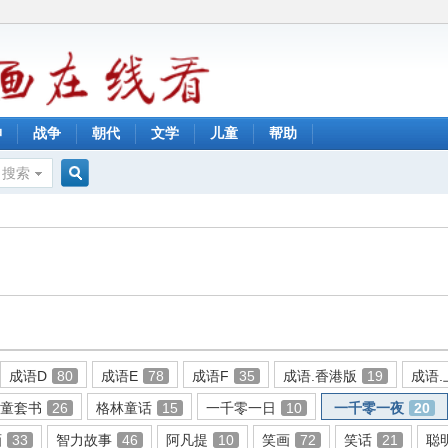
神
战争
朝代
文学
儿童
帮助
搜索
搜
索
成语D
80
成语E
78
成语F
35
成语.香港版
19
成语
儿童套书
26
格林童话
15
一千零一日
10
一千零一夜
20
画
33
智力故事
46
阿凡提
10
笑画
72
笑话
21
聪