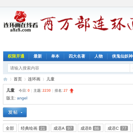
权限开通
最新
单本
四大名著
人物
侠鬼仙妖神
首页
连环画
儿童
儿童
今日:
0
|
主题:
2230
|
排名:
27
版主:
angel
连
»
›
›
全部
经典绘画
21
成语A
97
成语B
86
成语C
77