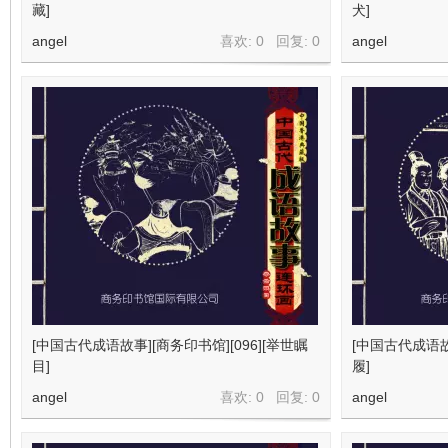
看
藏]
犬]
angel
喜欢: 0 回复:
0
angel
[中国古代成语故事][商务印书馆][096][举世瞩
[中国古代成语故事
目]
履]
angel
喜欢: 0 回复:
0
angel