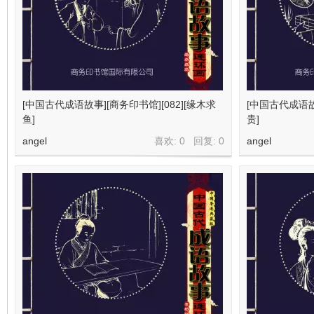
[中国古代成语故事][商务印书馆][082][缘木求
[中国古代成语故事
鱼]
贵]
angel
喜欢: 0 回复:
0
angel