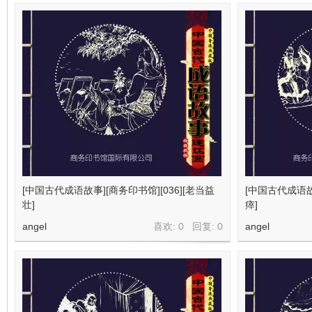
[中国古代成语故事][商务印书馆][036][老当益
[中国古代成语故事
壮]
瘁]
angel
喜欢: 0 回复:
0
angel