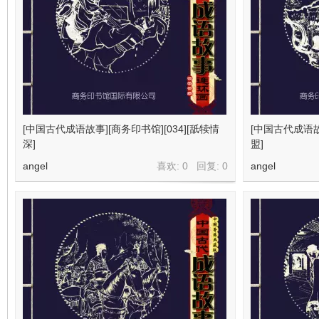
[中国古代成语故事][商务印书馆][034][舐犊情
[中国古代成语故事
深]
盟]
angel
喜欢: 0 回复:
0
angel