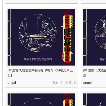
[中国古代成语故事][商务印书馆][056][入木三
[中国古代成语故事
分]
腹]
angel
喜欢: 0 回复:
0
angel