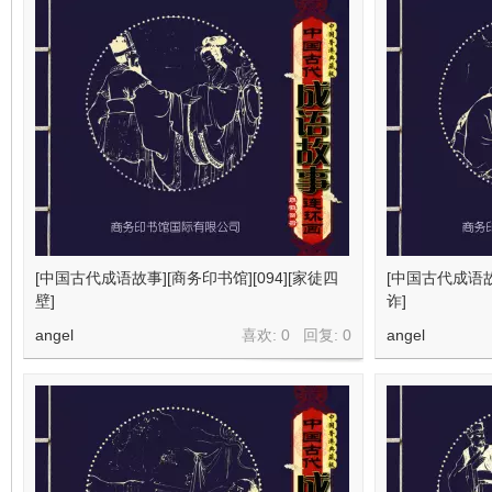
[中国古代成语故事][商务印书馆][094][家徒四
[中国古代成语故事
壁]
诈]
angel
喜欢: 0 回复:
0
angel