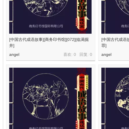
[中国古代成语故事][商务印书馆][072][临渴掘
[中国古代成语故事
井]
罪]
angel
喜欢: 0 回复:
0
angel