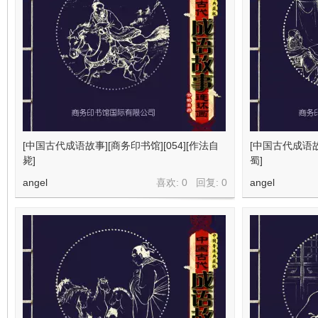
[中国古代成语故事][商务印书馆][054][作法自
[中国古代成语故事
毙]
蜀]
angel
喜欢: 0 回复:
0
angel