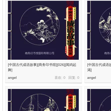
[中国古代成语故事][商务印书馆][026][闻鸡起
[中国古代成语故事
舞]
渴]
angel
喜欢: 0 回复:
0
angel