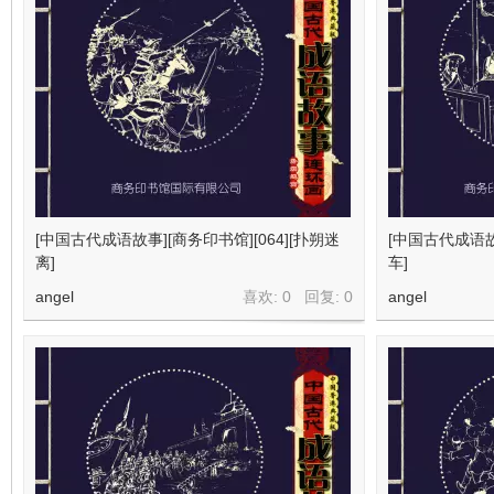
[中国古代成语故事][商务印书馆][064][扑朔迷
[中国古代成语故事
离]
车]
angel
喜欢: 0 回复:
0
angel