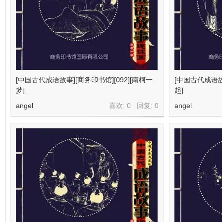
[中国古代成语故事][商务印书馆][092][南柯一
[中国古代成语故事
梦]
起]
angel
喜欢: 0 回复:
0
angel