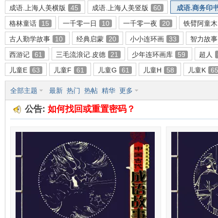
成语.上海人美横版
45
成语.上海人美竖版
60
成语.商务印
格林童话
15
一千零一日
10
一千零一夜
20
铁臂阿童木
古人勤学故事
10
经典启蒙
20
小小连环画
33
智力故事
环
西游记
61
三毛流浪记.皮德
21
少年连环画库
59
超人
儿童E
63
儿童F
61
儿童G
61
儿童H
58
儿童K
6
全部主题
最新
热门
热帖
精华
更多
公告:
如何找回或重置密码？
画