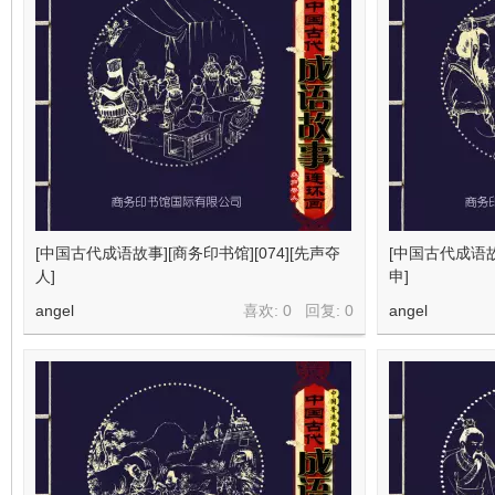
[中国古代成语故事][商务印书馆][074][先声夺
[中国古代成语故事
人]
申]
angel
喜欢: 0 回复:
0
angel