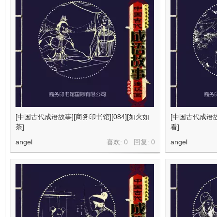
[中国古代成语故事][商务印书馆][084][如火如
[中国古代成语故事
荼]
看]
angel
喜欢: 0 回复:
0
angel