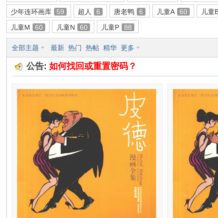
少年连环画库
59
超人
6
唐老鸭
6
儿童A
60
儿童
环
儿童M
60
儿童N
60
儿童P
88
全部主题
最新
热门
热帖
精华
更多
公告:
如何找回或重置密码？
画