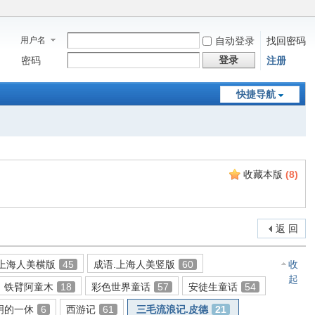
用户名
自动登录
找回密码
登录
密码
注册
快捷导航
收藏本版
(
8
)
返 回
.上海人美横版
45
成语.上海人美竖版
60
收
起
铁臂阿童木
18
彩色世界童话
57
安徒生童话
54
明的一休
6
西游记
61
三毛流浪记.皮德
21