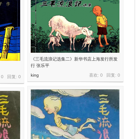
《三毛流浪记选集二》新华书店上海发行所发
行 张乐平
king
喜欢: 0 回复:
0
 0 回复:
0