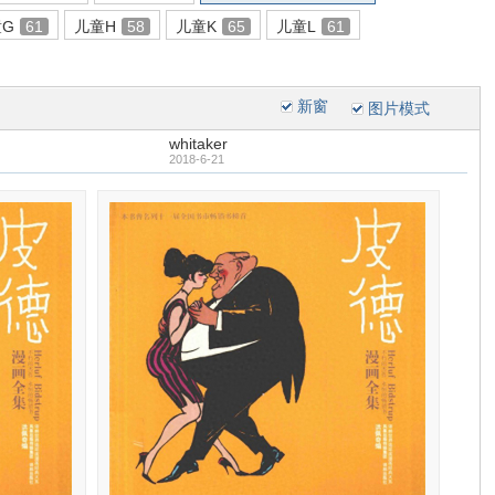
童G
61
儿童H
58
儿童K
65
儿童L
61
新窗
图片模式
whitaker
2018-6-21