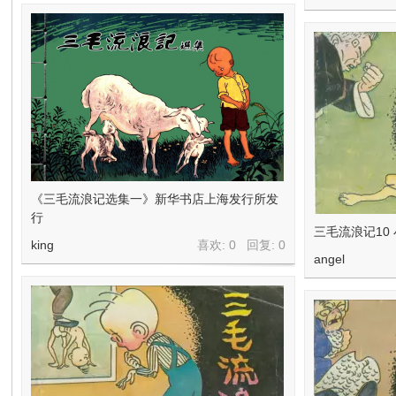
《三毛流浪记选集一》新华书店上海发行所发
行
三毛流浪记10
king
喜欢: 0 回复:
0
angel