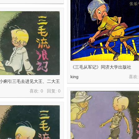
《三毛从军记》同济大学出版社
king
喜欢:
 小痢引三毛去进见大王、二大王
喜欢: 0 回复:
0