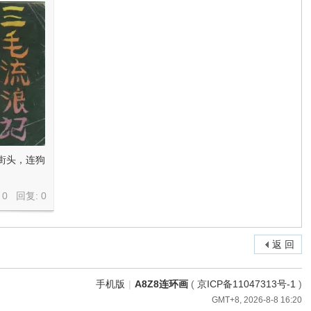
落街头，连狗
 0 回复:
0
返 回
手机版
|
A8Z8连环画
(
京ICP备11047313号-1
)
GMT+8, 2026-8-8 16:20