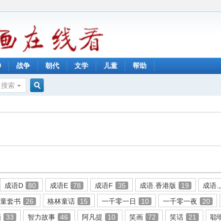
神
战争
朝代
文学
儿童
帮助
搜索
搜
索
成语D
80
成语E
78
成语F
35
成语.香港版
19
成语
儿童套书
26
格林童话
15
一千零一日
10
一千零一夜
20
画
33
智力故事
46
阿凡提
10
笑画
72
笑话
21
聪