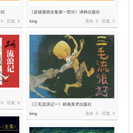
版社
《皮德漫画全集第一部分》译林出版社
 0 回复:
0
king
喜欢: 0 回复:
0
 0 回复:
0
《三毛流浪记一》岭南美术出版社
king
喜欢: 0 回复:
0