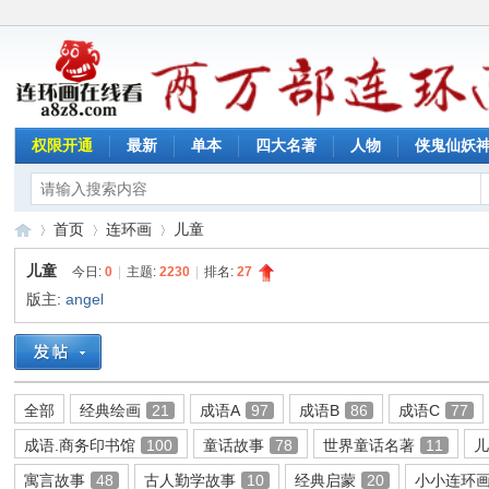
权限开通
最新
单本
四大名著
人物
侠鬼仙妖
首页
连环画
儿童
儿童
今日:
0
|
主题:
2230
|
排名:
27
版主:
angel
连
»
›
›
全部
经典绘画
21
成语A
97
成语B
86
成语C
77
成语.商务印书馆
100
童话故事
78
世界童话名著
11
寓言故事
48
古人勤学故事
10
经典启蒙
20
小小连环