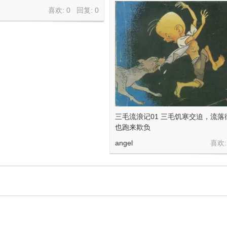
喜欢: 0 回复:
0
三毛流浪记01 三毛饥寒交迫，流
也跑来欺负
angel
喜欢: