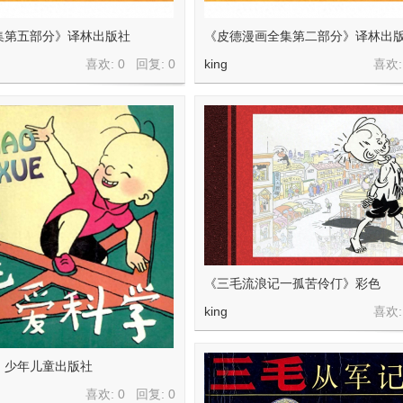
集第五部分》译林出版社
《皮德漫画全集第二部分》译林出
喜欢: 0 回复:
0
king
喜欢:
《三毛流浪记一孤苦伶仃》彩色
king
喜欢:
》少年儿童出版社
喜欢: 0 回复:
0