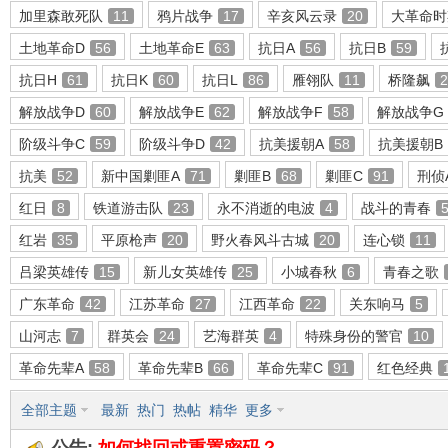
加里森敢死队
11
鸦片战争
17
辛亥风云录
20
大革命时
土地革命D
56
土地革命E
63
抗日A
56
抗日B
59
抗日H
61
抗日K
60
抗日L
86
雁翎队
11
桥隆飙
2
环
解放战争D
60
解放战争E
62
解放战争F
58
解放战争G
阶级斗争C
59
阶级斗争D
42
抗美援朝A
58
抗美援朝B
抗美
52
新中国剿匪A
71
剿匪B
68
剿匪C
91
刑侦
红日
8
铁道游击队
23
永不消逝的电波
4
战斗的青春
红岩
35
平原枪声
20
野火春风斗古城
20
连心锁
11
吕梁英雄传
15
新儿女英雄传
25
小城春秋
6
青春之歌
画
广东革命
42
江苏革命
27
江西革命
22
关东响马
5
山河志
7
群英会
24
艺海群英
4
特殊身份的警官
10
革命先辈A
58
革命先辈B
66
革命先辈C
91
红色经典
全部主题
最新
热门
热帖
精华
更多