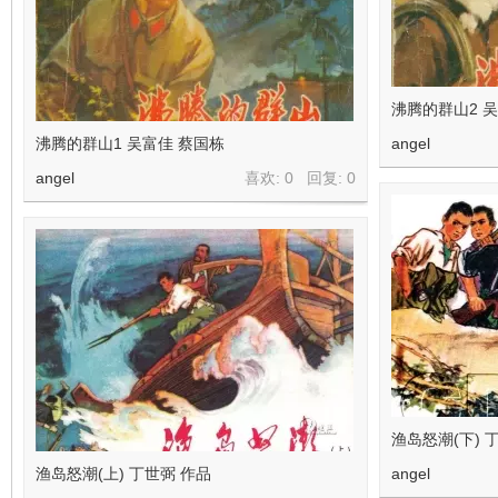
沸腾的群山2 
沸腾的群山1 吴富佳 蔡国栋
angel
angel
喜欢: 0 回复:
0
渔岛怒潮(下) 
渔岛怒潮(上) 丁世弼 作品
angel