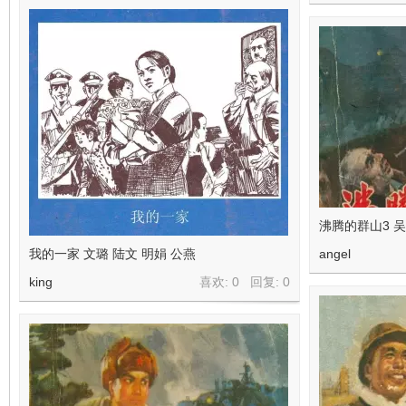
沸腾的群山3 
我的一家 文璐 陆文 明娟 公燕
angel
king
喜欢: 0 回复:
0