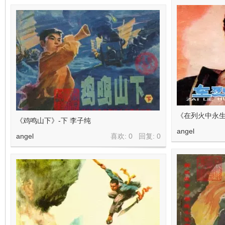
《在列火中永
《鸡鸣山下》-下 李子纯
angel
angel
喜欢: 0 回复:
0