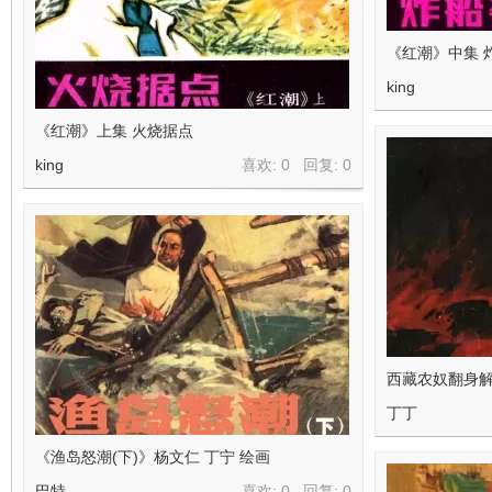
《红潮》中集 
king
《红潮》上集 火烧据点
king
喜欢: 0 回复:
0
西藏农奴翻身
丁丁
《渔岛怒潮(下)》杨文仁 丁宁 绘画
巴特
喜欢: 0 回复:
0