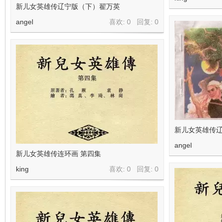
新儿女英雄传辽宁版（下）翟万英
angel
喜欢: 0 回复:
0
新儿女英雄传
angel
新儿女英雄传连环画 第四集
king
喜欢: 0 回复:
0