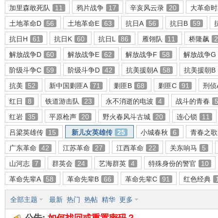
加里森敢死队
11
鸦片战争
17
辛亥风云录
20
大革命时
土地革命D
56
土地革命E
63
抗日A
56
抗日B
59
抗日H
61
抗日K
60
抗日L
86
雁翎队
11
桥隆飙
2
环
解放战争D
60
解放战争E
62
解放战争F
58
解放战争G
阶级斗争C
59
阶级斗争D
42
抗美援朝A
58
抗美援朝B
抗美
52
新中国剿匪A
71
剿匪B
68
剿匪C
91
刑侦
红日
8
铁道游击队
23
永不消逝的电波
4
战斗的青春
红岩
35
平原枪声
20
野火春风斗古城
20
连心锁
11
吕梁英雄传
15
新儿女英雄传
25
小城春秋
6
青春之歌
画
广东革命
42
江苏革命
27
江西革命
22
关东响马
5
山河志
7
群英会
24
艺海群英
4
特殊身份的警官
10
革命先辈A
58
革命先辈B
66
革命先辈C
91
红色经典
全部主题
最新
热门
热帖
精华
更多