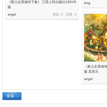
《新儿女英雄传下集》 江苏人民出版社1981年
king
版
angel
喜欢: 0 回复:
0
《新儿女英雄传
版 孟喜元
angel