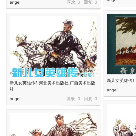
angel
喜欢: 0 回复:
0
新儿女英雄传1
新儿女英雄传3 河北美术出版社 广西美术出版
社
angel
angel
喜欢: 0 回复:
0