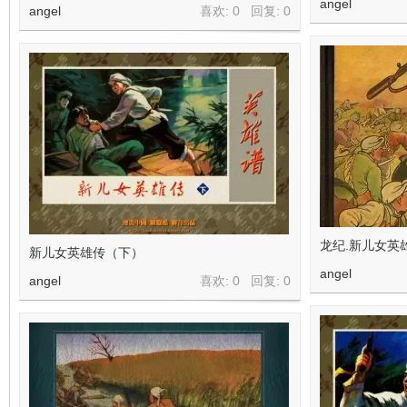
angel
angel
喜欢: 0 回复:
0
龙纪.新儿女英
新儿女英雄传（下）
angel
angel
喜欢: 0 回复:
0