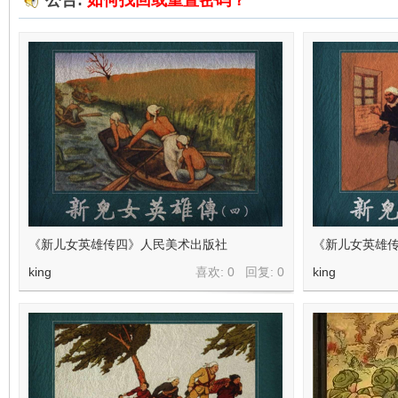
公告:
如何找回或重置密码？
在
线
《新儿女英雄传四》人民美术出版社
《新儿女英雄
king
喜欢: 0 回复:
0
king