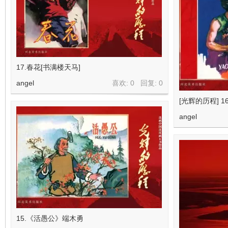
17.春花[书满楼天马]
angel
喜欢: 0 回复:
0
[光辉的历程] 1
angel
15.《活愚公》端木勇