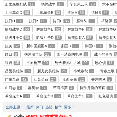
加里森敢死队
11
鸦片战争
17
辛亥风云录
20
大革命时
土地革命D
56
土地革命E
63
抗日A
56
抗日B
59
抗日H
61
抗日K
60
抗日L
86
雁翎队
11
桥隆飙
2
环
解放战争D
60
解放战争E
62
解放战争F
58
解放战争G
阶级斗争C
59
阶级斗争D
42
抗美援朝A
58
抗美援朝B
抗美
52
新中国剿匪A
71
剿匪B
68
剿匪C
91
刑侦
红日
8
铁道游击队
23
永不消逝的电波
4
战斗的青春
红岩
35
平原枪声
20
野火春风斗古城
20
连心锁
11
吕梁英雄传
15
新儿女英雄传
25
小城春秋
6
青春之歌
画
广东革命
42
江苏革命
27
江西革命
22
关东响马
5
山河志
7
群英会
24
艺海群英
4
特殊身份的警官
10
革命先辈A
58
革命先辈B
66
革命先辈C
91
红色经典
全部主题
最新
热门
热帖
精华
更多