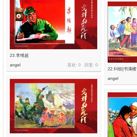
23.李维超
angel
喜欢: 0 回复:
0
22.纠纷[书满
angel