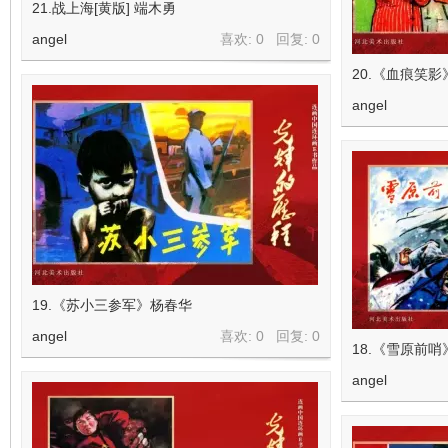
21.战上海[黄版] 端木勇
angel
喜欢: 0 回复:
0
20.《血痕笑影
angel
19.《苏小三参军》杨春华
angel
喜欢: 0 回复:
0
18.《雪原前哨
angel