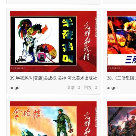
39.半夜鸡叫[黄版]吴成槐 吴禅 河北美术出版社
38.《三所里
angel
喜欢: 0 回复:
0
angel