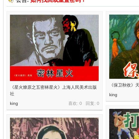
公告:
如何找回或重置密码？
在
线
《保卫秋收》天
《星火燎原之五密林星火》上海人民美术出版
社
king
king
喜欢: 0 回复:
0