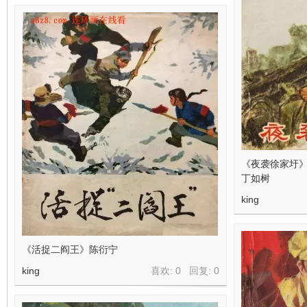
《夜袭徐家圩》
丁如树
king
《活捉二阎王》陈衍宁
king
喜欢: 0 回复:
0