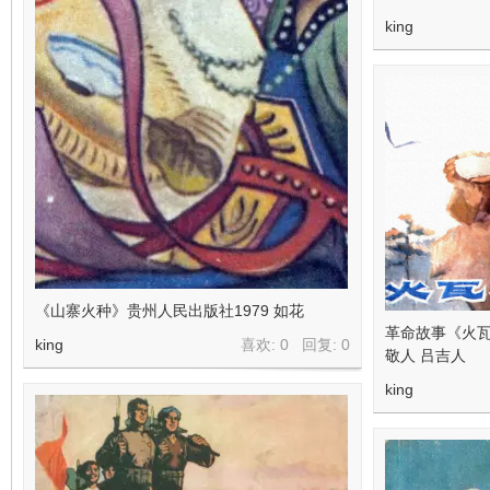
king
《山寨火种》贵州人民出版社1979 如花
革命故事《火瓦
king
喜欢: 0 回复:
0
敬人 吕吉人
king