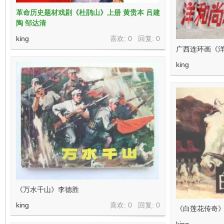
革命历史题材戏剧《杜鹃山》上册 黄贵本 吕建
陶 邹达清
king
喜欢: 0 回复:
0
广西连环画《
king
《万水千山》李德胜
king
喜欢: 0 回复:
0
《白莲花传奇