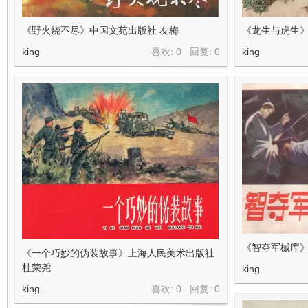
《野火烧不尽》中国文苑出版社 友梅
《龙生与虎生》
king
喜欢: 0 回复:
0
king
《智夺军械库》
《一个巧妙的伪装故事》上海人民美术出版社
杜荣尧
king
king
喜欢: 0 回复:
0