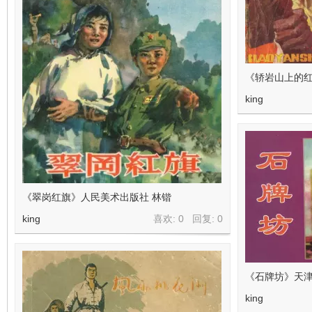
《轿岩山上的红
king
《翠岗红旗》人民美术出版社 林锴
king
喜欢: 0 回复:
0
《石牌坊》天津
king