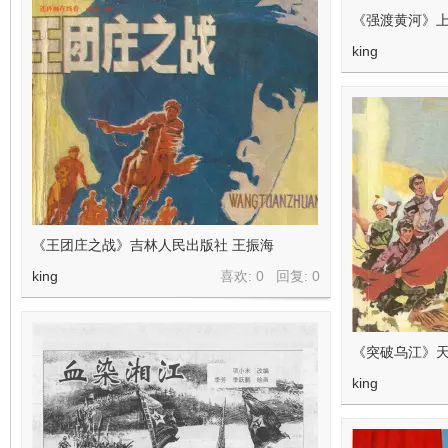
《强渡黄河》上
king
《王团庄之战》吉林人民出版社 王振海
king
喜欢: 0 回复:
0
《突破乌江》天
king