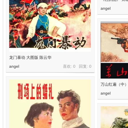
angel
龙门暴动 大图版 陈云华
angel
喜欢: 0 回复:
0
万山红遍（中）
angel