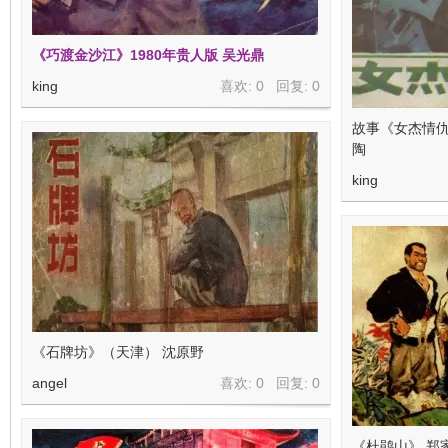
《巧渡金沙江》1980年贵人版 吴光鼎
king
喜欢: 0 回复:
0
故事《女杰情仇
陶
king
《石牌坊》（天津） 沈原野
angel
喜欢: 0 回复:
0
《杜鹃山》 郑