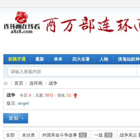
权限开通
最新
单本
四大名著
人物
侠鬼仙妖神
首页
连环画
战争
战争
今日:
0
|
主题:
3872
|
排名:
21
版主:
angel
连
»
›
›
全部
未分类
外国革命斗争故事
51
一战
20
战争风云