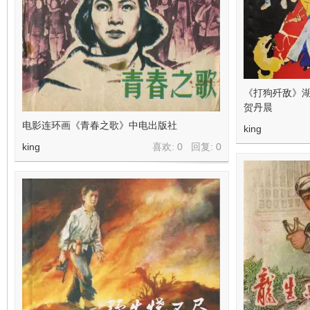
看
《打狗歼敌》湖
贺丹晨
电影连环画《青春之歌》中电出版社
king
king
喜欢: 0 回复:
0