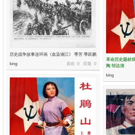
历史战争故事连环画《血染湘江》 季芳 季跃鹏
革命历史题材戏
king
喜欢: 0 回复:
0
陶 邹达清
king