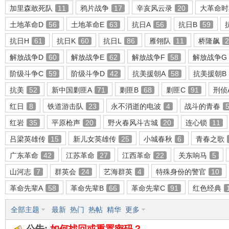
加里森敢死队
11
鸦片战争
17
辛亥风云录
20
大革命时
土地革命D
56
土地革命E
63
抗日A
56
抗日B
59
抗日H
61
抗日K
60
抗日L
86
雁翎队
11
桥隆飙
2
环
解放战争D
60
解放战争E
62
解放战争F
58
解放战争G
阶级斗争C
59
阶级斗争D
42
抗美援朝A
58
抗美援朝B
抗美
52
新中国剿匪A
71
剿匪B
68
剿匪C
91
刑侦
红日
8
铁道游击队
23
永不消逝的电波
4
战斗的青春
红岩
35
平原枪声
20
野火春风斗古城
20
连心锁
11
吕梁英雄传
15
新儿女英雄传
25
小城春秋
6
青春之歌
画
广东革命
42
江苏革命
27
江西革命
22
关东响马
5
山河志
7
群英会
24
艺海群英
4
特殊身份的警官
10
革命先辈A
58
革命先辈B
66
革命先辈C
91
红色经典
全部主题
最新
热门
热帖
精华
更多