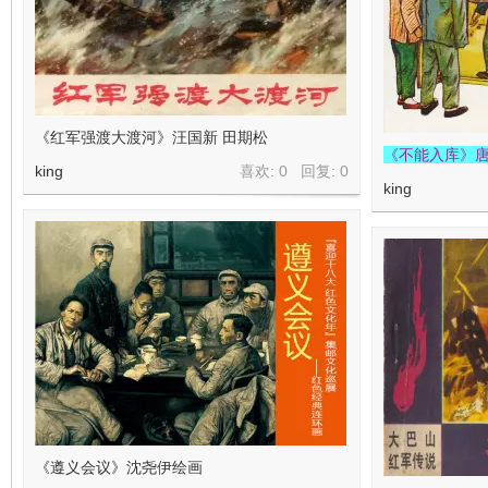
《红军强渡大渡河》汪国新 田期松
《不能入库》唐
king
喜欢: 0 回复:
0
king
《遵义会议》沈尧伊绘画