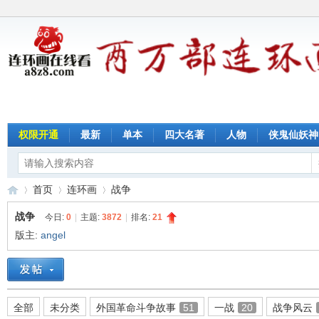
权限开通
最新
单本
四大名著
人物
侠鬼仙妖神
首页
连环画
战争
战争
今日:
0
|
主题:
3872
|
排名:
21
版主:
angel
连
»
›
›
全部
未分类
外国革命斗争故事
51
一战
20
战争风云