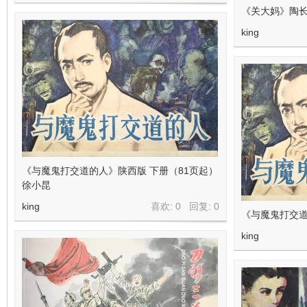
《关大妈》陶
king
《与魔鬼打交道的人》陕西版 下册（81页起）
徐小昆
king
喜欢: 0 回复:
0
《与魔鬼打交道
king