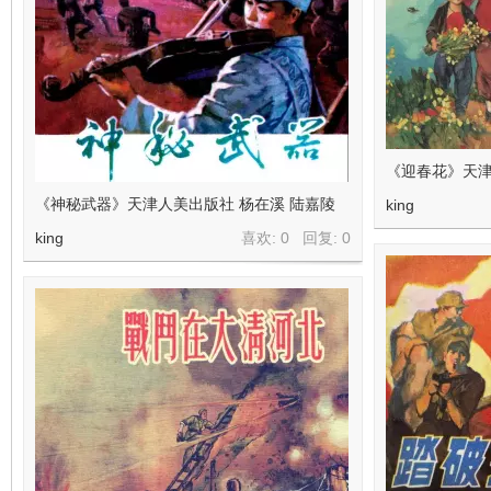
《迎春花》天津
《神秘武器》天津人美出版社 杨在溪 陆嘉陵
king
king
喜欢: 0 回复:
0