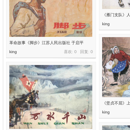
《雁门支队》人
king
革命故事《脚步》江苏人民出版社 于启平
king
喜欢: 0 回复:
0
《坚贞不屈》上
king