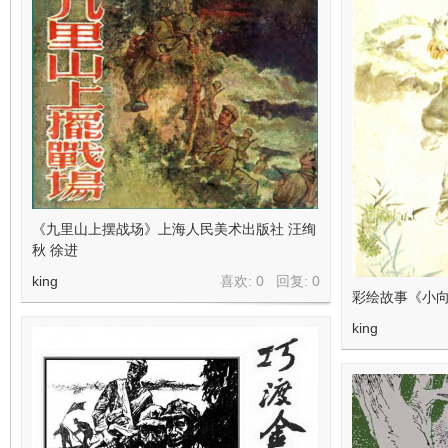
《九里山上摆战场》上海人民美术出版社 汪绚
秋 徐进
king
喜欢: 0 回复:
0
彩绘故事《小向
king