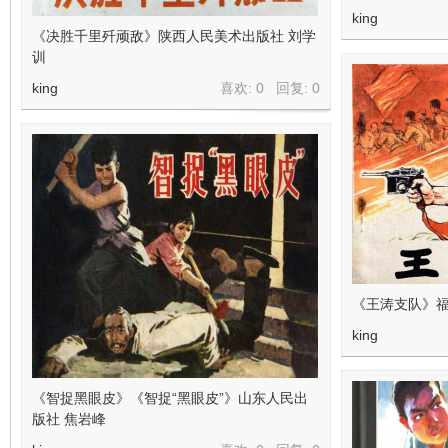
king
《决胜千里歼顽敌》陕西人民美术出版社 刘学
训
king
喜欢: 0 回复:
0
《王涛支队》福
king
《智捉黑眼皮》《智捉“黑眼皮”》山东人民出
版社 焦岩峰