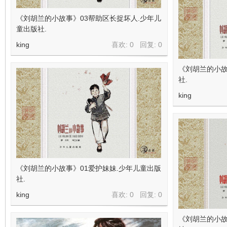
《刘胡兰的小故事》03帮助区长捉坏人.少年儿
童出版社.
king
喜欢: 0 回复:
0
《刘胡兰的小故
社.
king
《刘胡兰的小故事》01爱护妹妹.少年儿童出版
社.
king
喜欢: 0 回复:
0
《刘胡兰的小故