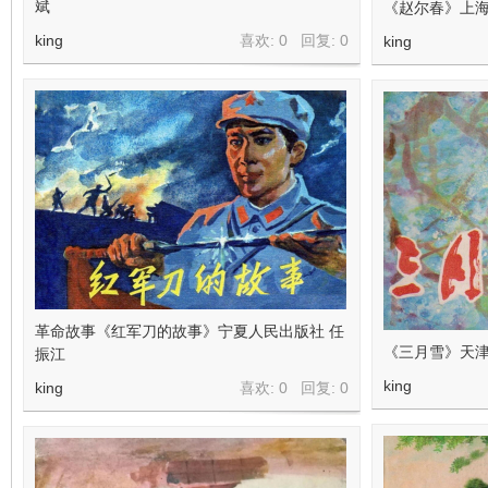
斌
《赵尔春》上海
king
喜欢: 0 回复:
0
king
革命故事《红军刀的故事》宁夏人民出版社 任
《三月雪》天津
振江
king
king
喜欢: 0 回复:
0