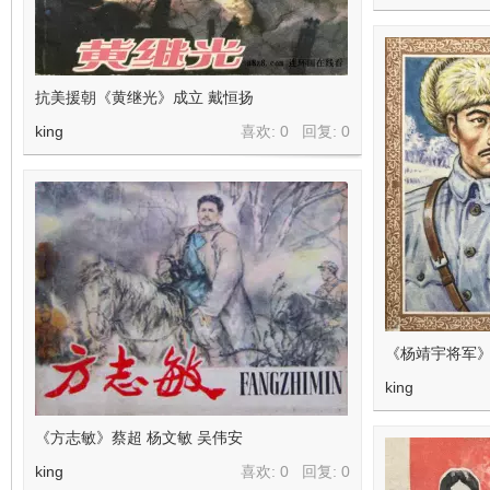
抗美援朝《黄继光》成立 戴恒扬
king
喜欢: 0 回复:
0
《杨靖宇将军
king
《方志敏》蔡超 杨文敏 吴伟安
king
喜欢: 0 回复:
0