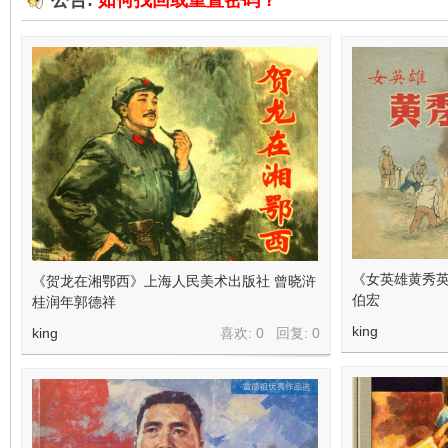
公告:
如何找回或重置密码？
在
线
《女英雄黄秀英
《贺龙在湘鄂西》上海人民美术出版社 曾晓浒
伯宏
桂润年郭德祥
king
king
喜欢: 0 回复:
0