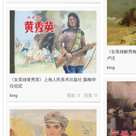
《女英雄解秀梅
卢汶
king
《女英雄黄秀英》上海人民美术出版社 颜梅华
任伯宏
king
喜欢: 0 回复:
0