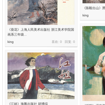
《陈毅出山》黑
king
《葵花》上海人民美术出版社 浙江美术学院国
画系三年级...
king
喜欢: 0 回复:
0
《江姐》海豚出版社 胡博综