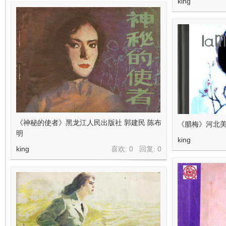
king
《神秘的使者》黑龙江人民出版社 郭建民 陈布
《腊梅》河北美
明
king
king
喜欢: 0 回复:
0