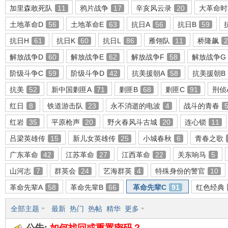
加里森敢死队
11
鸦片战争
17
辛亥风云录
20
大革命时
土地革命D
56
土地革命E
63
抗日A
56
抗日B
59
抗日H
61
抗日K
60
抗日L
86
雁翎队
11
桥隆飙
2
环
解放战争D
60
解放战争E
62
解放战争F
58
解放战争G
阶级斗争C
59
阶级斗争D
42
抗美援朝A
58
抗美援朝B
抗美
52
新中国剿匪A
71
剿匪B
68
剿匪C
91
刑侦
红日
8
铁道游击队
23
永不消逝的电波
4
战斗的青春
红岩
35
平原枪声
20
野火春风斗古城
20
连心锁
11
吕梁英雄传
15
新儿女英雄传
25
小城春秋
6
青春之歌
画
广东革命
42
江苏革命
27
江西革命
22
关东响马
5
山河志
7
群英会
24
艺海群英
4
特殊身份的警官
10
革命先辈A
58
革命先辈B
66
革命先辈C
91
红色经典
全部主题
最新
热门
热帖
精华
更多