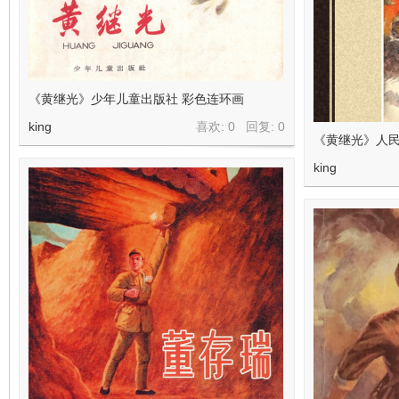
《黄继光》少年儿童出版社 彩色连环画
king
喜欢: 0 回复:
0
《黄继光》人民
king