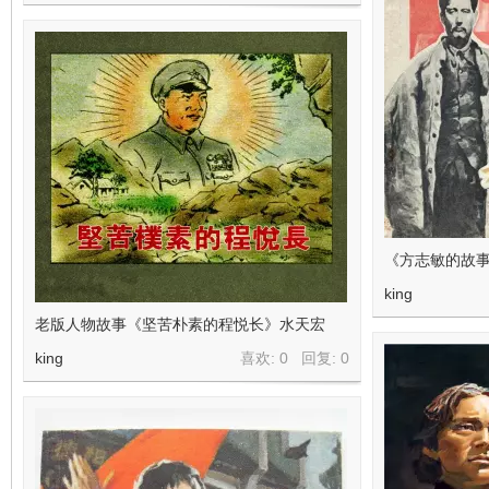
《方志敏的故
king
老版人物故事《坚苦朴素的程悦长》水天宏
king
喜欢: 0 回复:
0