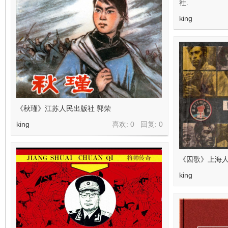
社.
king
《秋瑾》江苏人民出版社 郭荣
king
喜欢: 0 回复:
0
《囚歌》上海人
king