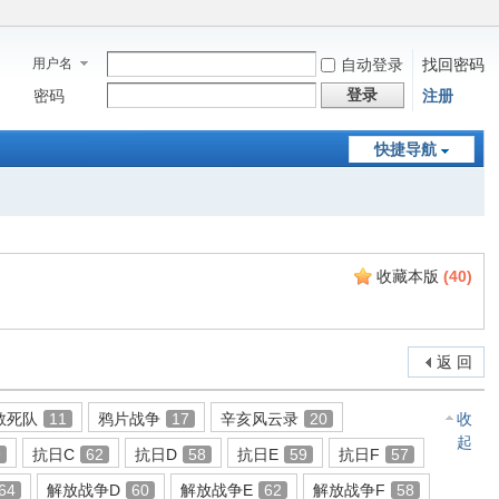
用户名
自动登录
找回密码
登录
密码
注册
快捷导航
收藏本版
(
40
)
返 回
敢死队
11
鸦片战争
17
辛亥风云录
20
收
起
9
抗日C
62
抗日D
58
抗日E
59
抗日F
57
64
解放战争D
60
解放战争E
62
解放战争F
58