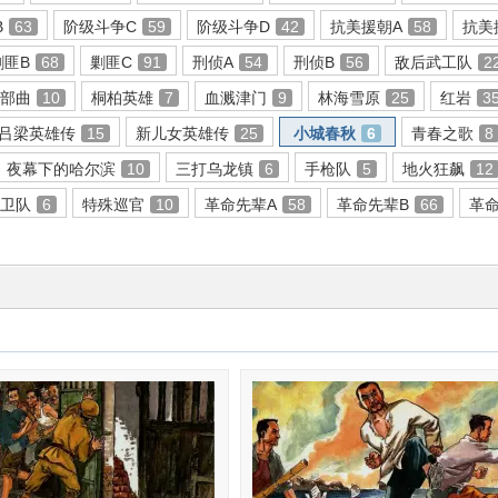
B
63
阶级斗争C
59
阶级斗争D
42
抗美援朝A
58
抗美
剿匪B
68
剿匪C
91
刑侦A
54
刑侦B
56
敌后武工队
2
三部曲
10
桐柏英雄
7
血溅津门
9
林海雪原
25
红岩
3
吕梁英雄传
15
新儿女英雄传
25
小城春秋
6
青春之歌
8
夜幕下的哈尔滨
10
三打乌龙镇
6
手枪队
5
地火狂飙
12
赤卫队
6
特殊巡官
10
革命先辈A
58
革命先辈B
66
革