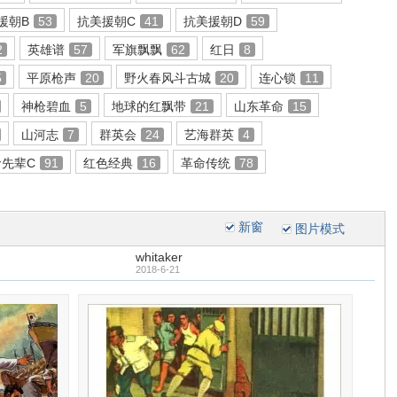
援朝B
53
抗美援朝C
41
抗美援朝D
59
2
英雄谱
57
军旗飘飘
62
红日
8
5
平原枪声
20
野火春风斗古城
20
连心锁
11
神枪碧血
5
地球的红飘带
21
山东革命
15
山河志
7
群英会
24
艺海群英
4
命先辈C
91
红色经典
16
革命传统
78
新窗
图片模式
whitaker
2018-6-21