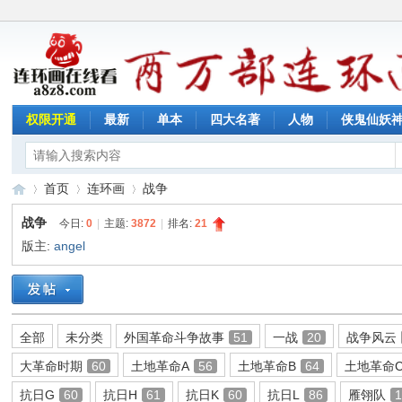
权限开通
最新
单本
四大名著
人物
侠鬼仙妖
首页
连环画
战争
战争
今日:
0
|
主题:
3872
|
排名:
21
版主:
angel
连
»
›
›
全部
未分类
外国革命斗争故事
51
一战
20
战争风云
大革命时期
60
土地革命A
56
土地革命B
64
土地革命
抗日G
60
抗日H
61
抗日K
60
抗日L
86
雁翎队