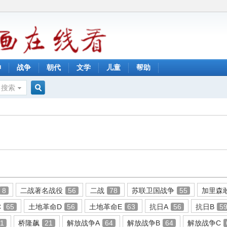
神
战争
朝代
文学
儿童
帮助
搜索
搜
索
8
二战著名战役
56
二战
78
苏联卫国战争
55
加里森
C
65
土地革命D
56
土地革命E
63
抗日A
56
抗日B
5
11
桥隆飙
21
解放战争A
64
解放战争B
64
解放战争C