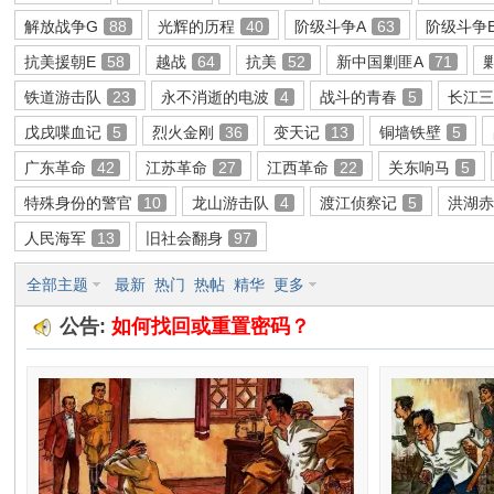
解放战争G
88
光辉的历程
40
阶级斗争A
63
阶级斗争
环
抗美援朝E
58
越战
64
抗美
52
新中国剿匪A
71
铁道游击队
23
永不消逝的电波
4
战斗的青春
5
长江
戊戌喋血记
5
烈火金刚
36
变天记
13
铜墙铁壁
5
广东革命
42
江苏革命
27
江西革命
22
关东响马
5
特殊身份的警官
10
龙山游击队
4
渡江侦察记
5
洪湖
人民海军
13
旧社会翻身
97
画
全部主题
最新
热门
热帖
精华
更多
公告:
如何找回或重置密码？