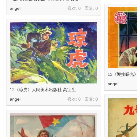
angel
喜欢: 0 回复:
0
13《迎接曙光
angel
12《琼虎》人民美术出版社 高宝生
angel
喜欢: 0 回复:
0