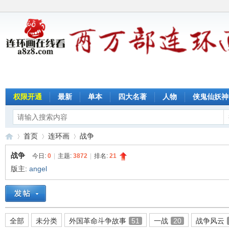
权限开通
最新
单本
四大名著
人物
侠鬼仙妖神
首页
连环画
战争
战争
今日:
0
|
主题:
3872
|
排名:
21
版主:
angel
连
»
›
›
全部
未分类
外国革命斗争故事
51
一战
20
战争风云