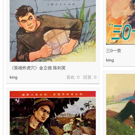
三0一营
king
《英雄炸虎穴》金立德 陈剑英
king
喜欢: 0 回复:
0