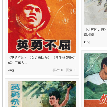
《边芝冈大捷》
颜梅华
king
《英勇不屈》《女游击队员》 《放牛娃智擒伪
军》广东人...
king
喜欢: 0 回复:
0