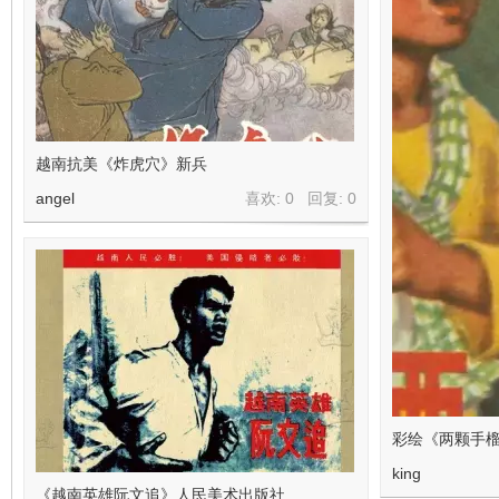
越南抗美《炸虎穴》新兵
angel
喜欢: 0 回复:
0
彩绘《两颗手榴
king
《越南英雄阮文追》人民美术出版社