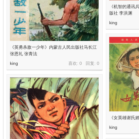
《机智的通讯
版社 李洪渊
king
《英勇杀敌一少年》内蒙古人民出版社马长江
张恩礼 张青法
king
喜欢: 0 回复:
0
《女英雄谢氏娇
king