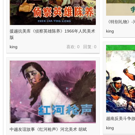
《特别礼物》-
援越抗美库《侦察英雄陈养》1966年人民美术
king
版
king
喜欢: 0 回复:
0
越南反美斗争
king
中越友谊故事《红河枪声》河北美术 胡斌