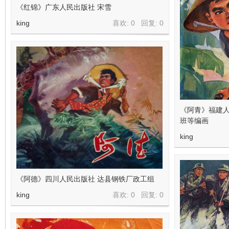
《红锦》广东人民出版社 宋雪
king
喜欢: 0 回复:
0
《阿青》福建
班等编画
king
《阿德》四川人民出版社 达县钢铁厂政工组
king
喜欢: 0 回复:
0