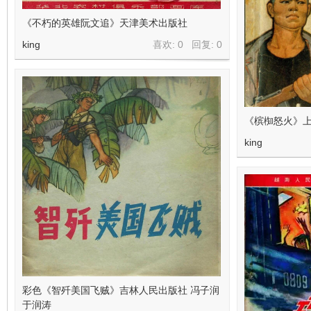
《不朽的英雄阮文追》天津美术出版社
king
喜欢: 0 回复:
0
《槟椥怒火》上
king
彩色《智歼美国飞贼》吉林人民出版社 冯子润
于润涛