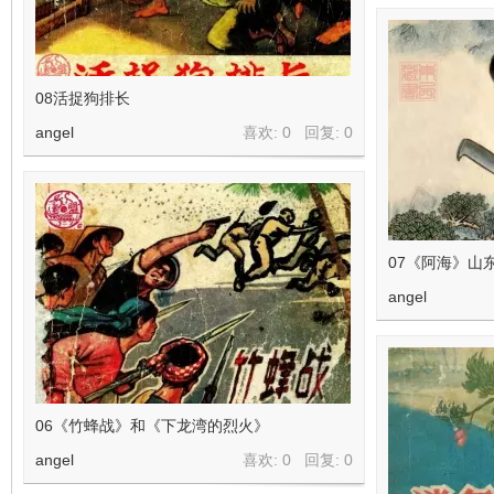
08活捉狗排长
angel
喜欢: 0 回复:
0
07《阿海》山
angel
06《竹蜂战》和《下龙湾的烈火》
angel
喜欢: 0 回复:
0