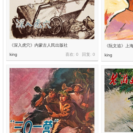
看
《深入虎穴》内蒙古人民出版社
《阮文追》上
king
喜欢: 0 回复:
0
king