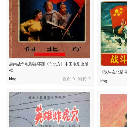
越南战争电影连环画《向北方》中国电影出版
社
《战斗在北部
king
喜欢: 0 回复:
0
king