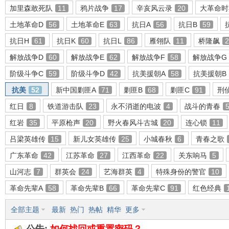
加里森敢死队
11
鸦片战争
17
辛亥风云录
20
大革命时
土地革命D
56
土地革命E
63
抗日A
56
抗日B
59
抗日H
61
抗日K
60
抗日L
86
雁翎队
11
桥隆飙
2
环
解放战争D
60
解放战争E
62
解放战争F
58
解放战争G
阶级斗争C
59
阶级斗争D
42
抗美援朝A
58
抗美援朝B
抗美
52
新中国剿匪A
71
剿匪B
68
剿匪C
91
刑
红日
8
铁道游击队
23
永不消逝的电波
4
战斗的青春
红岩
35
平原枪声
20
野火春风斗古城
20
连心锁
11
吕梁英雄传
15
新儿女英雄传
25
小城春秋
6
青春之歌
画
广东革命
42
江苏革命
27
江西革命
22
关东响马
5
山河志
7
群英会
24
艺海群英
4
特殊身份的警官
10
革命先辈A
58
革命先辈B
66
革命先辈C
91
红色经典
全部主题
最新
热门
热帖
精华
更多