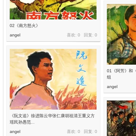
02《南方怒火》
angel
喜欢: 0 回复:
0
01《阿芳》和
组
angel
《阮文追》徐进陈云华张仁康胡祖清王重义方
瑶民孙愚范...
angel
喜欢: 0 回复:
0