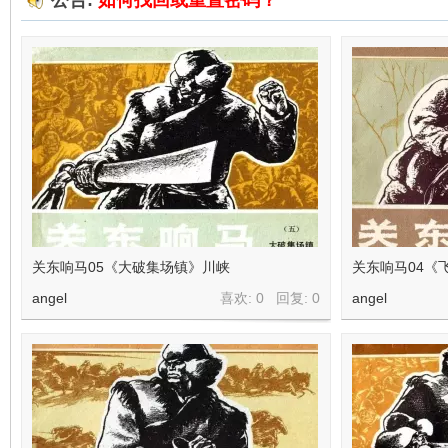
公告:
如何找回或重置密码？
在
线
关东响马05《大破集场镇》川峡
关东响马04《
angel
喜欢: 0 回复:
0
angel