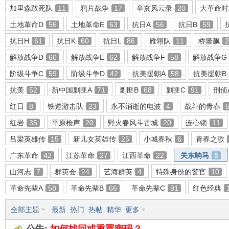
加里森敢死队
11
鸦片战争
17
辛亥风云录
20
大革命时
土地革命D
56
土地革命E
63
抗日A
56
抗日B
59
抗日H
61
抗日K
60
抗日L
86
雁翎队
11
桥隆飙
2
环
解放战争D
60
解放战争E
62
解放战争F
58
解放战争G
阶级斗争C
59
阶级斗争D
42
抗美援朝A
58
抗美援朝B
抗美
52
新中国剿匪A
71
剿匪B
68
剿匪C
91
刑侦
红日
8
铁道游击队
23
永不消逝的电波
4
战斗的青春
红岩
35
平原枪声
20
野火春风斗古城
20
连心锁
11
吕梁英雄传
15
新儿女英雄传
25
小城春秋
6
青春之歌
画
广东革命
42
江苏革命
27
江西革命
22
关东响马
5
山河志
7
群英会
24
艺海群英
4
特殊身份的警官
10
革命先辈A
58
革命先辈B
66
革命先辈C
91
红色经典
全部主题
最新
热门
热帖
精华
更多