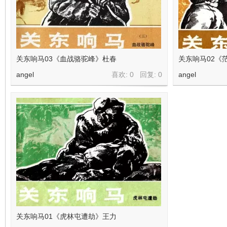
看
关东响马03《血战骆驼峰》杜春
关东响马02《
angel
喜欢: 0 回复:
0
angel
关东响马01《虎林屯遭劫》王力