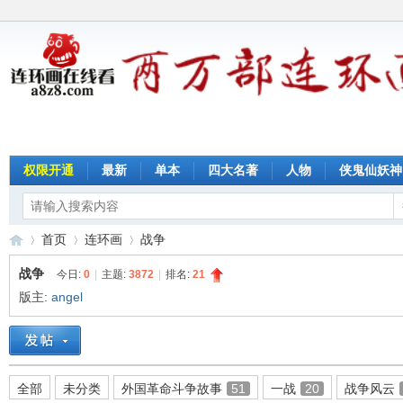
权限开通
最新
单本
四大名著
人物
侠鬼仙妖神
首页
连环画
战争
战争
今日:
0
|
主题:
3872
|
排名:
21
版主:
angel
连
»
›
›
全部
未分类
外国革命斗争故事
51
一战
20
战争风云