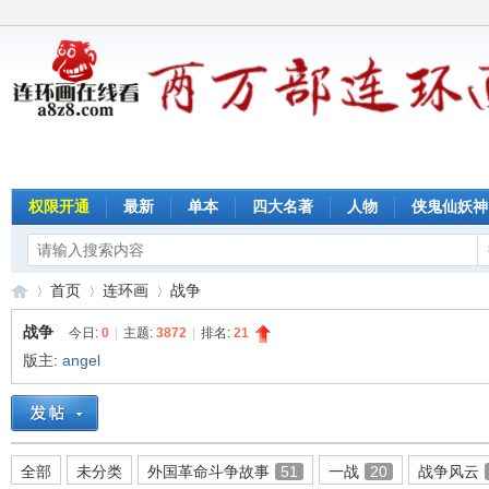
权限开通
最新
单本
四大名著
人物
侠鬼仙妖神
首页
连环画
战争
战争
今日:
0
|
主题:
3872
|
排名:
21
版主:
angel
连
»
›
›
全部
未分类
外国革命斗争故事
51
一战
20
战争风云