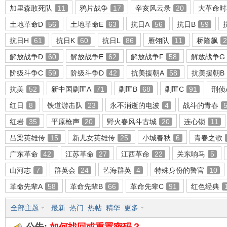
加里森敢死队
11
鸦片战争
17
辛亥风云录
20
大革命时
土地革命D
56
土地革命E
63
抗日A
56
抗日B
59
抗日H
61
抗日K
60
抗日L
86
雁翎队
11
桥隆飙
2
环
解放战争D
60
解放战争E
62
解放战争F
58
解放战争G
阶级斗争C
59
阶级斗争D
42
抗美援朝A
58
抗美援朝B
抗美
52
新中国剿匪A
71
剿匪B
68
剿匪C
91
刑侦
红日
8
铁道游击队
23
永不消逝的电波
4
战斗的青春
红岩
35
平原枪声
20
野火春风斗古城
20
连心锁
11
吕梁英雄传
15
新儿女英雄传
25
小城春秋
6
青春之歌
画
广东革命
42
江苏革命
27
江西革命
22
关东响马
5
山河志
7
群英会
24
艺海群英
4
特殊身份的警官
10
革命先辈A
58
革命先辈B
66
革命先辈C
91
红色经典
全部主题
最新
热门
热帖
精华
更多