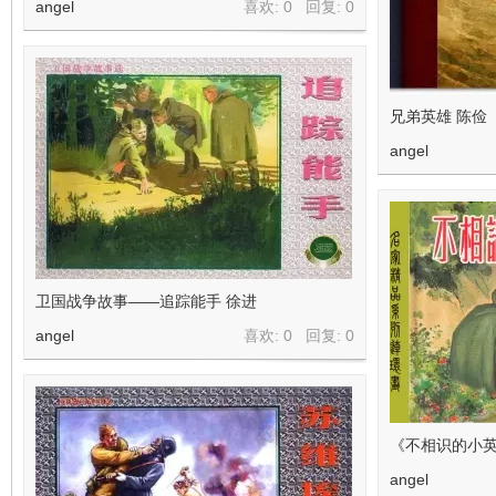
angel
喜欢: 0 回复:
0
兄弟英雄 陈俭
angel
卫国战争故事——追踪能手 徐进
angel
喜欢: 0 回复:
0
《不相识的小英
angel