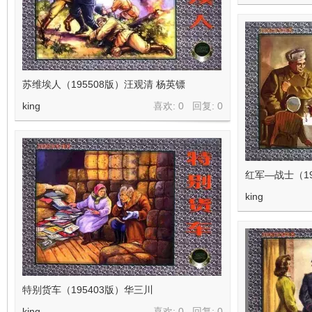
苏维埃人（195508版）汪观清 杨英镖
king
喜欢: 0 回复:
0
红军—战士（19
king
特别货车（195403版）华三川
king
喜欢: 0 回复:
0