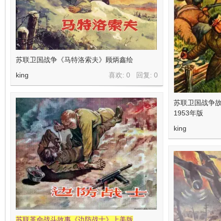
苏联卫国战争《马特洛索夫》顾炳鑫绘
king
喜欢: 0 回复:
0
苏联卫国战争
1953年版
king
苏联革命战斗故事《边防战士》上美版