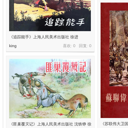
《追踪能手》上海人民美术出版社 徐进
king
喜欢: 0 回复:
0
《苏联伟大卫
《匪巢覆灭记》上海人民美术出版社 沈铁铮 徐