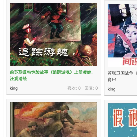
前苏联反特惊险故事《追踪游魂》上册凌健、
苏联卫国战争《
汪观清绘
肖巴
king
喜欢: 0 回复:
0
king