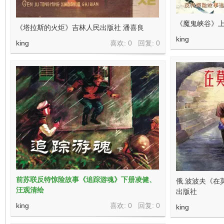
《魔鬼峡谷》上
《塔拉斯的火炬》吉林人民出版社 潘喜良
king
king
喜欢: 0 回复:
0
前苏联反特惊险故事《追踪游魂》下册凌健、
俄.波波夫《在
汪观清绘
出版社
king
喜欢: 0 回复:
0
king