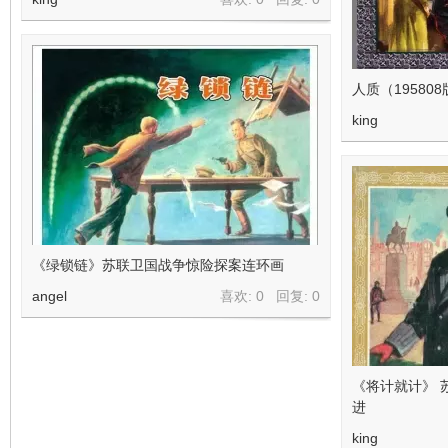
人质（19580
king
《绿锁链》苏联卫国战争惊险探案连环画
angel
喜欢: 0 回复:
0
《将计就计》 
进
king