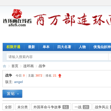
权限开通
最新
单本
四大名著
人物
侠鬼仙妖神
首页
连环画
战争
战争
今日:
0
|
主题:
3872
|
排名:
21
版主:
angel
连
»
›
›
全部
未分类
外国革命斗争故事
51
一战
20
战争风云