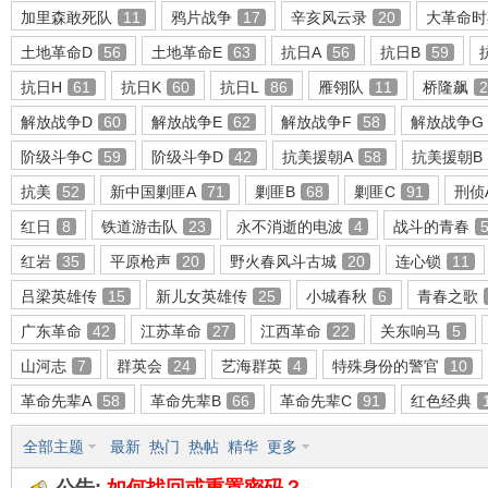
加里森敢死队
11
鸦片战争
17
辛亥风云录
20
大革命时
土地革命D
56
土地革命E
63
抗日A
56
抗日B
59
抗日H
61
抗日K
60
抗日L
86
雁翎队
11
桥隆飙
2
环
解放战争D
60
解放战争E
62
解放战争F
58
解放战争G
阶级斗争C
59
阶级斗争D
42
抗美援朝A
58
抗美援朝B
抗美
52
新中国剿匪A
71
剿匪B
68
剿匪C
91
刑侦
红日
8
铁道游击队
23
永不消逝的电波
4
战斗的青春
红岩
35
平原枪声
20
野火春风斗古城
20
连心锁
11
吕梁英雄传
15
新儿女英雄传
25
小城春秋
6
青春之歌
画
广东革命
42
江苏革命
27
江西革命
22
关东响马
5
山河志
7
群英会
24
艺海群英
4
特殊身份的警官
10
革命先辈A
58
革命先辈B
66
革命先辈C
91
红色经典
全部主题
最新
热门
热帖
精华
更多