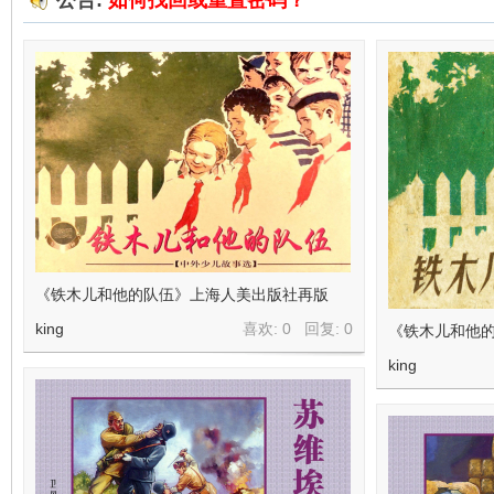
公告:
如何找回或重置密码？
在
线
《铁木儿和他的队伍》上海人美出版社再版
king
喜欢: 0 回复:
0
《铁木儿和他的
king