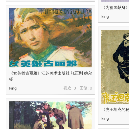
《为祖国献身
king
《女英雄古丽雅》江苏美术出版社 张正刚 姚尔
畅
king
喜欢: 0 回复:
0
《虎王坦克的秘
king