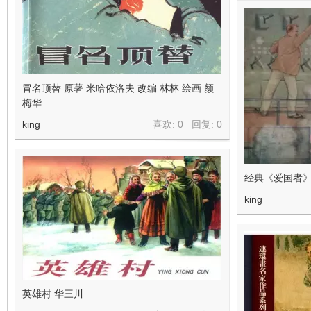
冒名顶替 原著 米哈依洛夫 改编 林林 绘画 颜
梅华
king
喜欢: 0 回复:
0
经典《爱国者》
king
英雄村 华三川