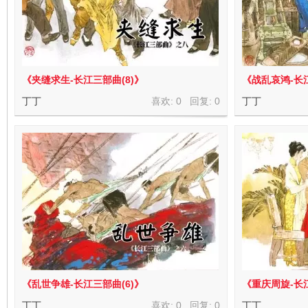
看
《夹缝求生-长江三部曲(8)》
《战乱哀鸿-长江
丁丁
喜欢: 0 回复:
0
丁丁
《乱世争雄-长江三部曲(6)》
《重庆周旋-长江
丁丁
喜欢: 0 回复:
0
丁丁