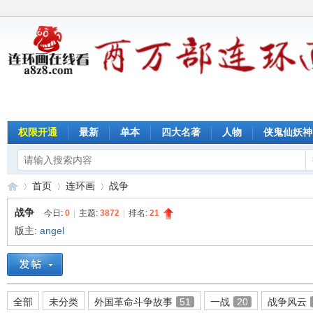
权限开通
最新
单本
四大名著
人物
侠鬼仙妖神
首页
连环画
战争
战争
今日:
0
|
主题:
3872
|
排名:
21
版主:
angel
连
»
›
›
全部
未分类
外国革命斗争故事
51
一战
20
战争风云