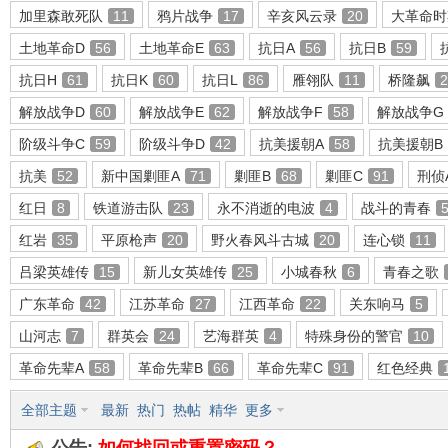
加里森敢死队
11
鸦片战争
17
辛亥风云录
20
大革命时
土地革命D
56
土地革命E
63
抗日A
56
抗日B
59
抗日H
61
抗日K
60
抗日L
86
雁翎队
11
桥隆飙
2
环
解放战争D
60
解放战争E
62
解放战争F
58
解放战争G
阶级斗争C
59
阶级斗争D
42
抗美援朝A
58
抗美援朝B
抗美
52
新中国剿匪A
71
剿匪B
68
剿匪C
91
刑侦
红日
8
铁道游击队
23
永不消逝的电波
4
战斗的青春
红岩
35
平原枪声
20
野火春风斗古城
20
连心锁
11
吕梁英雄传
15
新儿女英雄传
25
小城春秋
6
青春之歌
画
广东革命
42
江苏革命
27
江西革命
22
关东响马
5
山河志
7
群英会
24
艺海群英
4
特殊身份的警官
10
革命先辈A
58
革命先辈B
66
革命先辈C
91
红色经典
全部主题
最新
热门
热帖
精华
更多