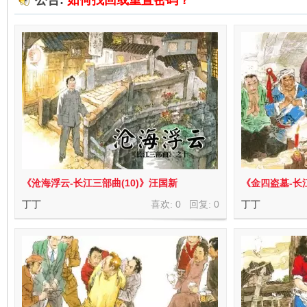
公告:
如何找回或重置密码？
在
线
《沧海浮云-长江三部曲(10)》汪国新
《金四盗墓-长
丁丁
喜欢: 0 回复:
0
丁丁