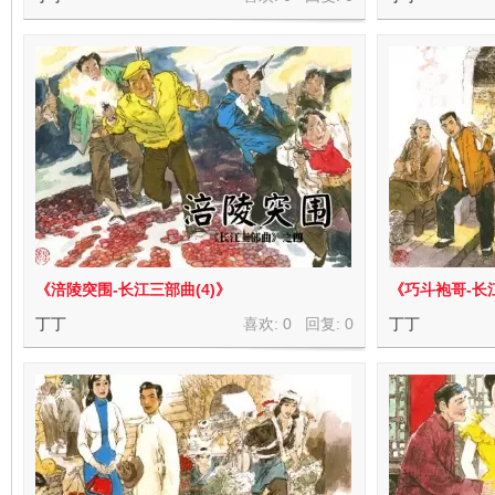
《涪陵突围-长江三部曲(4)》
《巧斗袍哥-长江
丁丁
喜欢: 0 回复:
0
丁丁