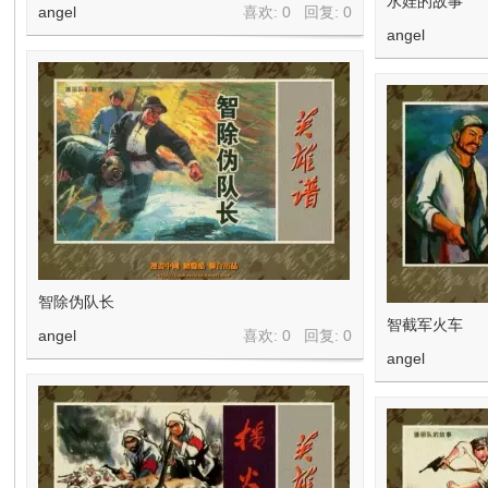
水娃的故事
angel
喜欢: 0 回复:
0
angel
智除伪队长
智截军火车
angel
喜欢: 0 回复:
0
angel