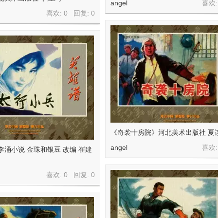
angel
喜欢:
喜欢: 0 回复:
0
《奇袭十房院》河北美术出版社 夏
angel
喜欢:
李涌小说 金珠和银豆 改编 崔建
喜欢: 0 回复:
0