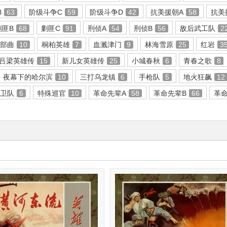
B
63
阶级斗争C
59
阶级斗争D
42
抗美援朝A
58
抗美
剿匪B
68
剿匪C
91
刑侦A
54
刑侦B
56
敌后武工队
2
三部曲
10
桐柏英雄
7
血溅津门
9
林海雪原
25
红岩
3
吕梁英雄传
15
新儿女英雄传
25
小城春秋
6
青春之歌
8
夜幕下的哈尔滨
10
三打乌龙镇
6
手枪队
5
地火狂飙
12
赤卫队
6
特殊巡官
10
革命先辈A
58
革命先辈B
66
革