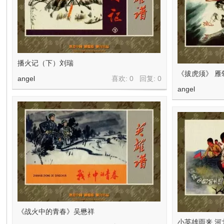
播火记（下）刘瑞
《拔虎须》 雁
angel
喜欢: 0 回复:
0
angel
《战火中的青春》吴懋祥
小英雄雨来 河