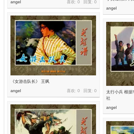
angel
喜欢: 0 回复:
0
angel
《女游击队长》 王飒
angel
喜欢: 0 回复:
0
太行小兵 根据
社
angel