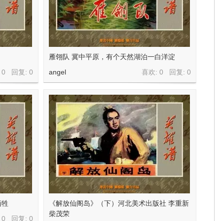
雁翎队 冀中平原，有个天然湖泊一白洋淀
 0 回复:
0
angel
喜欢: 0 回复:
0
牺牲
《解放仙阁岛》（下）河北美术出版社 李重新
柴茂荣
 0 回复:
0