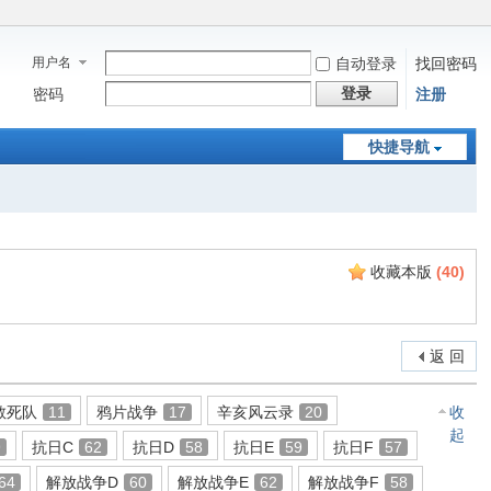
用户名
自动登录
找回密码
登录
密码
注册
快捷导航
收藏本版
(
40
)
返 回
敢死队
11
鸦片战争
17
辛亥风云录
20
收
起
9
抗日C
62
抗日D
58
抗日E
59
抗日F
57
64
解放战争D
60
解放战争E
62
解放战争F
58