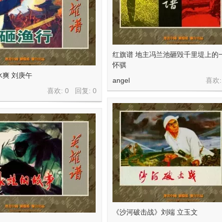
红旗谱 地主冯兰池砸毁千里堤上的
怀骐
爽 刘庚午
angel
喜欢:
喜欢: 0 回复:
0
《沙河破击战》刘端 立玉文