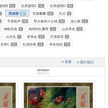
援朝B
53
抗美援朝C
41
抗美援朝D
59
2
英雄谱
57
军旗飘飘
62
红日
8
5
平原枪声
20
野火春风斗古城
20
连心锁
11
神枪碧血
5
地球的红飘带
21
山东革命
15
山河志
7
群英会
24
艺海群英
4
命先辈C
91
红色经典
16
革命传统
78
新窗
图片模式
whitaker
2018-6-21