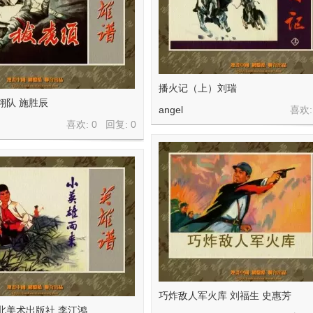
播火记（上）刘瑞
翎队 施胜辰
angel
喜欢:
喜欢: 0 回复:
0
巧炸敌人军火库 刘福生 史惠芳
北美术出版社 李江鸿