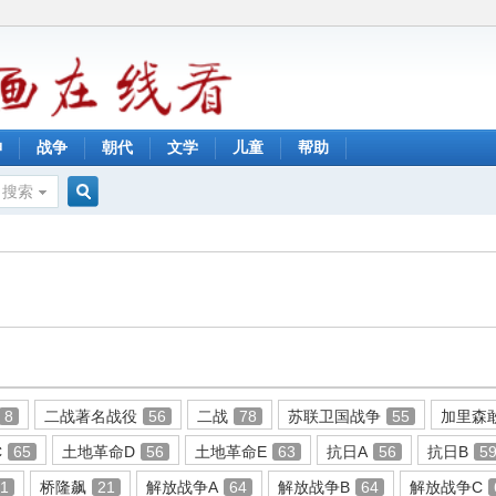
神
战争
朝代
文学
儿童
帮助
搜索
搜
索
8
二战著名战役
56
二战
78
苏联卫国战争
55
加里森
C
65
土地革命D
56
土地革命E
63
抗日A
56
抗日B
5
11
桥隆飙
21
解放战争A
64
解放战争B
64
解放战争C