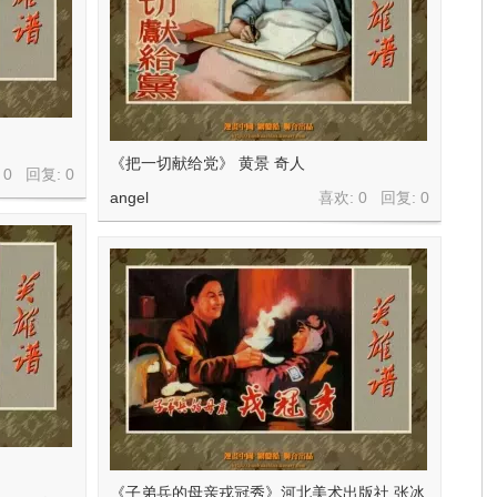
《把一切献给党》 黄景 奇人
 0 回复:
0
angel
喜欢: 0 回复:
0
《子弟兵的母亲戎冠秀》河北美术出版社 张冰