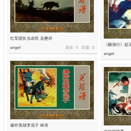
红军团长当农民 吴懋祥
《砸渔行》赵冰
angel
喜欢: 0 回复:
0
angel
爆炸英雄李混子 林涛