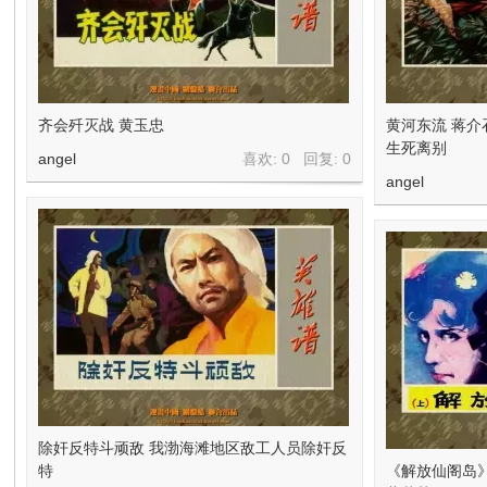
在
齐会歼灭战 黄玉忠
黄河东流 蒋
生死离别
angel
喜欢: 0 回复:
0
angel
线
看
除奸反特斗顽敌 我渤海滩地区敌工人员除奸反
特
《解放仙阁岛