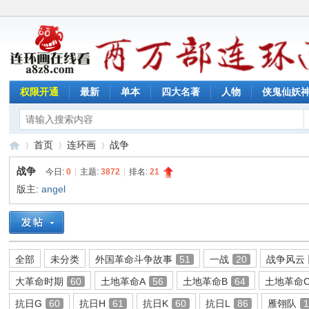
权限开通
最新
单本
四大名著
人物
侠鬼仙妖
首页
连环画
战争
战争
今日:
0
|
主题:
3872
|
排名:
21
版主:
angel
连
»
›
›
全部
未分类
外国革命斗争故事
51
一战
20
战争风云
大革命时期
60
土地革命A
56
土地革命B
64
土地革命
抗日G
60
抗日H
61
抗日K
60
抗日L
86
雁翎队