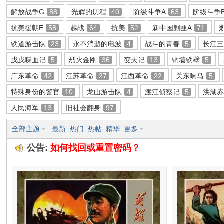
解放战争G
88
光辉的历程
40
阶级斗争A
63
阶级斗争
环
抗美援朝E
58
越战
64
抗美
52
新中国剿匪A
71
铁道游击队
23
永不消逝的电波
4
战斗的青春
5
长江
戊戌喋血记
5
烈火金刚
36
变天记
13
铜墙铁壁
5
广东革命
42
江苏革命
27
江西革命
22
关东响马
5
特殊身份的警官
10
龙山游击队
4
渡江侦察记
5
洪湖
人民海军
13
旧社会翻身
97
画
全部主题
最新
热门
热帖
精华
更多
公告:
如何找回或重置密码？