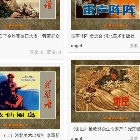
介石下令炸花园口大堤，劳苦群众
雷声阵阵 贾忠合 河北美术出版社
angel
喜欢:
喜欢: 0 回复:
0
《谢臣》抢救群众生命财产而光荣
》（上）河北美术出版社 李重新
angel
喜欢: