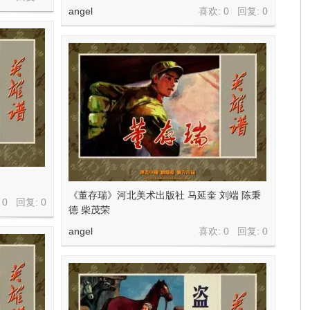
angel
喜欢: 0 回复:
0
《董存瑞》河北美术出版社 马延奎 刘端 陈秉
 0 回复:
0
德 柴茂荣
angel
喜欢: 0 回复:
0