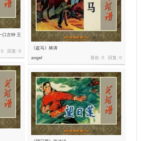
一口古钟 王
《盗马》林涛
 0 回复:
0
angel
喜欢: 0 回复:
0