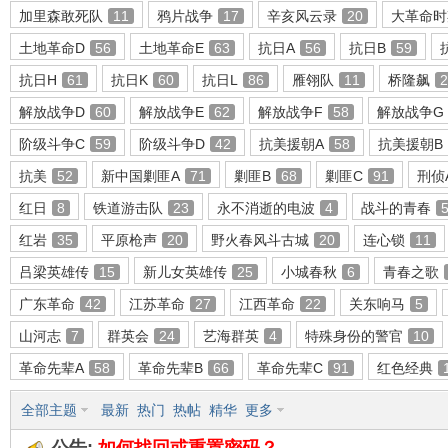
加里森敢死队
11
鸦片战争
17
辛亥风云录
20
大革命时
土地革命D
56
土地革命E
63
抗日A
56
抗日B
59
抗日H
61
抗日K
60
抗日L
86
雁翎队
11
桥隆飙
2
环
解放战争D
60
解放战争E
62
解放战争F
58
解放战争G
阶级斗争C
59
阶级斗争D
42
抗美援朝A
58
抗美援朝B
抗美
52
新中国剿匪A
71
剿匪B
68
剿匪C
91
刑侦
红日
8
铁道游击队
23
永不消逝的电波
4
战斗的青春
红岩
35
平原枪声
20
野火春风斗古城
20
连心锁
11
吕梁英雄传
15
新儿女英雄传
25
小城春秋
6
青春之歌
画
广东革命
42
江苏革命
27
江西革命
22
关东响马
5
山河志
7
群英会
24
艺海群英
4
特殊身份的警官
10
革命先辈A
58
革命先辈B
66
革命先辈C
91
红色经典
全部主题
最新
热门
热帖
精华
更多