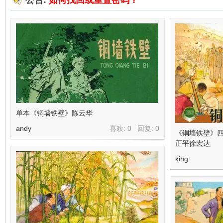
公告:
如何找回或重置密码？
在
单本《铜墙铁壁》陈云华
线
andy
喜欢: 0 回复:
0
《铜墙铁壁》四
正平徐宏达
king