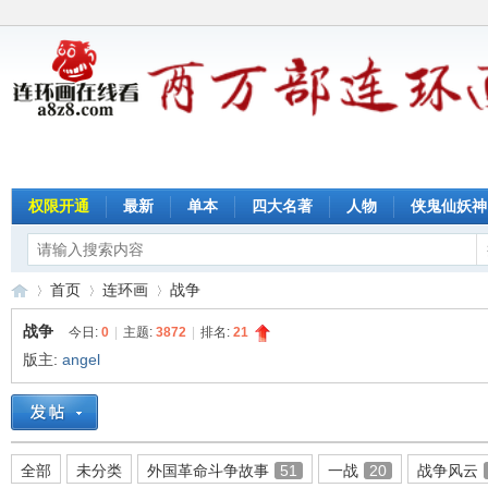
权限开通
最新
单本
四大名著
人物
侠鬼仙妖神
首页
连环画
战争
战争
今日:
0
|
主题:
3872
|
排名:
21
版主:
angel
连
»
›
›
全部
未分类
外国革命斗争故事
51
一战
20
战争风云