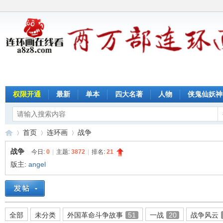
权限开通
最新
单本
四大名著
人物
侠鬼仙妖神
首页
连环画
战争
战争
今日:
0
|
主题:
3872
|
排名:
21
版主:
angel
连
»
›
›
全部
未分类
外国革命斗争故事
51
一战
20
战争风云