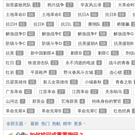
加里森敢死队
11
鸦片战争
17
辛亥风云录
20
大革命时
土地革命D
56
土地革命E
63
抗日A
56
抗日B
59
抗日H
61
抗日K
60
抗日L
86
雁翎队
11
桥隆飙
2
环
解放战争D
60
解放战争E
62
解放战争F
58
解放战争G
阶级斗争C
59
阶级斗争D
42
抗美援朝A
58
抗美援朝B
抗美
52
新中国剿匪A
71
剿匪B
68
剿匪C
91
刑侦
红日
8
铁道游击队
23
永不消逝的电波
4
战斗的青春
红岩
35
平原枪声
20
野火春风斗古城
20
连心锁
11
吕梁英雄传
15
新儿女英雄传
25
小城春秋
6
青春之歌
画
广东革命
42
江苏革命
27
江西革命
22
关东响马
5
山河志
7
群英会
24
艺海群英
4
特殊身份的警官
10
革命先辈A
58
革命先辈B
66
革命先辈C
91
红色经典
全部主题
最新
热门
热帖
精华
更多