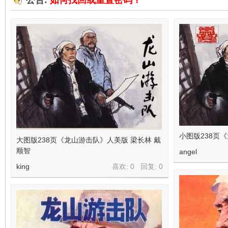
公告:
如何找回或重置密码？
在
线
小图版238页
大图版238页《龙山游击队》人美版 梁长林 戴
顺智
angel
king
喜欢: 0 回复:
0