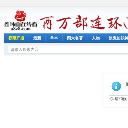
权限开通
最新
单本
四大名著
人物
侠鬼仙妖
请稍候..