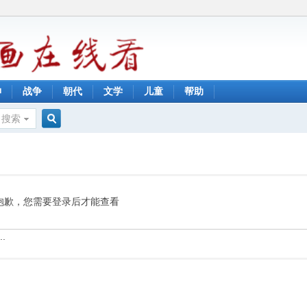
神
战争
朝代
文学
儿童
帮助
搜索
搜
索
抱歉，您需要登录后才能查看
.