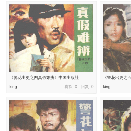
在
线
《警花出更之四真假难辨》中国出版社
《警花出更之
king
喜欢: 0 回复:
0
king