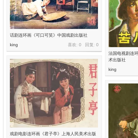
话剧连环画《可口可笑》中国戏剧出版社
king
喜欢: 0 回复:
0
法国电视剧连
术出版社
king
戏剧电影连环画《君子亭》上海人民美术出版