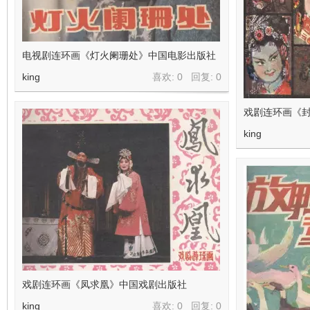
电视剧连环画《灯火阑珊处》中国电影出版社
king
喜欢: 0 回复:
0
戏剧连环画《
king
戏剧连环画《凤求凰》中国戏剧出版社
king
喜欢: 0 回复:
0