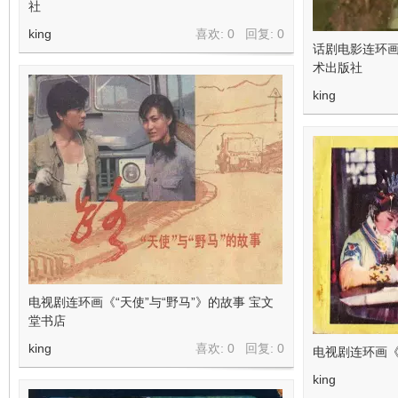
社
king
喜欢: 0 回复:
0
话剧电影连环画
术出版社
king
电视剧连环画《“天使”与“野马”》的故事 宝文
堂书店
king
喜欢: 0 回复:
0
电视剧连环画
king