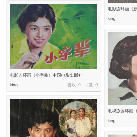
电影连环画《
king
电影连环画《小字辈》中国电影出版社
king
喜欢: 0 回复:
0
电视剧连环画
king