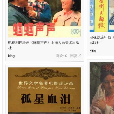
电视剧连环画
电视剧连环画《蝈蝈声声》上海人民美术出版
出版社
社
king
king
喜欢: 0 回复:
0