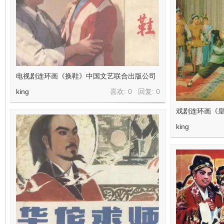
电视剧连环画《换鞋》中国文艺联合出版公司
king
喜欢: 0 回复:
0
戏剧连环画《
king