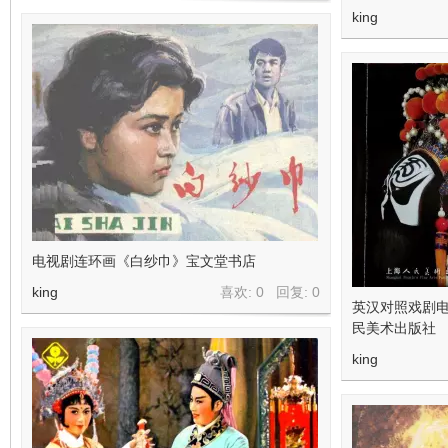
king
电视剧连环画《白纱巾》宝文堂书店
king
喜欢: 0 回复:
0
英汉对照戏剧
民美术出版社
king