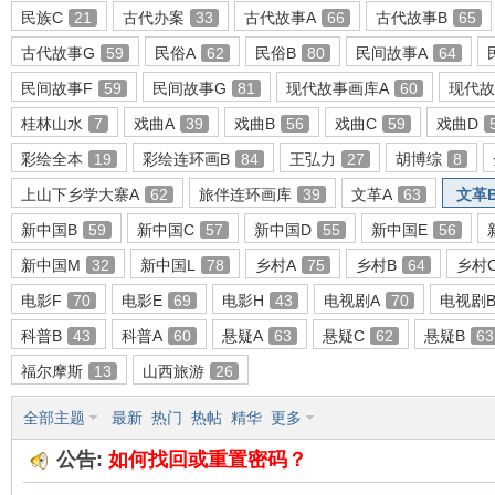
民族C
21
古代办案
33
古代故事A
66
古代故事B
65
古代故事G
59
民俗A
62
民俗B
80
民间故事A
64
民间故事F
59
民间故事G
81
现代故事画库A
60
现代故
环
桂林山水
7
戏曲A
39
戏曲B
56
戏曲C
59
戏曲D
彩绘全本
19
彩绘连环画B
84
王弘力
27
胡博综
8
上山下乡学大寨A
62
旅伴连环画库
39
文革A
63
文革
新中国B
59
新中国C
57
新中国D
55
新中国E
56
新中国M
32
新中国L
78
乡村A
75
乡村B
64
乡村
电影F
70
电影E
69
电影H
43
电视剧A
70
电视剧
画
科普B
43
科普A
60
悬疑A
63
悬疑C
62
悬疑B
63
福尔摩斯
13
山西旅游
26
全部主题
最新
热门
热帖
精华
更多
公告:
如何找回或重置密码？