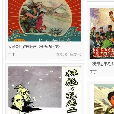
人民公社好连环画《长石的巨变》
丁丁
喜欢: 0 回复:
0
《无限忠于毛
丁丁