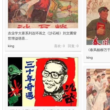
农业学大寨系列连环画之《沙石峪》刘文圃訾
世增결德喜...
king
喜欢: 0 回复:
0
《春风杨柳万
king