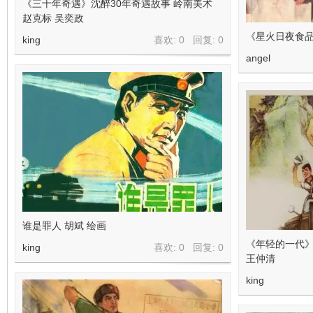
《三十年奇遇》沈醉30年奇遇故事 岭南美术
赵克标 吴奕政
《星火日夜食
king
喜欢: 0 回复:
0
angel
谁是罪人 胡斌 绘画
《年轻的一代》
king
喜欢: 0 回复:
0
王仲清
king