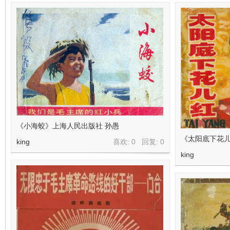
在
《小海蛟》上海人民出版社 孙愚
线
《太阳底下花
king
喜欢: 0 回复:
0
king