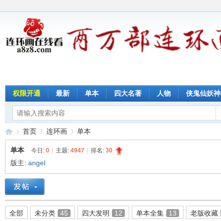
权限开通
最新
单本
四大名著
人物
侠鬼仙妖神
首页
连环画
单本
单本
今日:
0
|
主题:
4947
|
排名:
30
版主:
angel
连
»
›
›
全部
未分类
45
四大发明
12
单本全集
13
老版收藏