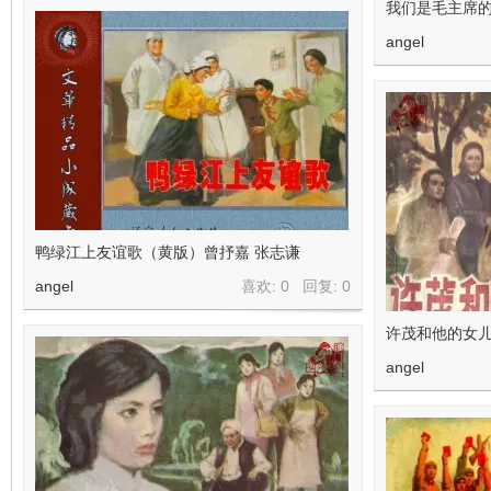
我们是毛主席
angel
鸭绿江上友谊歌（黄版）曾抒嘉 张志谦
angel
喜欢: 0 回复:
0
许茂和他的女儿
angel