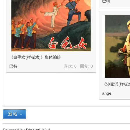
巴特
《白毛女(样板戏)》集体编绘
巴特
喜欢: 0 回复:
0
《沙家浜(样板
angel