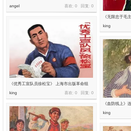
angel
喜欢: 0 回复:
0
《无限忠于毛
king
《优秀工宣队员徐松宝》 上海市出版革命组
king
喜欢: 0 回复:
0
《血防线上》连
king