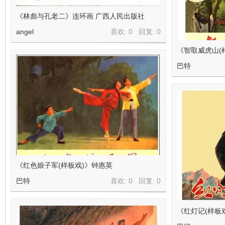
《林彪与孔老二》连环画 广西人民出版社
angel
喜欢: 0 回复:
0
《智取威虎山(
巴特
《红色娘子军(样板戏)》钟惠英
巴特
喜欢: 0 回复:
0
《红灯记(样板