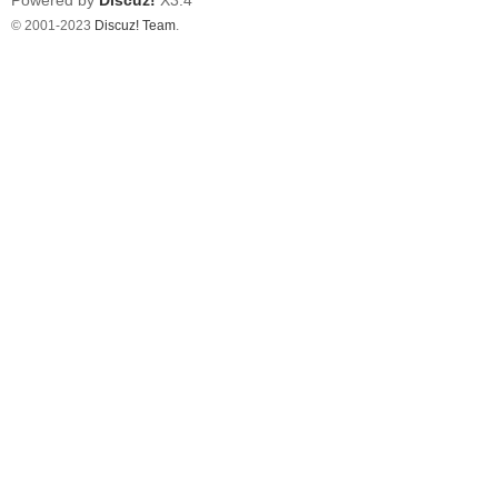
Powered by
Discuz!
X3.4
© 2001-2023
Discuz! Team
.