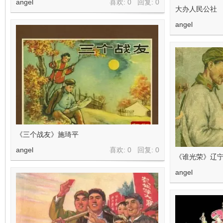
angel
喜欢: 0 回复:
0
大办人民公社
angel
《三个战友》施琦平
angel
喜欢: 0 回复:
0
《谁光荣》辽宁
angel