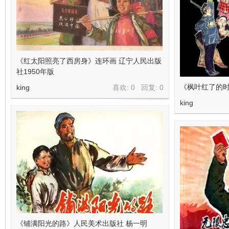
《红太阳照亮了西房身》连环画 辽宁人民出版
社1950年版
《枫叶红了的时
king
喜欢: 0 回复:
0
king
《铺满阳光的路》人民美术出版社 杨一明