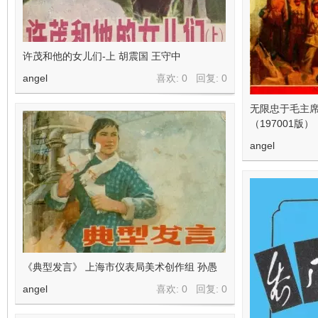
许茂和他的女儿们-上 胡震国 王守中
angel
喜欢: 0 回复:
0
无限忠于毛主
（197001版）
angel
《典型发言》 上海市仪表局美术创作组 孙愚
angel
喜欢: 0 回复:
0