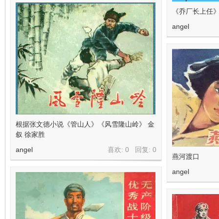
《乔厂长上任》
angel
根据张文德小说《管山人》《风雪隆山岭》 金
叙 徐家胜
angel
喜欢: 0 回复:
0
燕河渡口
angel