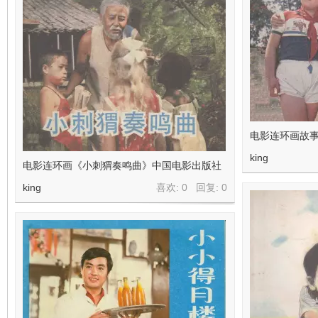
电影连环画故
king
电影连环画《小刺猬奏鸣曲》中国电影出版社
king
喜欢: 0 回复:
0