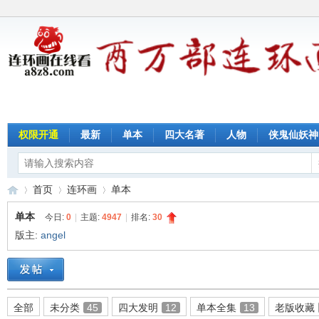
权限开通
最新
单本
四大名著
人物
侠鬼仙妖神
首页
连环画
单本
单本
今日:
0
|
主题:
4947
|
排名:
30
版主:
angel
连
»
›
›
全部
未分类
45
四大发明
12
单本全集
13
老版收藏