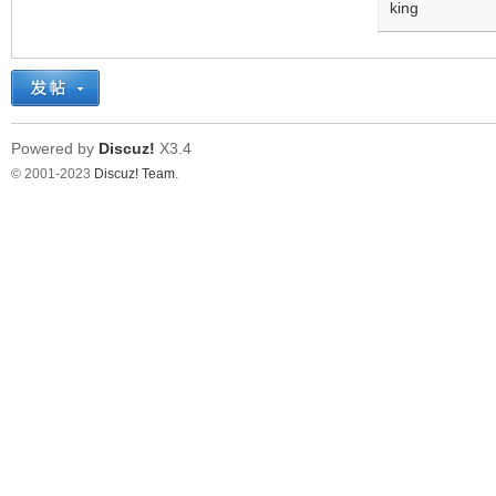
king
Powered by
Discuz!
X3.4
© 2001-2023
Discuz! Team
.