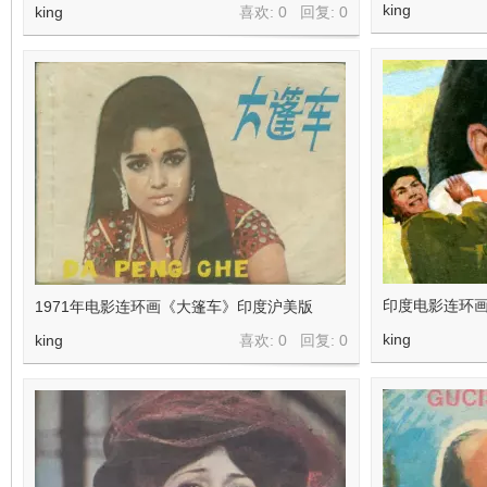
king
king
喜欢: 0 回复:
0
印度电影连环
1971年电影连环画《大篷车》印度沪美版
king
king
喜欢: 0 回复:
0