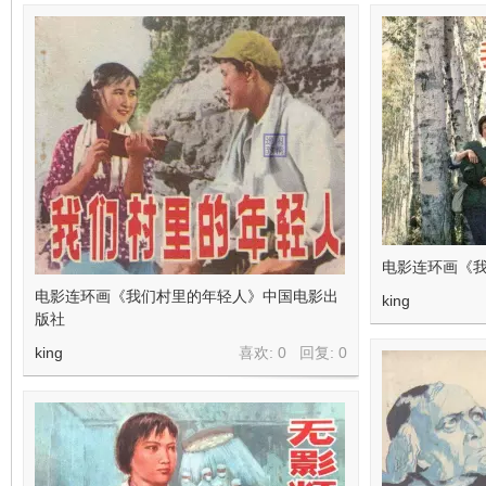
在
电影连环画《
线
电影连环画《我们村里的年轻人》中国电影出
king
版社
king
喜欢: 0 回复:
0