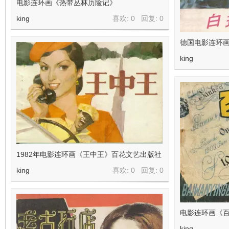
电影连环画《热带丛林历险记》
king
喜欢: 0 回复:
0
德国电影连环
king
1982年电影连环画《王中王》百花文艺出版社
king
喜欢: 0 回复:
0
电影连环画《
king