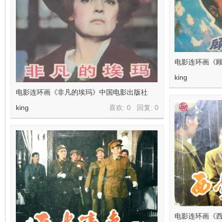
电影连环画《
king
电影连环画《非凡的埃玛》中国电影出版社
king
喜欢: 0 回复:
0
电影连环画《西