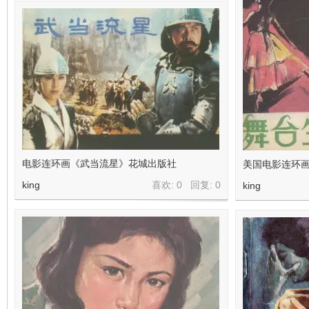
电影连环画《武当流星》花城出版社
美国电影连环
king
喜欢: 0 回复:
0
king