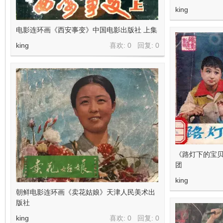
king
电影连环画《西安事变》中国电影出版社 上集
king
喜欢: 0 回复:
0
《路灯下的宝贝
团
king
朝鲜电影连环画《卖花姑娘》天津人民美术出
版社
king
喜欢: 0 回复:
0