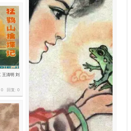
 王清明 刘
 0 回复:
0