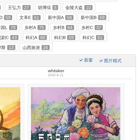
王弘力
27
胡博综
8
金陵大盗
10
D
59
文革E
61
新中国A
58
新中国B
59
国L
78
乡村A
75
乡村B
64
乡村C
37
视剧C
43
科幻A
60
科幻B
59
科幻C
51
摩斯
13
山西旅游
26
新窗
图片模式
whitaker
2018-6-21