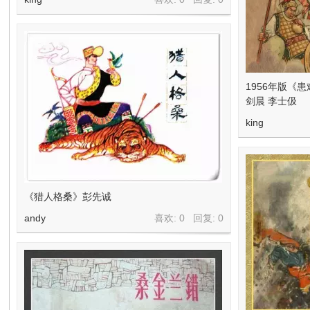
1956年版《
剑晨 李士伋
king
《猎人格桑》彭先诚
andy
喜欢: 0 回复:
0