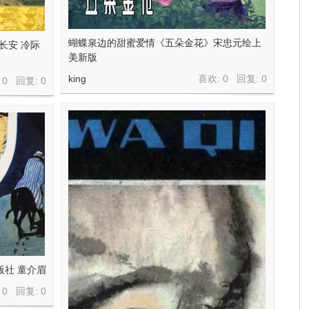
蝴蝶泉边的甜蜜爱情《五朵金花》宋忠元绘上
长安 冷际
美新版
king
喜欢: 0 回复:
0
 0 回复:
0
版社 童介眉
 0 回复:
0