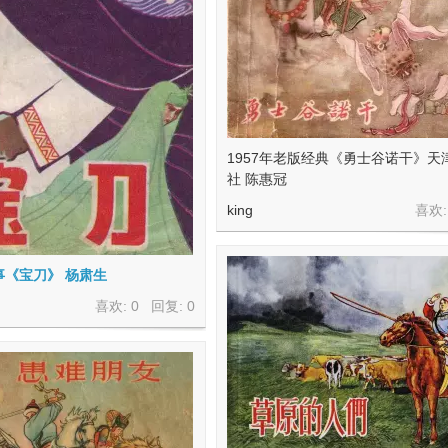
1957年老版经典《勇士谷诺干》天
社 陈惠冠
king
喜欢:
事《宝刀》 杨肃生
喜欢: 0 回复:
0