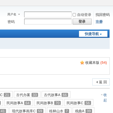
用户名
自动登录
找回密码
登录
密码
注册
快捷导航
收藏本版
(
54
)
返 回
C
21
古代办案
33
古代故事A
66
收
起
民间故事A
64
民间故事B
70
民间故事C
56
41
现代故事画库C
59
桂林山水
7
戏曲A
39