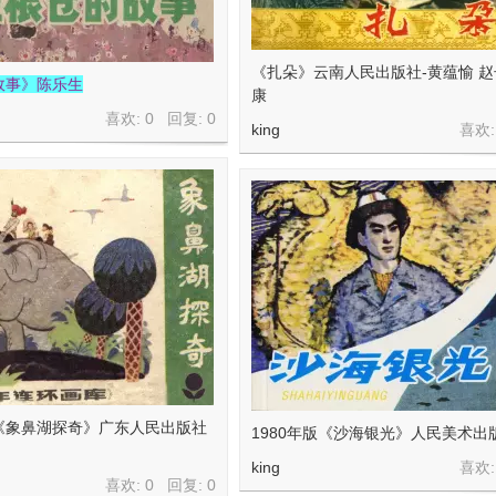
《扎朵》云南人民出版社-黄蕴愉 赵
故事》陈乐生
康
喜欢: 0 回复:
0
king
喜欢:
《象鼻湖探奇》广东人民出版社
1980年版《沙海银光》人民美术出
king
喜欢:
喜欢: 0 回复:
0