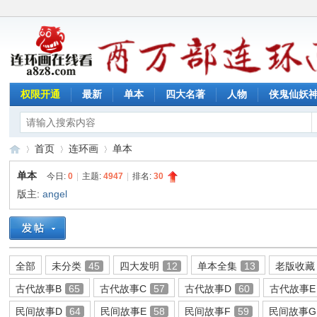
权限开通
最新
单本
四大名著
人物
侠鬼仙妖
首页
连环画
单本
单本
今日:
0
|
主题:
4947
|
排名:
30
版主:
angel
连
»
›
›
全部
未分类
45
四大发明
12
单本全集
13
老版收藏
古代故事B
65
古代故事C
57
古代故事D
60
古代故事E
民间故事D
64
民间故事E
58
民间故事F
59
民间故事G