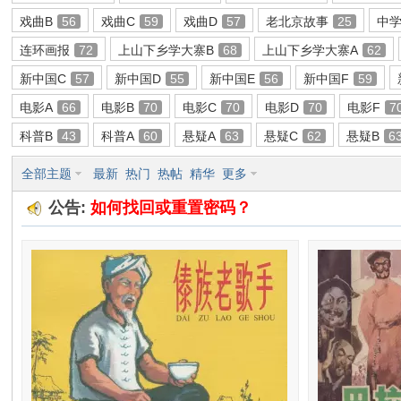
戏曲B
56
戏曲C
59
戏曲D
57
老北京故事
25
中
环
连环画报
72
上山下乡学大寨B
68
上山下乡学大寨A
62
新中国C
57
新中国D
55
新中国E
56
新中国F
59
电影A
66
电影B
70
电影C
70
电影D
70
电影F
7
科普B
43
科普A
60
悬疑A
63
悬疑C
62
悬疑B
6
全部主题
最新
热门
热帖
精华
更多
公告:
如何找回或重置密码？
画