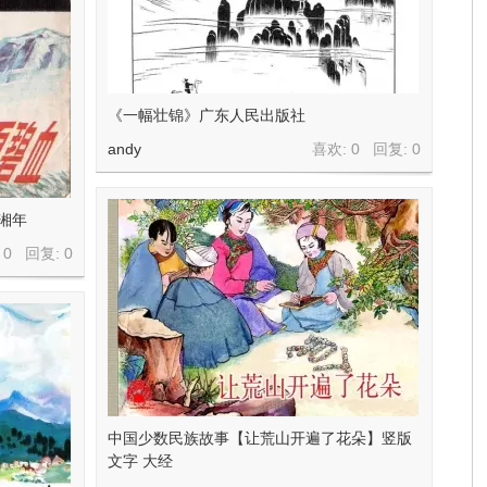
《一幅壮锦》广东人民出版社
andy
喜欢: 0 回复:
0
陈湘年
 0 回复:
0
中国少数民族故事【让荒山开遍了花朵】竖版
文字 大经