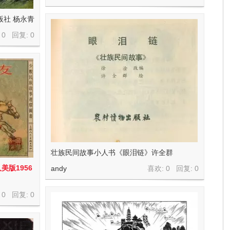
版社 杨永青
 0 回复:
0
壮族民间故事小人书《眼泪链》许全群
版1956
andy
喜欢: 0 回复:
0
 0 回复:
0