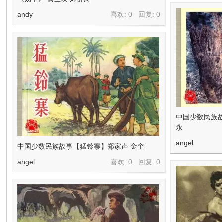
andy
喜欢: 0 回复:
0
中国少数民族
永
angel
中国少数民族故事【猛铃寨】郑家声 金奎
angel
喜欢: 0 回复:
0