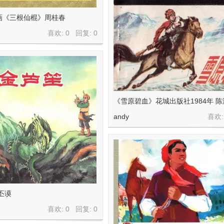
画《三根仙棍》周桂春
喜欢: 0 回复:
0
《雪原碧血》花城出版社1984年 
andy
喜欢:
丕谟
喜欢: 0 回复:
0