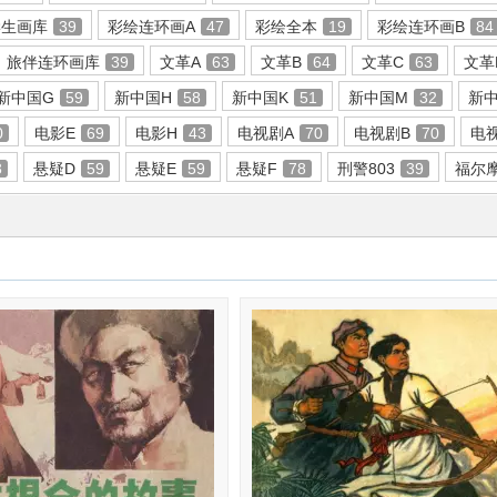
学生画库
39
彩绘连环画A
47
彩绘全本
19
彩绘连环画B
84
旅伴连环画库
39
文革A
63
文革B
64
文革C
63
文革
新中国G
59
新中国H
58
新中国K
51
新中国M
32
新中
0
电影E
69
电影H
43
电视剧A
70
电视剧B
70
电
3
悬疑D
59
悬疑E
59
悬疑F
78
刑警803
39
福尔