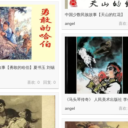
中国少数民族故事【天山的红花】
angel
喜欢:
故事【勇敢的哈伯】夏书玉 刘锡
喜欢: 0 回复:
0
《马头琴传奇》 人民美术出版社 李
angel
喜欢: