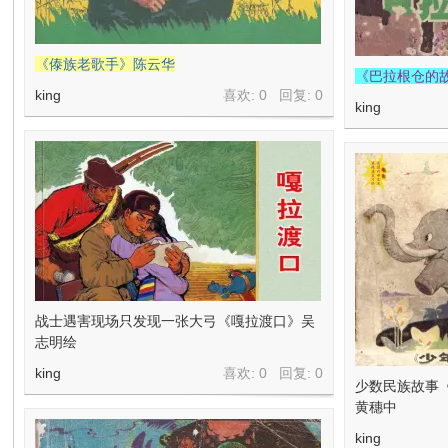
在
《傣族老歌手》陈云华
《巴拉根仓的
king
喜欢: 0 回复:
0
king
线
战士遇害现场只发现一张大弓《嘎拉渡口》吴
志明绘
king
喜欢: 0 回复:
0
少数民族故事
看
黄穗中
king