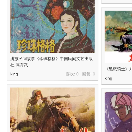
满族民间故事《珍珠格格》中国民间文艺出版
社 高育武
《黑鹰骑士》
king
喜欢: 0 回复:
0
king