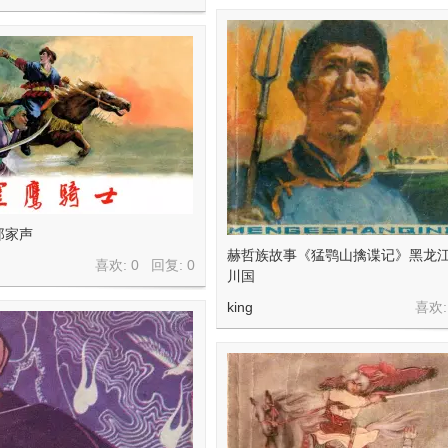
郑家声
赫哲族故事《猛鹗山擒谍记》黑龙江
喜欢: 0 回复:
0
川国
king
喜欢: