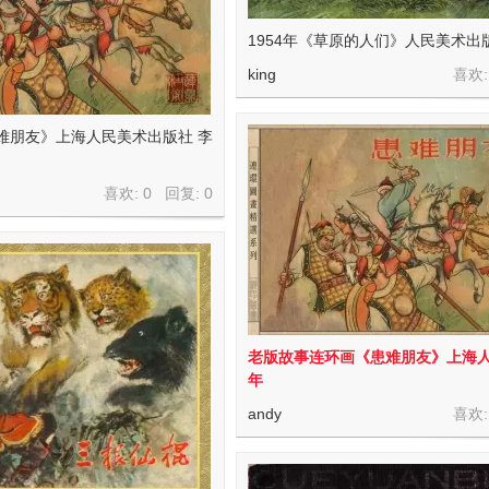
1954年《草原的人们》人民美术出
king
喜欢:
患难朋友》上海人民美术出版社 李
喜欢: 0 回复:
0
老版故事连环画《患难朋友》上海人美
年
andy
喜欢: