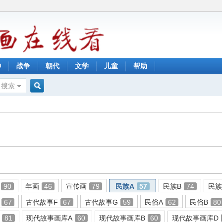
神
战争
朝代
文学
儿童
帮助
搜索
搜
索
90
年画
46
宣传画
79
民族A
57
民族B
74
民族
67
古代故事F
67
古代故事G
59
民俗A
62
民俗B
80
81
现代故事画库A
60
现代故事画库B
60
现代故事画库D