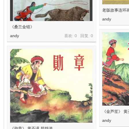
老版故事连环
andy
《桑兰金错》
andy
喜欢: 0 回复:
0
《金芦笙》 黄
andy
《勋章》 黄丕谟 郑舒涛