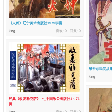
《火种》辽宁美术出版社1979李雷
king
喜欢: 0 回复:
0
维吾尔民间故
king
经典《收复雅克萨》上_中国致公出版社1～71
页
king
喜欢: 0 回复:
0