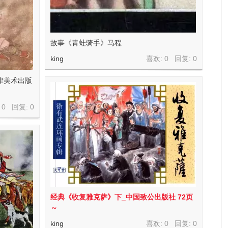
故事《青蛙骑手》马程
king
喜欢: 0 回复:
0
津美术出版
 0 回复:
0
经典《收复雅克萨》下_中国致公出版社 72页
～
king
喜欢: 0 回复:
0